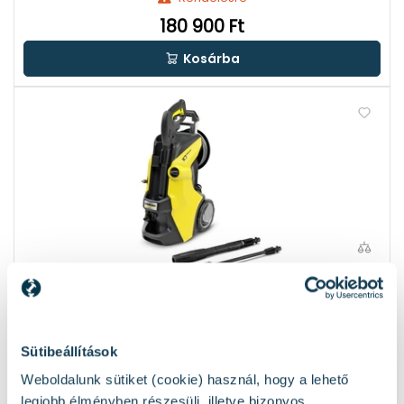
180 900 Ft
Kosárba
Karcher K 7 Premium Power Flex elektromos
magasnyomású mosó 20 - 180 bar | 10 l/perc | 230 V
Sütibeállítások
Weboldalunk sütiket (cookie) használ, hogy a lehető
Rendelésre
legjobb élményben részesülj, illetve bizonyos