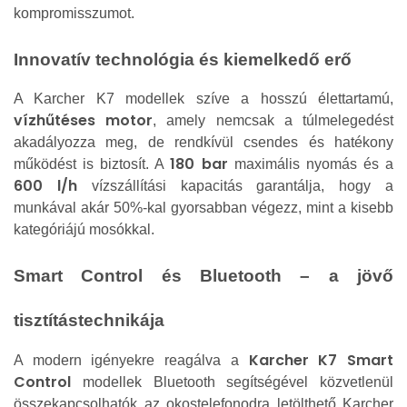
kompromisszumot.
Innovatív technológia és kiemelkedő erő
A Karcher K7 modellek szíve a hosszú élettartamú,
vízhűtéses motor
, amely nemcsak a túlmelegedést
akadályozza meg, de rendkívül csendes és hatékony
180 bar
működést is biztosít. A
maximális nyomás és a
600 l/h
vízszállítási kapacitás garantálja, hogy a
munkával akár 50%-kal gyorsabban végezz, mint a kisebb
kategóriájú mosókkal.
Smart Control és Bluetooth – a jövő
tisztítástechnikája
Karcher K7 Smart
A modern igényekre reagálva a
Control
modellek Bluetooth segítségével közvetlenül
összekapcsolhatók az okostelefonodra letölthető Karcher