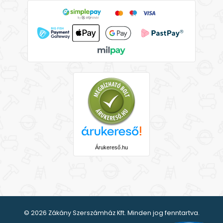
Árukereső.hu
© 2026 Zákány Szerszámház Kft. Minden jog fenntartva.