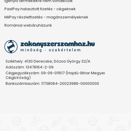
igénylő termékekre nem vonatkozik
PastPay halasztott fizetés - cégeknek
MilPay részletfizetés - magánszemélyeknek
Romániai webáruházunk
Székhely: 4130 Derecske, Dózsa György 32/A
Adószám: 13478164-2-09
Cégjegyzékszám: 09-09-011517 (Hajdú-Bihar Megyei
Cégbíróság)
Bankszámlaszám: 11738084-20023986-00000000