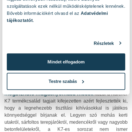
219 989 Ft
szolgáltatások ezek nélkül működésképtelenek lennének.
Bővebb információkért olvasd el az
Adatvédelmi
Kosárba
tájékoztatót
.
Miért a Karcher K7 magasnyomású mosó a
Részletek
legjobb választás?
Mindet elfogadom
A makacs, lerakódott szennyeződések eltávolítása a ház
körül sokszor embert próbáló feladat, de a megfelelő
berendezéssel rengeteg időt és energiát spórolhatsz meg.
Testre szabás
hatékony és
Ha a prémium kategória mellett döntesz, a
megbízható magasnyomású mosók
közül a Karcher
K7 termékcsalád tagjait kifejezetten azért fejlesztették ki,
hogy a legnehezebb tisztítási kihívásokkal is játékos
könnyedséggel bírjanak el. Legyen szó mohás kerti
utakról, sárfoltos terepjárókról, medencékről vagy nagyobb
betonfelületekről, a K7-es sorozat nem ismer