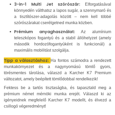
3-in-1 Multi Jet szórószár:
Elforgatásával
könnyedén válthatsz a lapos sugár, a szennymaró és
a tisztítószer-adagolás között – nem kell többé
szórószárakat cserélgetned munka közben.
Prémium anyaghasználat:
Az alumínium
teleszkópos fogantyú és a stabil állóhelyzet (amely
második hordozófogantyúként is funkcionál) a
maximális mobilitást szolgálja.
Tipp a választáshoz:
Ha fontos számodra a rendezett
munkakörnyezet és a nagynyomású tömlő gyors,
törésmentes tárolása, válaszd a Karcher K7 Premium
változatot, amely beépített tömlődobbal rendelkezik!
Fektess be a tartós tisztaságba, és tapasztald meg a
prémium német mérnöki munka erejét. Válaszd ki az
igényeidnek megfelelő Karcher K7 modellt, és élvezd a
csillogó végeredményt!