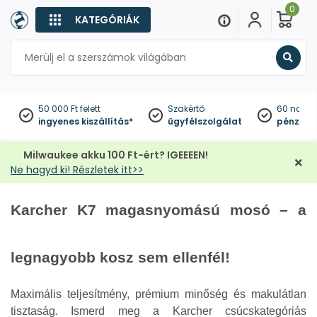
0
KATEGÓRIÁK
Keres
50 000 Ft felett
Szakértő
60 napo
ingyenes kiszállítás*
ügyfélszolgálat
pénzviss
Milwaukee akku 100 Ft-ért? IGEEEEN!
Ne hagyd ki! Részletek itt>>
Karcher K7 magasnyomású mosó – a
legnagyobb kosz sem ellenfél!
Maximális teljesítmény, prémium minőség és makulátlan
tisztaság. Ismerd meg a Karcher csúcskategóriás