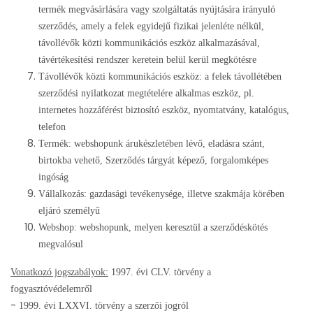
termék megvásárlására vagy szolgáltatás nyújtására irányuló
szerződés, amely a felek egyidejű fizikai jelenléte nélkül,
távollévők közti kommunikációs eszköz alkalmazásával,
távértékesítési rendszer keretein belül kerül megkötésre
Távollévők közti kommunikációs eszköz: a felek távollétében
szerződési nyilatkozat megtételére alkalmas eszköz, pl.
internetes hozzáférést biztosító eszköz, nyomtatvány, katalógus,
telefon
Termék: webshopunk árukészletében lévő, eladásra szánt,
birtokba vehető, Szerződés tárgyát képező, forgalomképes
ingóság
Vállalkozás: gazdasági tevékenysége, illetve szakmája körében
eljáró személyű
Webshop: webshopunk, melyen keresztül a szerződéskötés
megvalósul
Vonatkozó jogszabályok:
1997. évi CLV. törvény a
fogyasztóvédelemről
-
1999. évi LXXVI. törvény a szerzői jogról