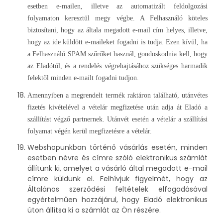
esetben e-mailen, illetve az automatizált feldolgozási
folyamaton keresztül megy végbe. A Felhasználó köteles
biztosítani, hogy az általa megadott e-mail cím helyes, illetve,
hogy az ide küldött e-maileket fogadni is tudja. Ezen kívül, ha
a Felhasználó SPAM szűrőket használ, gondoskodnia kell, hogy
az Eladótól, és a rendelés végrehajtásához szükséges harmadik
felektől minden e-mailt fogadni tudjon.
Amennyiben a megrendelt termék raktáron található, utánvétes
fizetés kivételével a vételár megfizetése után adja át Eladó a
szállítást végző partnernek. Utánvét esetén a vételár a szállítási
folyamat végén kerül megfizetésre a vételár.
Webshopunkban történő vásárlás esetén, minden
esetben névre és címre szóló elektronikus számlát
állítunk ki, amelyet a vásárló által megadott e-mail
címre küldünk el. Felhívjuk figyelmét, hogy az
Általános szerződési feltételek elfogadásával
egyértelműen hozzájárul, hogy Eladó elektronikus
úton állítsa ki a számlát az Ön részére.