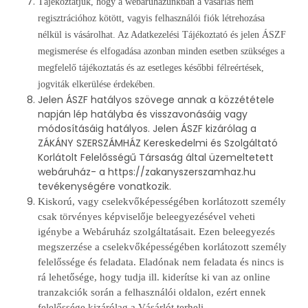
Tájékoztatjuk, hogy a webáruházunkban a vásárlás nem
regisztrációhoz kötött, vagyis felhasználói fiók létrehozása
nélkül is vásárolhat. Az Adatkezelési Tájékoztató és jelen ÁSZF
megismerése és elfogadása azonban minden esetben szükséges a
megfelelő tájékoztatás és az esetleges későbbi félreértések,
jogviták elkerülése érdekében.
Jelen ÁSZF hatályos szövege annak a közzététele
napján lép hatályba és visszavonásáig vagy
módosításáig hatályos. Jelen ÁSZF kizárólag a
ZÁKÁNY SZERSZÁMHÁZ Kereskedelmi és Szolgáltató
Korlátolt Felelősségű Társaság által üzemeltetett
webáruház- a https://zakanyszerszamhaz.hu
tevékenységére vonatkozik.
Kiskorú, vagy cselekvőképességében korlátozott személy
csak törvényes képviselője beleegyezésével veheti
igénybe a Webáruház szolgáltatásait. Ezen beleegyezés
megszerzése a cselekvőképességében korlátozott személy
felelőssége és feladata. Eladónak nem feladata és nincs is
rá lehetősége, hogy tudja ill. kiderítse ki van az online
tranzakciók során a felhasználói oldalon, ezért ennek
felelőssége kizárólag a Vásárlót terheli.