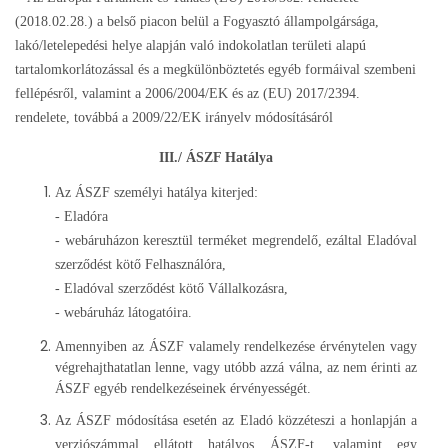
(2018.02.28.) a belső piacon belül a Fogyasztó állampolgársága,
lakó/letelepedési helye alapján való indokolatlan területi alapú
tartalomkorlátozással és a megkülönböztetés egyéb formáival szembeni
fellépésről, valamint a 2006/2004/EK és az (EU) 2017/2394.
rendelete, továbbá a 2009/22/EK irányelv módosításáról
III./ ÁSZF Hatálya
Az ÁSZF személyi hatálya kiterjed:
- Eladóra
- webáruházon keresztül terméket megrendelő, ezáltal Eladóval
szerződést kötő Felhasználóra,
- Eladóval szerződést kötő Vállalkozásra,
- webáruház látogatóira.
Amennyiben az ÁSZF valamely rendelkezése érvénytelen vagy
végrehajthatatlan lenne, vagy utóbb azzá válna, az nem érinti az
ÁSZF egyéb rendelkezéseinek érvényességét.
Az ÁSZF módosítása esetén az Eladó közzéteszi a honlapján a
verziószámmal ellátott hatályos ÁSZF-t, valamint egy