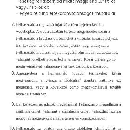
- esetleg rendszerhiba miatt megjelenő „0” Ft-os
vagy „1” Ft-os ár;
- egyéb feltűnő értékaránytalanságot mutató ár
Felhasználó a regisztrációját követően bejelentkezik a
webshopba. A webáruházban történő megrendelés során a
Felhasználó a kiválasztott terméket a virtuális kosárba helyezi.
Ezt követően az oldalon a kosár jelenik meg, amelynél a
Felhasználó kiválaszthatja a megvásárolni kívánt darabszámot,
valamint törölheti a kosárból a terméket. Kosár ürítése gomb
megnyomásával valamennyi termék törlődik a kosárból.
Amennyiben a Felhasználó további termékeket kíván
megvásárolni a „vissza a főoldalra” gombra kattintva ezt
megteheti, vagy a következő gomb megnyomásával tovább
léphet a fizetéshez.
Ezt követően az adatok megadásánál Felhasználó megadhatja a
szállítási címet, valamint a számlázási címet, választhat fizetési
módot és megjegyzést írhat a teljesítés vonatkozásában.
Felhasználó az adatok ellenőrzése aloldalon tekintheti át az