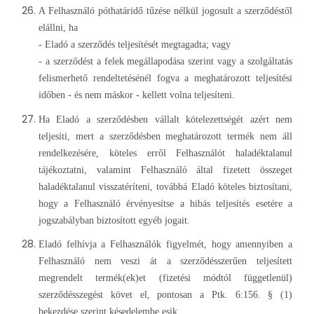
A Felhasználó póthatáridő tűzése nélkül jogosult a szerződéstől
elállni, ha
- Eladó a szerződés teljesítését megtagadta; vagy
- a szerződést a felek megállapodása szerint vagy a szolgáltatás
felismerhető rendeltetésénél fogva a meghatározott teljesítési
időben - és nem máskor - kellett volna teljesíteni.
Ha Eladó a szerződésben vállalt kötelezettségét azért nem
teljesíti, mert a szerződésben meghatározott termék nem áll
rendelkezésére, köteles erről Felhasználót haladéktalanul
tájékoztatni, valamint Felhasználó által fizetett összeget
haladéktalanul visszatéríteni, továbbá Eladó köteles biztosítani,
hogy a Felhasználó érvényesítse a hibás teljesítés esetére a
jogszabályban biztosított egyéb jogait.
Eladó felhívja a Felhasználók figyelmét, hogy amennyiben a
Felhasználó nem veszi át a szerződésszerűen teljesített
megrendelt termék(ek)et (fizetési módtól függetlenül)
szerződésszegést követ el, pontosan a Ptk. 6:156. § (1)
bekezdése szerint késedelembe esik.