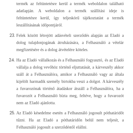
termék az feltüntetésre kerül a termék weboldalon található
adatlapján. A weboldalon a termék szállítási ideje is
feltüntetésre kerül, így teljeskörű tájékoztatást a termék
leszállításának időpontjáról.
Felek között létrejött adásvételi szerződés alapján az Eladó a
dolog tulajdonjogának átruházására, a Felhasználó a vételár
megfizetésére és a dolog átvételére köteles.
Ha az Eladó vállalkozás és a Felhasználó fogyasztó, és az Eladó
vállalja a dolog vevőhöz történő eljuttatását, a kárveszély akkor
száll át a Felhasználóra, amikor a Felhasználó vagy az általa
kijelölt harmadik személy birtokba veszi a dolgot. A kárveszély
a fuvarozónak történő átadáskor átszáll a Felhasználóra, ha a
fuvarozót a Felhasználó bízta meg, feltéve, hogy a fuvarozót
nem az Eladó ajánlotta.
Az Eladó késedelme esetén a Felhasználó jogosult póthatáridőt
tűzni. Ha az Eladó a póthatáridőn belül nem teljesít, a
Felhasználó jogosult a szerződéstől elállni.