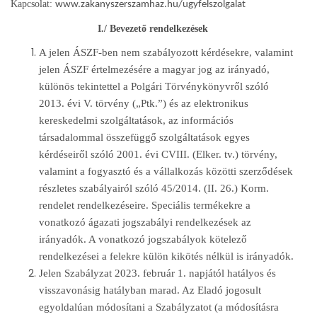
Kapcsolat:
www.zakanyszerszamhaz.hu/ugyfelszolgalat
I./ Bevezető rendelkezések
A jelen ÁSZF-ben nem szabályozott kérdésekre, valamint
jelen ÁSZF értelmezésére a magyar jog az irányadó,
különös tekintettel a Polgári Törvénykönyvről szóló
2013. évi V. törvény („Ptk.”) és az elektronikus
kereskedelmi szolgáltatások, az információs
társadalommal összefüggő szolgáltatások egyes
kérdéseiről szóló 2001. évi CVIII. (Elker. tv.) törvény,
valamint a fogyasztó és a vállalkozás közötti szerződések
részletes szabályairól szóló 45/2014. (II. 26.) Korm.
rendelet rendelkezéseire. Speciális termékekre a
vonatkozó ágazati jogszabályi rendelkezések az
irányadók. A vonatkozó jogszabályok kötelező
rendelkezései a felekre külön kikötés nélkül is irányadók.
Jelen Szabályzat 2023. február 1. napjától hatályos és
visszavonásig hatályban marad. Az Eladó jogosult
egyoldalúan módosítani a Szabályzatot (a módosításra