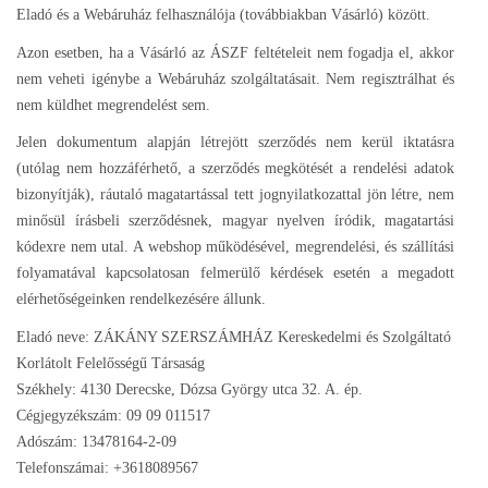
Eladó és a Webáruház felhasználója (továbbiakban Vásárló) között.
Azon esetben, ha a Vásárló az ÁSZF feltételeit nem fogadja el, akkor
nem veheti igénybe a Webáruház szolgáltatásait. Nem regisztrálhat és
nem küldhet megrendelést sem.
Jelen dokumentum alapján létrejött szerződés nem kerül iktatásra
(utólag nem hozzáférhető, a szerződés megkötését a rendelési adatok
bizonyítják), ráutaló magatartással tett jognyilatkozattal jön létre, nem
minősül írásbeli szerződésnek, magyar nyelven íródik, magatartási
kódexre nem utal. A webshop működésével, megrendelési, és szállítási
folyamatával kapcsolatosan felmerülő kérdések esetén a megadott
elérhetőségeinken rendelkezésére állunk.
Eladó neve: ZÁKÁNY SZERSZÁMHÁZ Kereskedelmi és Szolgáltató
Korlátolt Felelősségű Társaság
Székhely: 4130 Derecske, Dózsa György utca 32. A. ép.
Cégjegyzékszám: 09 09 011517
Adószám: 13478164-2-09
Telefonszámai: +3618089567