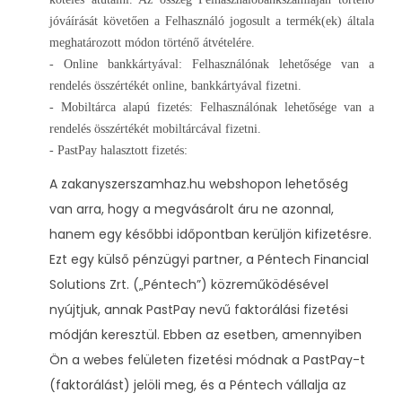
jóváírását követően a Felhasználó jogosult a termék(ek) általa
meghatározott módon történő átvételére.
- Online bankkártyával: Felhasználónak lehetősége van a
rendelés összértékét online, bankkártyával fizetni.
- Mobiltárca alapú fizetés: Felhasználónak lehetősége van a
rendelés összértékét mobiltárcával fizetni.
- PastPay halasztott fizetés:
A zakanyszerszamhaz.hu webshopon lehetőség
van arra, hogy a megvásárolt áru ne azonnal,
hanem egy későbbi időpontban kerüljön kifizetésre.
Ezt egy külső pénzügyi partner, a Péntech Financial
Solutions Zrt. („Péntech”) közreműködésével
nyújtjuk, annak PastPay nevű faktorálási fizetési
módján keresztül. Ebben az esetben, amennyiben
Ön a webes felületen fizetési módnak a PastPay-t
(faktorálást) jelöli meg, és a Péntech vállalja az