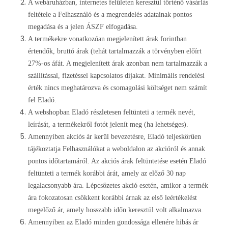
A webáruházban, internetes felületen keresztül történő vásárlás
feltétele a Felhasználó és a megrendelés adatainak pontos
megadása és a jelen ÁSZF elfogadása.
A termékekre vonatkozóan megjelenített árak forintban
értendők, bruttó árak (tehát tartalmazzák a törvényben előírt
27%-os áfát. A megjelenített árak azonban nem tartalmazzák a
szállítással, fizetéssel kapcsolatos díjakat. Minimális rendelési
érték nincs meghatározva és csomagolási költséget nem számít
fel Eladó.
A webshopban Eladó részletesen feltünteti a termék nevét,
leírását, a termékekről fotót jelenít meg (ha lehetséges).
Amennyiben akciós ár kerül bevezetésre, Eladó teljeskörűen
tájékoztatja Felhasználókat a weboldalon az akcióról és annak
pontos időtartamáról. Az akciós árak feltüntetése esetén Eladó
feltünteti a termék korábbi árát, amely az előző 30 nap
legalacsonyabb ára. Lépcsőzetes akció esetén, amikor a termék
ára fokozatosan csökkent korábbi árnak az első leértékelést
megelőző ár, amely hosszabb időn keresztül volt alkalmazva.
Amennyiben az Eladó minden gondossága ellenére hibás ár