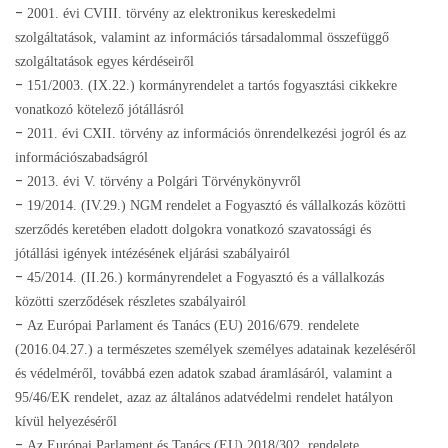
-
2001. évi CVIII. törvény az elektronikus kereskedelmi
szolgáltatások, valamint az információs társadalommal összefüggő
szolgáltatások egyes kérdéseiről
-
151/2003. (IX.22.) kormányrendelet a tartós fogyasztási cikkekre
vonatkozó kötelező jótállásról
-
2011. évi CXII. törvény az információs önrendelkezési jogról és az
információszabadságról
-
2013. évi V. törvény a Polgári Törvénykönyvről
-
19/2014. (IV.29.) NGM rendelet a Fogyasztó és vállalkozás közötti
szerződés keretében eladott dolgokra vonatkozó szavatossági és
jótállási igények intézésének eljárási szabályairól
-
45/2014. (II.26.) kormányrendelet a Fogyasztó és a vállalkozás
közötti szerződések részletes szabályairól
-
Az Európai Parlament és Tanács (EU) 2016/679. rendelete
(2016.04.27.) a természetes személyek személyes adatainak kezeléséről
és védelméről, továbbá ezen adatok szabad áramlásáról, valamint a
95/46/EK rendelet, azaz az általános adatvédelmi rendelet hatályon
kívül helyezéséről
-
Az Európai Parlament és Tanács (EU) 2018/302. rendelete