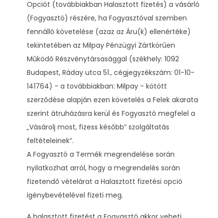
Opciót (továbbiakban Halasztott fizetés) a vásárló
(Fogyasztó) részére, ha Fogyasztóval szemben
fennálló követelése (azaz az Áru(k) ellenértéke)
tekintetében az Milpay Pénzügyi Zártkörűen
Működő Részvénytársasággal (székhely: 1092
Budapest, Ráday utca 51., cégjegyzékszám: 01-10-
141764) - a továbbiakban: Milpay - kötött
szerződése alapján ezen követelés a Felek akarata
szerint átruházásra kerül és Fogyasztó megfelel a
„Vásárolj most, fizess később” szolgáltatás
feltételeinek”.
A Fogyasztó a Termék megrendelése során
nyilatkozhat arról, hogy a megrendelés során
fizetendő vételárat a Halasztott fizetési opció
igénybevételével fizeti meg.
A halasztott fizetést a Fogyasztó akkor veheti