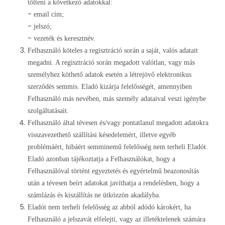
tölteni a következő adatokkal:
-
email cím;
-
jelszó;
-
vezeték és keresztnév.
Felhasználó köteles a regisztráció során a saját, valós adatait
megadni. A regisztráció során megadott valótlan, vagy más
személyhez köthető adatok esetén a létrejövő elektronikus
szerződés semmis. Eladó kizárja felelősségét, amennyiben
Felhasználó más nevében, más személy adataival veszi igénybe
szolgáltatásait.
Felhasználó által tévesen és/vagy pontatlanul megadott adatokra
visszavezethető szállítási késedelemért, illetve egyéb
problémáért, hibáért semminemű felelősség nem terheli Eladót.
Eladó azonban tájékoztatja a Felhasználókat, hogy a
Felhasználóval történt egyeztetés és egyértelmű beazonosítás
után a tévesen beírt adatokat javíthatja a rendelésben, hogy a
számlázás és kiszállítás ne ütközzön akadályba.
Eladót nem terheli felelősség az abból adódó károkért, ha
Felhasználó a jelszavát elfelejti, vagy az illetéktelenek számára