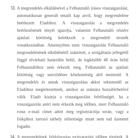
A megrendelés elküldésével a Felhasználó írásos visszaigazolást,
automatikusan generált emailt kap arról, hogy megrendelése
beérkezett Eladóhoz. A visszaigazolás a megrendelés
beérkezésének tényét igazolja, valamint Felhasználó részére
ajánlati kötöttség keletkezik a megrendelt termék
vonatkozásában. Amennyiben ezen visszaigazolás Felhasználó
megrendelésének elküldésétől számított, a szolgáltatás jellegétől
függő elvárható határidőn belül, de legkésőbb 48 órán belül
Felhasználóhoz nem érkezik meg, Felhasználó az ajánlati
kötöttség vagy szerződéses kötelezettség alól mentesül. A
megrendelés és annak visszaigazolása akkor tekintendő az
Eladóhoz megérkezettnek, amikor az számára hozzáférhetővé
válik. Eladó kizárja a visszaigazolási felelősségét, ha a
visszaigazolás azért nem érkezik meg időben, mert Felhasználó
rossz e-mail címet adott meg regisztrációja során, vagy a
fiókjához tartozó tárhely telítettsége miatt nem tud üzenetet
fogadni.
A megrendelések feldolgozása nyitvatartási időben történik. A