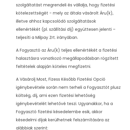
szolgáltatást megrendeli és vállalja, hogy fizetési
kötelezettségét - mely az általa vásárolt Áru(k),
illetve ahhoz kapcsolódó szolgáltatások
ellenértékét (pl. szállítási díj) együttesen jelenti –
teljesíti a Milpay Zrt. irányában.
A Fogyasztó az Áru(k) teljes ellenértékét a fizetési
halasztásra vonatkozó megállapodásban rögzített
feltételek alapján köteles megfizetni.
A Vásárolj Most, Fizess Később Fizetési Opció
igénybevétele során nem terheli a Fogyasztót plusz
költség, díj, ami ezen fizetési lehetőség
igénybevételét lehetővé teszi. Ugyanakkor, ha a
Fogyasztó fizetési késedelembe esik, akkor
késedelmi díjak kerülhetnek felszámítására az
alábbiak szerint: