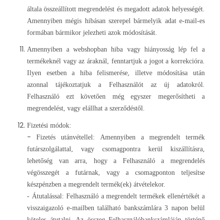
általa összeállított megrendelést és megadott adatok helyességét.
Amennyiben mégis hibásan szerepel bármelyik adat e-mail-es
formában bármikor jelezheti azok módosítását.
Amennyiben a webshopban hiba vagy hiányosság lép fel a
termékeknél vagy az áraknál, fenntartjuk a jogot a korrekcióra.
Ilyen esetben a hiba felismerése, illetve módosítása után
azonnal tájékoztatjuk a Felhasználót az új adatokról.
Felhasználó ezt követően még egyszer megerősítheti a
megrendelést, vagy elállhat a szerződéstől.
Fizetési módok:
-
Fizetés utánvétellel: Amennyiben a megrendelt termék
futárszolgálattal, vagy csomagpontra kerül kiszállításra,
lehetőség van arra, hogy a Felhasználó a megrendelés
végösszegét a futárnak, vagy a csomagponton teljesítse
készpénzben a megrendelt termék(ek) átvételekor.
- Átutalással: Felhasználó a megrendelt termékek ellenértékét a
visszaigazoló e-mailben található bankszámlára 3 napon belül
köteles átutalni. Az összeg Felhasználóbankszámláján történő