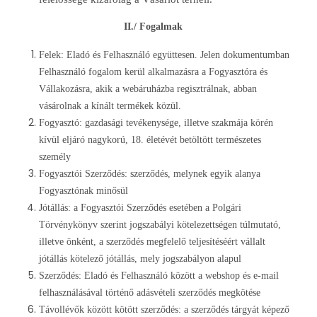
II./ Fogalmak
Felek: Eladó és Felhasználó együttesen. Jelen dokumentumban
Felhasználó fogalom kerül alkalmazásra a Fogyasztóra és
Vállakozásra, akik a webáruházba regisztrálnak, abban
vásárolnak a kínált termékek közül.
Fogyasztó: gazdasági tevékenysége, illetve szakmája körén
kívül eljáró nagykorú, 18. életévét betöltött természetes
személy
Fogyasztói Szerződés: szerződés, melynek egyik alanya
Fogyasztónak minősül
Jótállás: a Fogyasztói Szerződés esetében a Polgári
Törvénykönyv szerint jogszabályi kötelezettségen túlmutató,
illetve önként, a szerződés megfelelő teljesítéséért vállalt
jótállás kötelező jótállás, mely jogszabályon alapul
Szerződés: Eladó és Felhasználó között a webshop és e-mail
felhasználásával történő adásvételi szerződés megkötése
Távollévők között kötött szerződés: a szerződés tárgyát képező