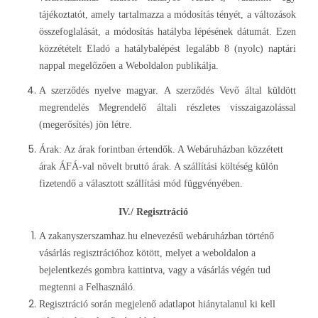
tájékoztatót, amely tartalmazza a módosítás tényét, a változások
összefoglalását, a módosítás hatályba lépésének dátumát. Ezen
közzétételt Eladó a hatálybalépést legalább 8 (nyolc) naptári
nappal megelőzően a Weboldalon publikálja.
A szerződés nyelve magyar. A szerződés Vevő által küldött
megrendelés Megrendelő általi részletes visszaigazolással
(megerősítés) jön létre.
Árak: Az árak forintban értendők. A Webáruházban közzétett
árak ÁFÁ-val növelt bruttó árak. A szállítási költéség külön
fizetendő a választott szállítási mód függvényében.
IV./ Regisztráció
A zakanyszerszamhaz.hu elnevezésű webáruházban történő
vásárlás regisztrációhoz kötött, melyet a weboldalon a
bejelentkezés gombra kattintva, vagy a vásárlás végén tud
megtenni a Felhasználó.
Regisztráció során megjelenő adatlapot hiánytalanul ki kell