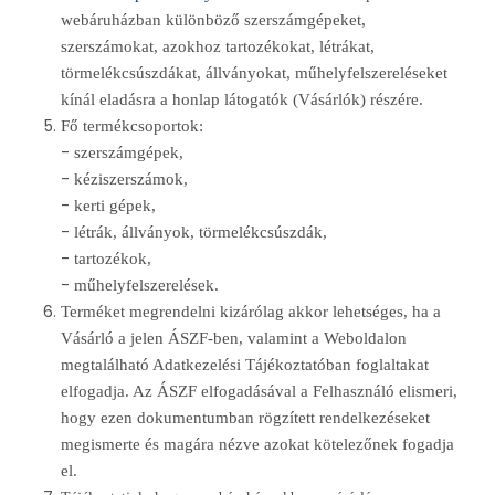
webáruházban különböző szerszámgépeket,
szerszámokat, azokhoz tartozékokat, létrákat,
törmelékcsúszdákat, állványokat, műhelyfelszereléseket
kínál eladásra a honlap látogatók (Vásárlók) részére.
Fő termékcsoportok:
-
szerszámgépek,
-
kéziszerszámok,
-
kerti gépek,
-
létrák, állványok, törmelékcsúszdák,
-
tartozékok,
-
műhelyfelszerelések.
Terméket megrendelni kizárólag akkor lehetséges, ha a
Vásárló a jelen ÁSZF-ben, valamint a Weboldalon
megtalálható Adatkezelési Tájékoztatóban foglaltakat
elfogadja. Az ÁSZF elfogadásával a Felhasználó elismeri,
hogy ezen dokumentumban rögzített rendelkezéseket
megismerte és magára nézve azokat kötelezőnek fogadja
el.