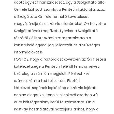
adott ügylet finanszírozását, úgy a Szolgáltató által
Ön felé kiállított számlát a Péntech faktorálja, azaz
a Szolgáltató Ön felé fennálló követelését
megvásárolja és a számla ellenértékét Ön helyett a
Szolgáltatónak megfizeti. Ilyenkor a Szolgáltató
részéről kiállított számla már tartalmazza a
konstrukció egyedi jogi jellemzőit és a szükséges
információkat is.
FONTOS, hogy a faktorálást követően az Ön fizetési
kötelezettsége a Péntech felé áll fenn, amelyet
kizárólag a számlán megjelölt, Péntech-es
számlaszámra tud teljesíteni. Fizetési
kötelezettségének legkésőbb a számla lejárati
napján eleget kell tennie, ellenkező esetben 40
euró költségátalány kerül felszámításra. Ön a
PastPay használatával hozzájárul ahhoz, hogy a