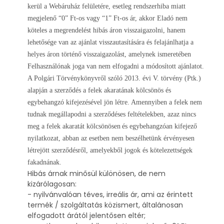
kerül a Webáruház felületére, esetleg rendszerhiba miatt
megjelenő “0” Ft-os vagy “1” Ft-os ár, akkor Eladó nem
köteles a megrendelést hibás áron visszaigazolni, hanem
lehetősége van az ajánlat visszautasítására és felajánlhatja a
helyes áron történő visszaigazolást, amelynek ismeretében
Felhasználónak joga van nem elfogadni a módosított ajánlatot.
A Polgári Törvénykönyvről szóló 2013. évi V. törvény (Ptk.)
alapján a szerződés a felek akaratának kölcsönös és
egybehangzó kifejezésével jön létre. Amennyiben a felek nem
tudnak megállapodni a szerződéses feltételekben, azaz nincs
meg a felek akaratát
kölcsönösen
és egybehangzóan kifejező
nyilatkozat, abban az esetben nem beszélhetünk érvényesen
létrejött szerződésről, amelyekből jogok és kötelezettségek
fakadnának.
Hibás árnak minősül különösen, de nem
kizárólagosan:
- nyilvánvalóan téves, irreális ár, ami az érintett
termék / szolgáltatás közismert, általánosan
elfogadott árától jelentősen eltér;