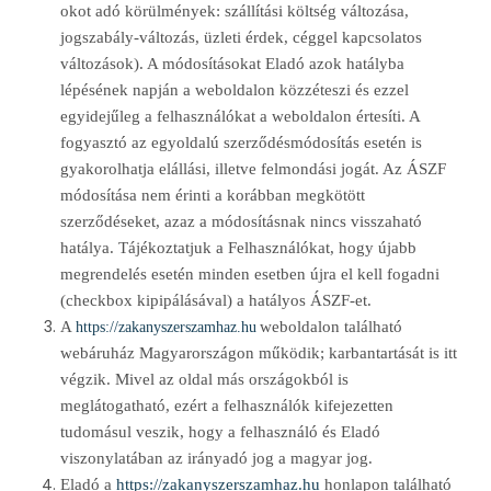
okot adó körülmények: szállítási költség változása,
jogszabály-változás, üzleti érdek, céggel kapcsolatos
változások). A módosításokat Eladó azok hatályba
lépésének napján a weboldalon közzéteszi és ezzel
egyidejűleg a felhasználókat a weboldalon értesíti. A
fogyasztó az egyoldalú szerződésmódosítás esetén is
gyakorolhatja elállási, illetve felmondási jogát. Az ÁSZF
módosítása nem érinti a korábban megkötött
szerződéseket, azaz a módosításnak nincs visszaható
hatálya. Tájékoztatjuk a Felhasználókat, hogy újabb
megrendelés esetén minden esetben újra el kell fogadni
(checkbox kipipálásával) a hatályos ÁSZF-et.
A
weboldalon található
https://zakanyszerszamhaz.hu
webáruház Magyarországon működik; karbantartását is itt
végzik. Mivel az oldal más országokból is
meglátogatható, ezért a felhasználók kifejezetten
tudomásul veszik, hogy a felhasználó és Eladó
viszonylatában az irányadó jog a magyar jog.
Eladó a
https://zakanyszerszamhaz.hu
honlapon található