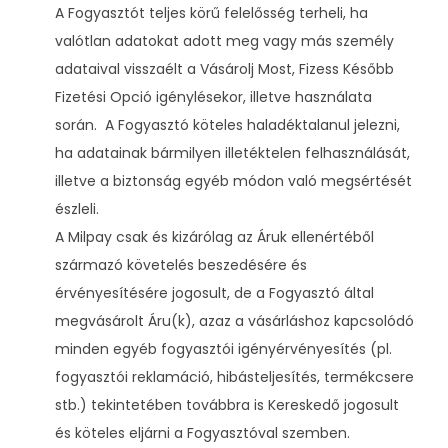
A Fogyasztót teljes körű felelősség terheli, ha
valótlan adatokat adott meg vagy más személy
adataival visszaélt a Vásárolj Most, Fizess Később
Fizetési Opció igénylésekor, illetve használata
során. A Fogyasztó köteles haladéktalanul jelezni,
ha adatainak bármilyen illetéktelen felhasználását,
illetve a biztonság egyéb módon való megsértését
észleli.
A Milpay csak és kizárólag az Áruk ellenértéből
származó követelés beszedésére és
érvényesítésére jogosult, de a Fogyasztó által
megvásárolt Áru(k), azaz a vásárláshoz kapcsolódó
minden egyéb fogyasztói igényérvényesítés (pl.
fogyasztói reklamáció, hibásteljesítés, termékcsere
stb.) tekintetében továbbra is Kereskedő jogosult
és köteles eljárni a Fogyasztóval szemben.