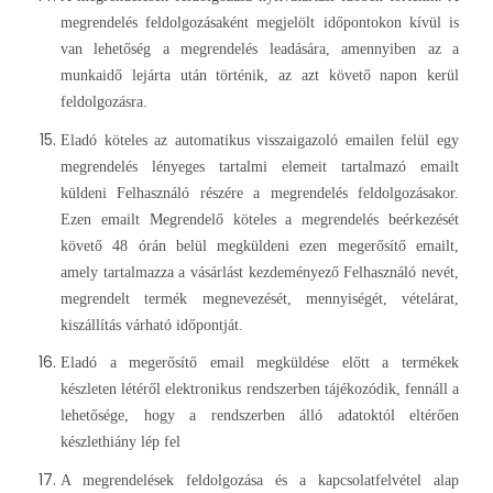
megrendelés feldolgozásaként megjelölt időpontokon kívül is
van lehetőség a megrendelés leadására, amennyiben az a
munkaidő lejárta után történik, az azt követő napon kerül
feldolgozásra.
Eladó köteles az automatikus visszaigazoló emailen felül egy
megrendelés lényeges tartalmi elemeit tartalmazó emailt
küldeni Felhasználó részére a megrendelés feldolgozásakor.
Ezen emailt Megrendelő köteles a megrendelés beérkezését
követő 48 órán belül megküldeni ezen megerősítő emailt,
amely tartalmazza a vásárlást kezdeményező Felhasználó nevét,
megrendelt termék megnevezését, mennyiségét, vételárat,
kiszállítás várható időpontját.
Eladó a megerősítő email megküldése előtt a termékek
készleten létéről elektronikus rendszerben tájékozódik, fennáll a
lehetősége, hogy a rendszerben álló adatoktól eltérően
készlethiány lép fel
A megrendelések feldolgozása és a kapcsolatfelvétel alap