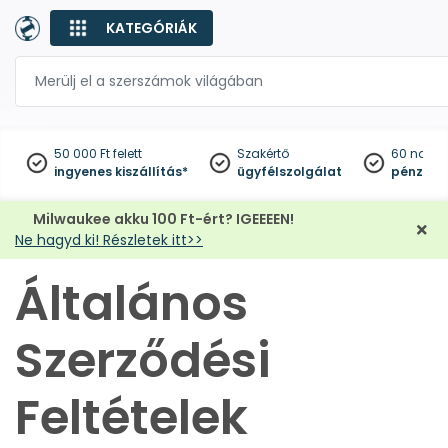
KATEGÓRIÁK
50 000 Ft felett
Szakértő
60 napo
ingyenes kiszállítás*
ügyfélszolgálat
pénzviss
Milwaukee akku 100 Ft-ért? IGEEEEN!
Ne hagyd ki! Részletek itt>>
Általános
Szerződési
Feltételek