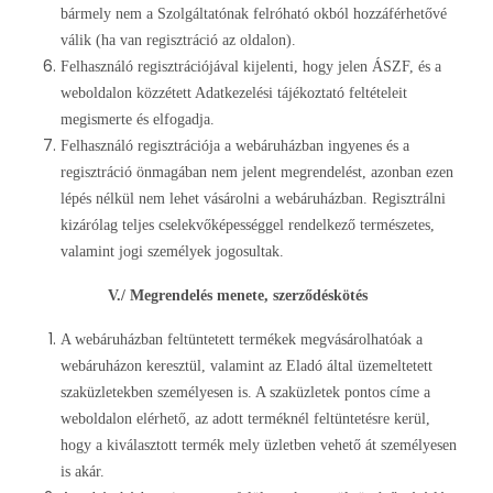
bármely nem a Szolgáltatónak felróható okból hozzáférhetővé
válik (ha van regisztráció az oldalon).
Felhasználó regisztrációjával kijelenti, hogy jelen ÁSZF, és a
weboldalon közzétett Adatkezelési tájékoztató feltételeit
megismerte és elfogadja.
Felhasználó regisztrációja a webáruházban ingyenes és a
regisztráció önmagában nem jelent megrendelést, azonban ezen
lépés nélkül nem lehet vásárolni a webáruházban. Regisztrálni
kizárólag teljes cselekvőképességgel rendelkező természetes,
valamint jogi személyek jogosultak.
V./ Megrendelés menete, szerződéskötés
A webáruházban feltüntetett termékek megvásárolhatóak a
webáruházon keresztül, valamint az Eladó által üzemeltetett
szaküzletekben személyesen is. A szaküzletek pontos címe a
weboldalon elérhető, az adott terméknél feltüntetésre kerül,
hogy a kiválasztott termék mely üzletben vehető át személyesen
is akár.