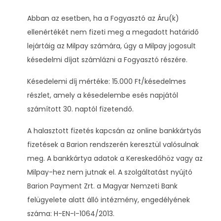
Abban az esetben, ha a Fogyasztó az Áru(k)
ellenértékét nem fizeti meg a megadott határidő
lejártáig az Milpay számára, úgy a Milpay jogosult
késedelmi díjat számlázni a Fogyasztó részére.
Késedelemi díj mértéke: 15.000 Ft/késedelmes
részlet, amely a késedelembe esés napjától
számított 30. naptól fizetendő.
A halasztott fizetés kapcsán az online bankkártyás
fizetések a Barion rendszerén keresztül valósulnak
meg. A bankkártya adatok a Kereskedőhöz vagy az
Milpay-hez nem jutnak el. A szolgáltatást nyújtó
Barion Payment Zrt. a Magyar Nemzeti Bank
felügyelete alatt álló intézmény, engedélyének
száma: H-EN-I-1064/2013.