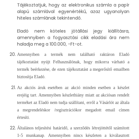
Tájékoztatjuk, hogy az elektronikus számla a papír
alapú számlával egyenértékű, azaz ugyanolyan
hiteles számlának tekintendő.
Eladó nem köteles jótállási jegy kiállításra,
amennyiben a fogyasztási cikk eladási ára nem
haladja meg a 100.000, -Ft-ot.
Amennyiben a termék nem található raktáron Eladó
tájékoztatást nyújt Felhasználónak, hogy mikorra várható a
termék beérkezése, de ezen tájékoztatást a megerősítő emailben
biztosítja Eladó.
Az akciós áruk esetében az akció minden esetben a készlet
erejéig tart. Amennyiben készlethiány miatt az akciósan rendelt
terméket az Eladó nem tudja szállítani, erről a Vásárlót az általa
a megrendeléskor /regisztrációkor megadott email címen
értesíti.
Általános teljesítési határidő, a szerződés létrejöttétől számított
1-5 munkanap. Amennyiben nincs készleten a kiválasztott