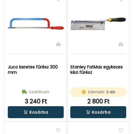
Juco keretes fűrész 300
Stanley FatMax egykezes
mm
kézi fűrész
Szállítható
Elérhető:
3 db
3 240 Ft
2 800 Ft
Kosárba
Kosárba