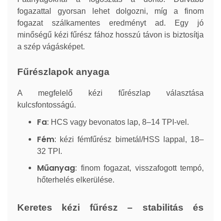
fogazattal gyorsan lehet dolgozni, míg a finom
fogazat szálkamentes eredményt ad. Egy jó
minőségű kézi fűrész fához hosszú távon is biztosítja
a szép vágásképet.
Fűrészlapok anyaga
A megfelelő kézi fűrészlap választása
kulcsfontosságú.
Fa
: HCS vagy bevonatos lap, 8–14 TPI-vel.
Fém
: kézi fémfűrész bimetál/HSS lappal, 18–
32 TPI.
Műanyag
: finom fogazat, visszafogott tempó,
hőterhelés elkerülése.
Keretes kézi fűrész – stabilitás és