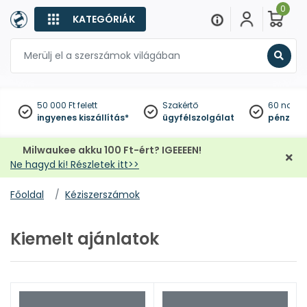
0
KATEGÓRIÁK
Keres
50 000 Ft felett
Szakértő
60 napo
ingyenes kiszállítás*
ügyfélszolgálat
pénzviss
Milwaukee akku 100 Ft-ért? IGEEEEN!
Ne hagyd ki! Részletek itt>>
Főoldal
Kéziszerszámok
Kiemelt ajánlatok