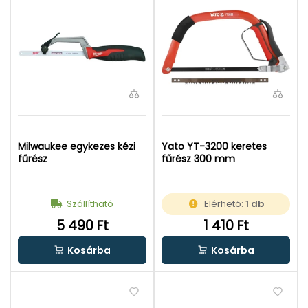
Milwaukee egykezes kézi
Yato YT-3200 keretes
fűrész
fűrész 300 mm
Szállítható
Elérhető:
1 db
5 490 Ft
1 410 Ft
Kosárba
Kosárba