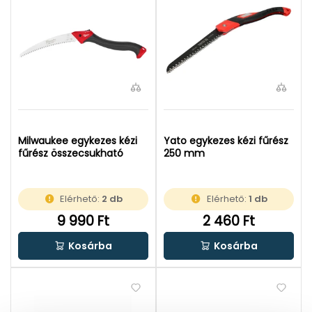
Milwaukee egykezes kézi
Yato egykezes kézi fűrész
fűrész összecsukható
250 mm
Elérhető:
2 db
Elérhető:
1 db
9 990 Ft
2 460 Ft
Kosárba
Kosárba