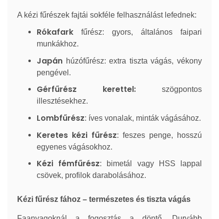
A kézi fűrészek fajtái sokféle felhasználást lefednek:
Rókafark
fűrész: gyors, általános faipari
munkákhoz.
Japán
húzófűrész: extra tiszta vágás, vékony
pengével.
Gérfűrész kerettel:
szögpontos
illesztésekhez.
Lombfűrész
: íves vonalak, minták vágásához.
Keretes kézi fűrész
: feszes penge, hosszú
egyenes vágásokhoz.
Kézi fémfűrész
: bimetál vagy HSS lappal
csövek, profilok darabolásához.
Kézi fűrész fához – természetes és tiszta vágás
Faanyagoknál a fogosztás a döntő. Durvább