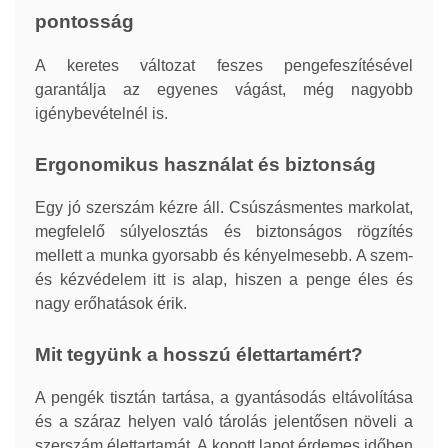
pontosság
A keretes változat feszes pengefeszítésével
garantálja az egyenes vágást, még nagyobb
igénybevételnél is.
Ergonomikus használat és biztonság
Egy jó szerszám kézre áll. Csúszásmentes markolat,
megfelelő súlyelosztás és biztonságos rögzítés
mellett a munka gyorsabb és kényelmesebb. A szem-
és kézvédelem itt is alap, hiszen a penge éles és
nagy erőhatások érik.
Mit tegyünk a hosszú élettartamért?
A pengék tisztán tartása, a gyantásodás eltávolítása
és a száraz helyen való tárolás jelentősen növeli a
szerszám élettartamát. A kopott lapot érdemes időben