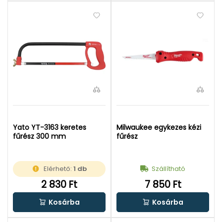
Yato YT-3163 keretes
Milwaukee egykezes kézi
fűrész 300 mm
fűrész
Elérhető:
1 db
Szállítható
2 830 Ft
7 850 Ft
Kosárba
Kosárba