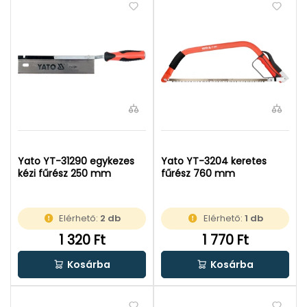
Yato YT-31290 egykezes
Yato YT-3204 keretes
kézi fűrész 250 mm
fűrész 760 mm
Elérhető:
2 db
Elérhető:
1 db
1 320 Ft
1 770 Ft
Kosárba
Kosárba