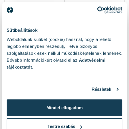
Sütibeállítások
Weboldalunk sütiket (cookie) használ, hogy a lehető
legjobb élményben részesülj, illetve bizonyos
szolgáltatások ezek nélkül működésképtelenek lennének.
Milwaukee 300 mm-es
Bautool 150 mm egykezes
fűrészkeret
kézi fűrész gipszkartonhoz
Bővebb információkért olvasd el az
Adatvédelmi
tájékoztatót
.
Elérhető:
5 db
Elérhető:
2 db
10 090 Ft
1 320 Ft
Részletek
Kosárba
Kosárba
Mindet elfogadom
1
2
3
7
...
Testre szabás