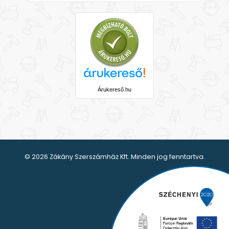
Árukereső.hu
© 2026 Zákány Szerszámház Kft. Minden jog fenntartva.