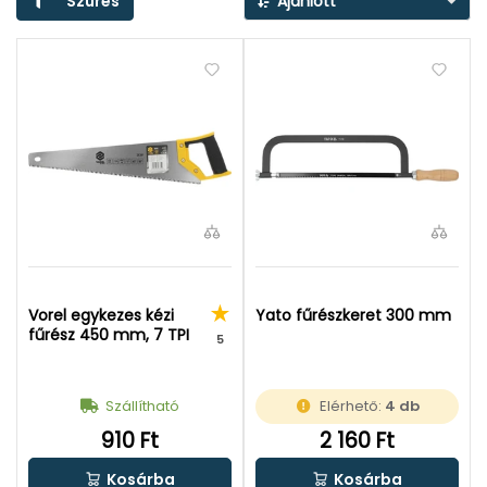
Szűrés
Ajánlott
Vorel egykezes kézi
Yato fűrészkeret 300 mm
fűrész 450 mm, 7 TPI
5
Szállítható
Elérhető:
4 db
910 Ft
2 160 Ft
Kosárba
Kosárba