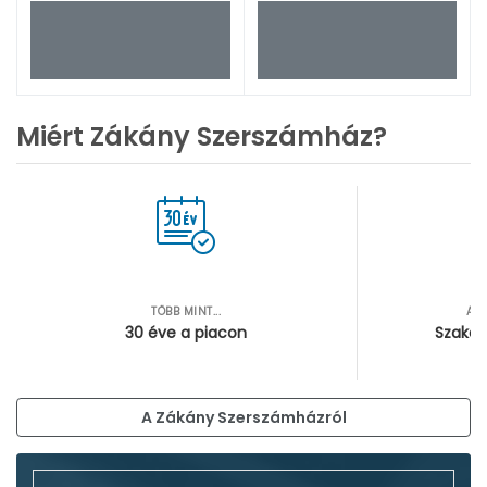
Miért Zákány Szerszámház?
TÖBB MINT...
AZ
30 éve a piacon
Szakér
A Zákány Szerszámházról