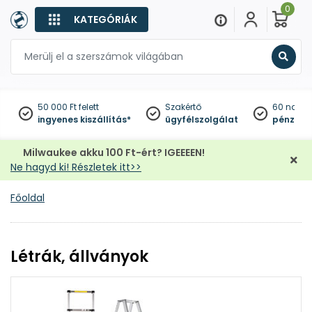
0
KATEGÓRIÁK
Keres
50 000 Ft felett
Szakértő
60 napo
ingyenes kiszállítás*
ügyfélszolgálat
pénzviss
Milwaukee akku 100 Ft-ért? IGEEEEN!
Ne hagyd ki! Részletek itt>>
Főoldal
Létrák, állványok