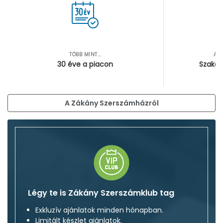
TÖBB MINT...
AZ
30 éve a piacon
Szakér
A Zákány Szerszámházról
Légy te is Zákány Szerszámklub tag
Exkluzív ajánlatok minden hónapban.
Limitált készlet ajánlatok.