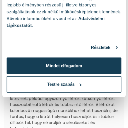
Létrák, állványok
legjobb élményben részesülj, illetve bizonyos
Létrák és állványok olyan szerkezetek, amelyeket
szolgáltatások ezek nélkül működésképtelenek lennének.
magasabb pontok elérésére és biztonságos
Bővebb információkért olvasd el az
Adatvédelmi
munkavégzésre használnak. Ezek a berendezések
tájékoztatót
.
széles körben alkalmazhatók különböző iparágakban,
mint például az építőipar, karbantartás, festés,
díszítés és sok más terület.
Részletek
Létrák:
A létrák hordozható szerkezetek, amelyek általában
Mindet elfogadom
lépcsőfokokkal vagy sima függőleges rudakkal
rendelkeznek. A létrák lehetnek különböző
hosszúságúak és magasságúak, és különböző
Testre szabás
anyagokból készülhetnek, például fa, alumínium vagy
üvegszálas anyagokból. A létrák többféle típusban
léteznek, például egyszárnyú létrák, kétsárnyú létrák,
hosszabbítható létrák és többszintű létrák. A létrákat
különböző magasságú munkákhoz lehet használni, de
fontos, hogy a létrát helyesen használják és stabilan
állítsák fel, hogy elkerüljék a sérüléseket és