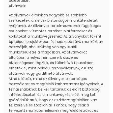
baleseteket.
Állványok:
Az állványok általában nagyobb és stabilabb
szerkezetek, amelyek biztonságos munkaterületet
nyújtanak. Az állványok tartalmazhatnak függőleges
oszlopokat, vízszintes tartókat, platformokat és
korlátokat a munkavégzéshez. Az állványokat főként
építőipari projektekben és hosszabb távú munkákban
használják, ahol szükség van egy stabil
munkaterületre a magasban. Az állványokat
általában a helyszínen szerelik össze és
biztonságosan rögzítik, és különböző típusokban
érhetők el, mint például toronyállványok, csúszó
állványok vagy gördíthető állványok.
Mind a létrák, mind az állványok biztonságos
használatot és megfelelő karbantartást igényelnek. A
felhasználóknak be kell tartaniuk az előírt biztonsági
intézkedéseket, és a munkavégzés előtt meg kell
győződniük arról, hogy az eszköz megfelelően van
felszerelve és stabilan áll. Fontos, hogy csak a
tervezett munkaterhelésnek megfelelő létrákat és