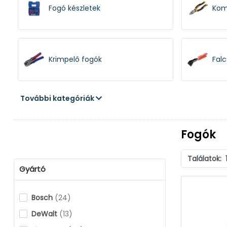
Fogó készletek
Kom
Krimpelő fogók
Fal
További kategóriák
Speciális fogók
Sze
Fogók
Találatok:
Hosszúcsőrű fogók
Zég
Gyártó
Bosch
(24)
DeWalt
(13)