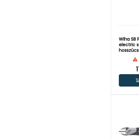
Wiha SB P
electric s
hosszúcs
1