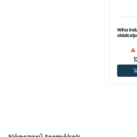
Wiha Indu
oldalcsí
1