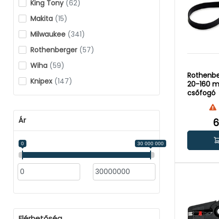
King Tony
(62)
Makita
(15)
Milwaukee
(341)
Rothenberger
(57)
Wiha
(59)
Rothenbe
Knipex
(147)
20-160 m
csőfogó
Stanley
(81)
Yato
(280)
Ár
6
Gesipa
(11)
Vorel
(51)
0
30 000 000
Toya
(9)
Elérhetőség