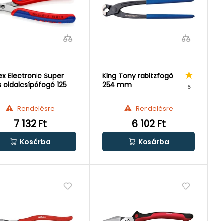
ex Electronic Super
King Tony rabitzfogó
s oldalcsípőfogó 125
254 mm
5
Rendelésre
Rendelésre
7 132 Ft
6 102 Ft
Kosárba
Kosárba