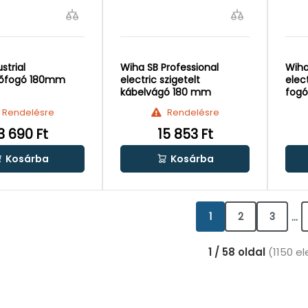
strial
Wiha SB Professional
Wiha
pőfogó 180mm
electric szigetelt
elec
kábelvágó 180 mm
fog
Rendelésre
Rendelésre
3 690 Ft
15 853 Ft
Kosárba
Kosárba
1
2
3
...
1 / 58 oldal
(1150 e