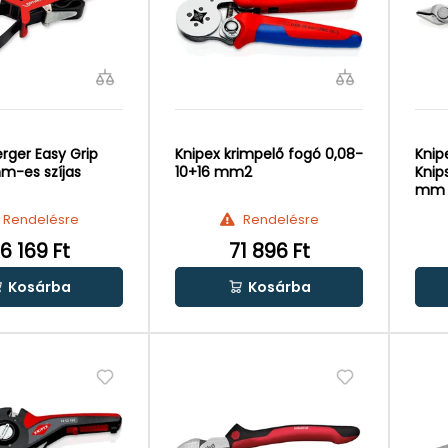
rger Easy Grip
Knipex krimpelő fogó 0,08-
Knip
m-es szíjas
10+16 mm2
Knip
mm
Rendelésre
Rendelésre
6 169 Ft
71 896 Ft
Kosárba
Kosárba