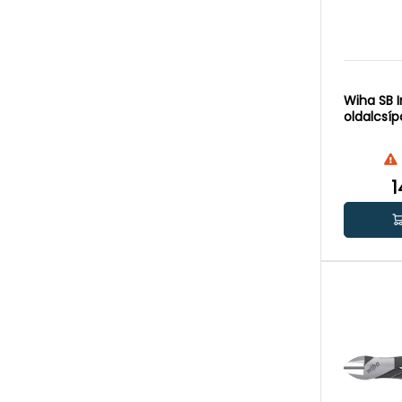
Wiha SB I
oldalcsí
1