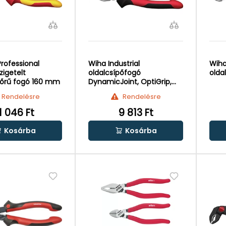
rofessional
Wiha Industrial
Wiha
zigetelt
oldalcsípőfogó
olda
őrű fogó 160 mm
DynamicJoint, OptiGrip,
200mm
Rendelésre
Rendelésre
1 046 Ft
9 813 Ft
Kosárba
Kosárba