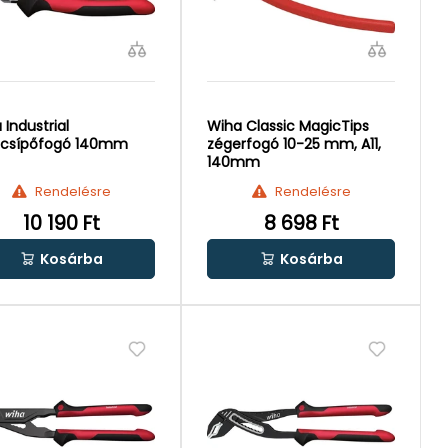
 Industrial
Wiha Classic MagicTips
lcsípőfogó 140mm
zégerfogó 10-25 mm, A11,
140mm
Rendelésre
Rendelésre
10 190 Ft
8 698 Ft
Kosárba
Kosárba