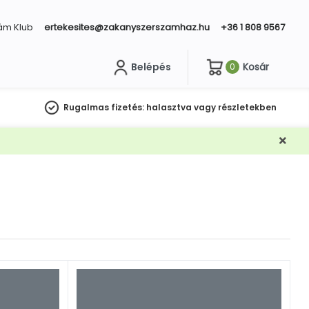
ám Klub
ertekesites@zakanyszerszamhaz.hu
+36 1 808 9567
Belépés
Kosár
0
sés
Rugalmas fizetés:
halasztva vagy részletekben