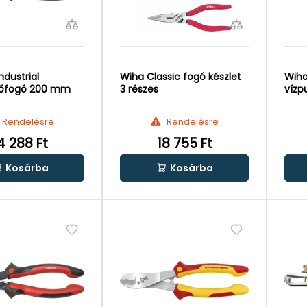
ndustrial
Wiha Classic fogó készlet
Wiha
pőfogó 200 mm
3 részes
víz
Rendelésre
Rendelésre
4 288 Ft
18 755 Ft
Kosárba
Kosárba