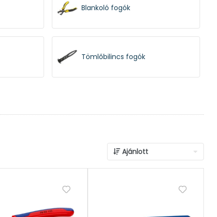
Blankoló fogók
Tömlőbilincs fogók
Csőfogók
Ajánlott
Szigetelt fogók