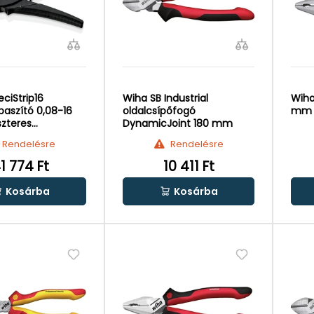
eciStrip16
Wiha SB Industrial
Wiha
paszító 0,08-16
oldalcsípőfogó
mm
szteres
DynamicJoint 180 mm
lás
Rendelésre
Rendelésre
1 774 Ft
10 411 Ft
Kosárba
Kosárba