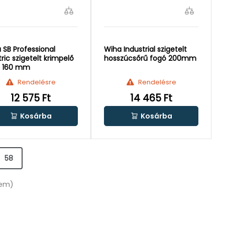
 SB Professional
Wiha Industrial szigetelt
tric szigetelt krimpelő
hosszúcsőrű fogó 200mm
ó 160 mm
Rendelésre
Rendelésre
12 575 Ft
14 465 Ft
Kosárba
Kosárba
58
lem)