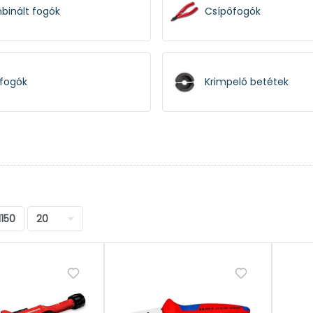
binált fogók
Csípőfogók
cfogók
Krimpelő betétek
gecselők
Vízpumpa fogók
1150
20
ergyűrű fogók
Patentfogók