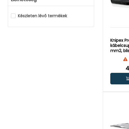
Készleten lévő termékek
Knipex Pr
kábelcsu
mm2, bli
csomago
4