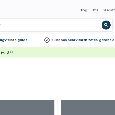
Blog
GYIK
Szersz
Kere
ügyfélszolgálat
60 napos
pénzvisszafizetési garancia
ek itt>>