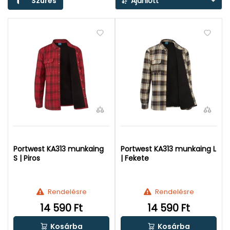
Szűrés
Ajánlott
Portwest KA313 munkaing
Portwest KA313 munkaing L
S | Piros
| Fekete
Rendelésre
Rendelésre
14 590 Ft
14 590 Ft
Kosárba
Kosárba