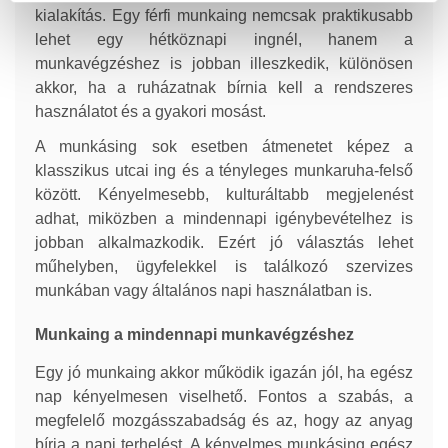
kialakítás. Egy férfi munkaing nemcsak praktikusabb
lehet egy hétköznapi ingnél, hanem a
munkavégzéshez is jobban illeszkedik, különösen
akkor, ha a ruházatnak bírnia kell a rendszeres
használatot és a gyakori mosást.
A munkásing sok esetben átmenetet képez a
klasszikus utcai ing és a tényleges munkaruha-felső
között. Kényelmesebb, kulturáltabb megjelenést
adhat, miközben a mindennapi igénybevételhez is
jobban alkalmazkodik. Ezért jó választás lehet
műhelyben, ügyfelekkel is találkozó szervizes
munkában vagy általános napi használatban is.
Munkaing a mindennapi munkavégzéshez
Egy jó munkaing akkor működik igazán jól, ha egész
nap kényelmesen viselhető. Fontos a szabás, a
megfelelő mozgásszabadság és az, hogy az anyag
bírja a napi terhelést. A kényelmes munkásing egész