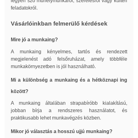
legyen szó műhelymunkáról, szerelésről vagy kültéri
feladatokról.
Vásárlóinkban felmerülő kérdések
Mire jó a munkaing?
A munkaing kényelmes, tartós és rendezett
megjelenést adó felsőruházat, amely többféle
munkakörnyezetben is jól használható.
Mi a különbség a munkaing és a hétköznapi ing
között?
A munkaing általában strapabíróbb kialakítású,
jobban bírja a rendszeres használatot, és
praktikusabb lehet munkavégzés közben.
Mikor jó választás a hosszú ujjú munkaing?