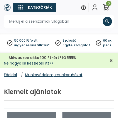
0
KATEGÓRIÁK
Keres
50 000 Ft felett
Szakértő
60 napo
ingyenes kiszállítás*
ügyfélszolgálat
pénzviss
Milwaukee akku 100 Ft-ért? IGEEEEN!
Ne hagyd ki! Részletek itt>>
Főoldal
Munkavédelem, munkaruházat
Kiemelt ajánlatok