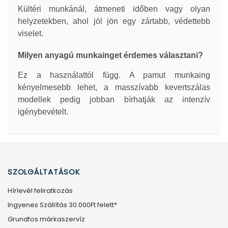
Kültéri munkánál, átmeneti időben vagy olyan
helyzetekben, ahol jól jön egy zártabb, védettebb
viselet.
Milyen anyagú munkainget érdemes választani?
Ez a használattól függ. A pamut munkaing
kényelmesebb lehet, a masszívabb kevertszálas
modellek pedig jobban bírhatják az intenzív
igénybevételt.
SZOLGÁLTATÁSOK
Hírlevél feliratkozás
Ingyenes Szállítás 30.000Ft felett*
Grundfos márkaszervíz