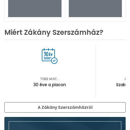
Miért Zákány Szerszámház?
TÖBB MINT...
AZ
30 éve a piacon
Szakér
A Zákány Szerszámházról