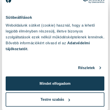
foglaltakat.
Klubtag leszek
Sütibeállítások
Weboldalunk sütiket (cookie) használ, hogy a lehető
legjobb élményben részesülj, illetve bizonyos
szolgáltatások ezek nélkül működésképtelenek lennének.
Bővebb információkért olvasd el az
Adatvédelmi
A munkaing kényelmes és praktikus választás
tájékoztatót
.
mindazoknak, akik tartós, jól használható felsőt
keresnek a mindennapi munkához. Egy jól
megválasztott munkásing műhelyben, szerelésnél,
raktári feladatoknál vagy kültéri munkavégzésnél is
Részletek
sokat számít.
Mindet elfogadom
Mire jó a munkaing?
A munkaing a munkaruházat egyik legsokoldalúbb
Testre szabás
darabja. Jó választás akkor, ha fontos a kényelmes
viselet, a rendezett megjelenés és a strapabíró