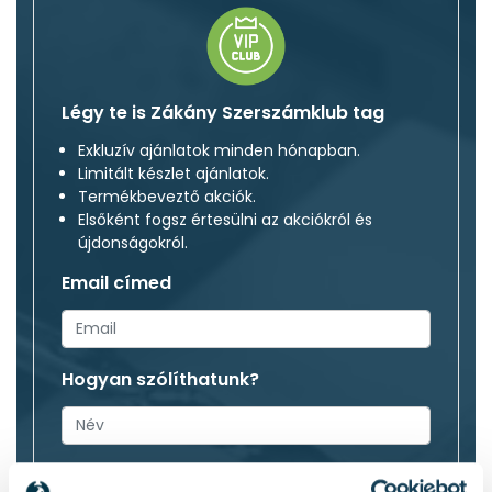
Légy te is Zákány Szerszámklub tag
Exkluzív ajánlatok minden hónapban.
Limitált készlet ajánlatok.
Termékbeveztő akciók.
Elsőként fogsz értesülni az akciókról és
újdonságokról.
Email címed
Hogyan szólíthatunk?
Elfogadom az
adatvédelmi tájékoztatóban