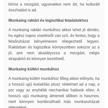
bírnia a mozgást, ugyanakkor nem árt, ha kulturált
összhatást is ad.
Munkaing raktári és logisztikai feladatokhoz
A munkaing raktári munkához akkor lehet jó döntés,
ha egész napos viselésről van szó, és fontos, hogy a
felsőruházat kényelmesen rétegezhető legyen.
Raktárban és logisztikai környezetben sokszor az a
jó, ami nem akadályozza a mozgást, mégis
strapabíró és könnyen kezelhető.
Munkaing kültéri munkához
A munkaing kültéri munkához főleg akkor előnyös, ha
a hosszú ujjú kialakítás plusz védelmet ad a nap, a
por vagy az enyhébb mechanikai hatások ellen. A
hosszú ujjú munkaing átmeneti időben is hasznos,
mert könnyen kombinálható más munkaruházati
rétegekkel.