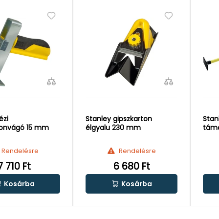
ézi
Stanley gipszkarton
Stan
tonvágó 15 mm
élgyalu 230 mm
táma
Rendelésre
Rendelésre
7 710 Ft
6 680 Ft
Kosárba
Kosárba