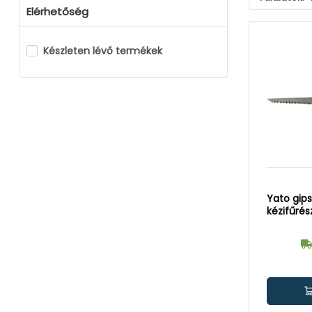
Elérhetőség
Készleten lévő termékek
Yato gip
kézifűré