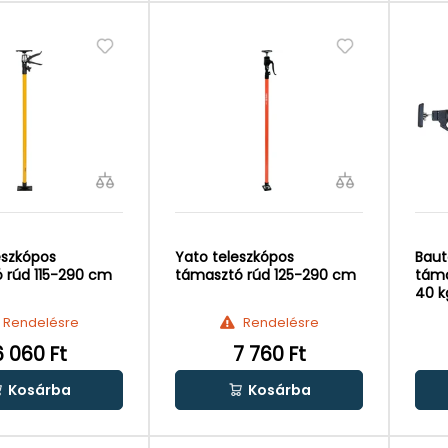
eszkópos
Yato teleszkópos
Baut
 rúd 115-290 cm
támasztó rúd 125-290 cm
táma
40 k
Rendelésre
Rendelésre
6 060 Ft
7 760 Ft
Kosárba
Kosárba