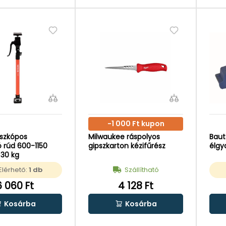
-1 000 Ft kupon
eszkópos
Milwaukee ráspolyos
Baut
 rúd 600-1150
gipszkarton kézifűrész
élg
30 kg
Elérhető:
1 db
Szállítható
6 060 Ft
4 128 Ft
Kosárba
Kosárba