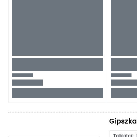
Gipszka
Találatok: