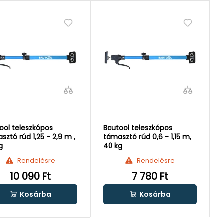
ool teleszkópos
Bautool teleszkópos
sztó rúd 1,25 - 2,9 m ,
támasztó rúd 0,6 - 1,15 m,
g
40 kg
Rendelésre
Rendelésre
10 090 Ft
7 780 Ft
Kosárba
Kosárba