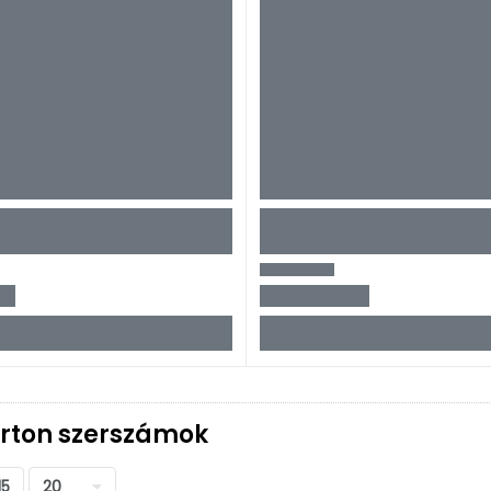
rton szerszámok
15
20