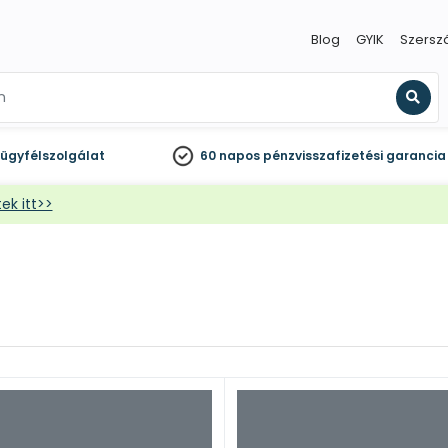
Blog
GYIK
Szersz
Kere
ügyfélszolgálat
60 napos
pénzvisszafizetési garancia
ek itt>>