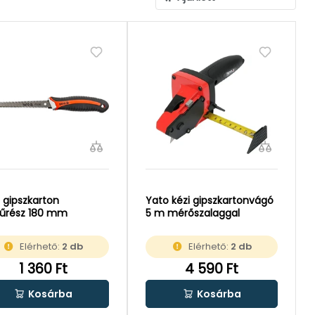
 gipszkarton
Yato kézi gipszkartonvágó
fűrész 180 mm
5 m mérőszalaggal
Elérhető:
2 db
Elérhető:
2 db
1 360 Ft
4 590 Ft
Kosárba
Kosárba