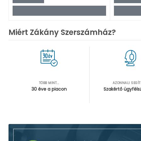
Miért Zákány Szerszámház?
TÖBB MINT...
AZONNALI SEGÍ
30 éve a piacon
Szakértő ügyféls