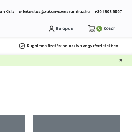
ám Klub
ertekesites@zakanyszerszamhaz.hu
+36 1 808 9567
Belépés
Kosár
0
sés
Rugalmas fizetés:
halasztva vagy részletekben