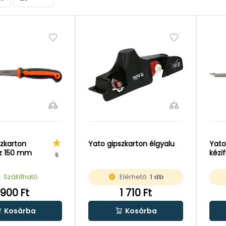
szkarton
Yato gipszkarton élgyalu
Yato
sz 150 mm
kézi
5
Szállítható
Elérhető:
1 db
900 Ft
1 710 Ft
Kosárba
Kosárba