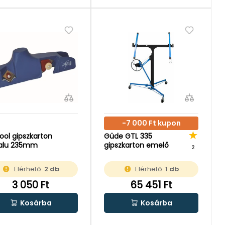
-7 000 Ft kupon
ool gipszkarton
Güde GTL 335
yalu 235mm
gipszkarton emelő
2
Elérhető:
2 db
Elérhető:
1 db
3 050 Ft
65 451 Ft
Kosárba
Kosárba