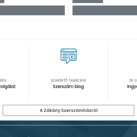
TSÉG
SZAKÉRTŐ TANÁCSOK
30 0
zolgálat
Szerszám blog
Ingy
A Zákány Szerszámházról