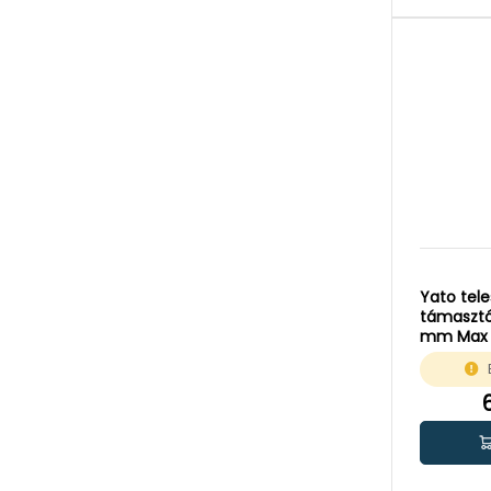
Yato tel
támasztó
mm Max 