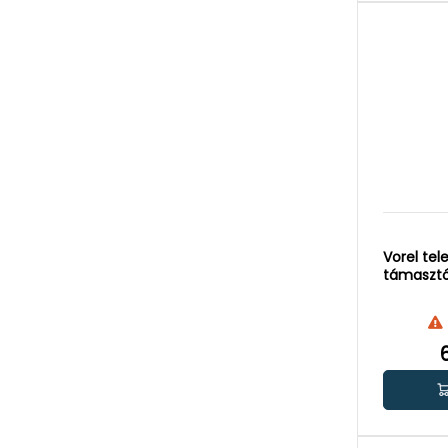
Vorel tel
támasztó