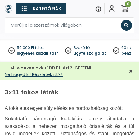
0
KATEGÓRIÁK
Keres
50 000 Ft felett
Szakértő
60 napo
ingyenes kiszállítás*
ügyfélszolgálat
pénzviss
Milwaukee akku 100 Ft-ért? IGEEEEN!
Ne hagyd ki! Részletek itt>>
3x11 fokos létrák
A tökéletes egyensúly elérés és hordozhatóság között
Sokoldalú háromtagú kialakítás, amely áthidalja a
szakadékot a nehezen mozgatható óriáslétrák és a túl
rövid modellek között. Biztonságos és stabil megoldás