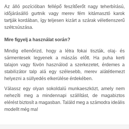
Az álló pozícióban fellépő feszítőerőt nagy teherbírású,
időjárásálló gurtnik vagy merev fém kitámasztó karok
tartják kordában, így teljesen kizárt a szárak véletlenszerű
szétcsúszása.
Mire figyelj a használat során?
Mindig ellenőrizd, hogy a létra fokai tiszták, olaj- és
sármentesek legyenek a mászás előtt. Ha puha kerti
talajon vagy füvön használod a szerkezetet, érdemes a
stabilizátor talp alá egy szélesebb, merev alátétlemezt
helyezni a süllyedés elkerülése érdekében.
Válassz egy olyan sokoldalú munkaeszközt, amely nem
nehezíti meg a mindennapi szállítást, de magabiztos
elérést biztosít a magasban. Találd meg a számodra ideális
modellt még ma!