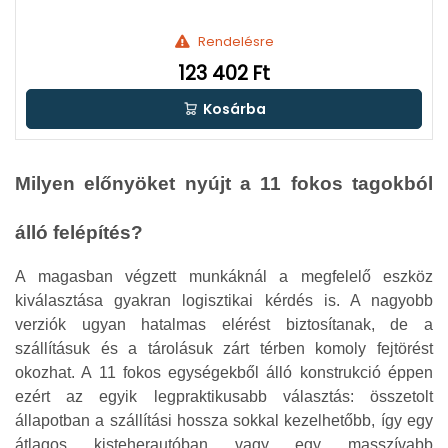
Rendelésre
123 402 Ft
Kosárba
Milyen előnyöket nyújt a 11 fokos tagokból
álló felépítés?
A magasban végzett munkáknál a megfelelő eszköz
kiválasztása gyakran logisztikai kérdés is. A nagyobb
verziók ugyan hatalmas elérést biztosítanak, de a
szállításuk és a tárolásuk zárt térben komoly fejtörést
okozhat. A 11 fokos egységekből álló konstrukció éppen
ezért az egyik legpraktikusabb választás: összetolt
állapotban a szállítási hossza sokkal kezelhetőbb, így egy
átlagos kisteherautóban vagy egy masszívabb