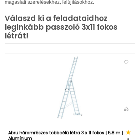
magaslati szerelésekhez, felújításokhoz.
Válaszd ki a feladataidhoz
leginkább passzoló 3x11 fokos
létrát!
Abru háromrészes többcélú létra 3 x 11 fokos | 6,8 m |
Alumínium
5