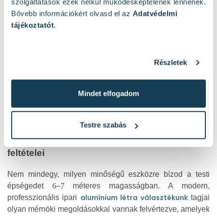
szolgáltatások ezek nélkül működésképtelenek lennének.
magasság érhető el anélkül, hogy a stabilitás csorbát
Bővebb információkért olvasd el az
Adatvédelmi
szenvedne.
tájékoztatót
.
2. Teljesen kitolt támasztó állás
Ha a maximális munkamagasság elérése a cél, a tagok
Részletek
egymás után csúsztatásával egy hosszú, merev
szerkezetet kapsz. Ez ideális homlokzati szigetelésekhez,
ereszcsatorna-tisztításhoz vagy magasabb tetőszerkezetek
Mindet elfogadom
eléréséhez.
Testre szabás
A biztonságos magaslati munka technikai
feltételei
Nem mindegy, milyen minőségű eszközre bízod a testi
épségedet
6
–
7
méteres magasságban.
A modern,
alumínium létra választékunk
professzionális ipari
tagjai
olyan mérnöki megoldásokkal vannak felvértezve, amelyek