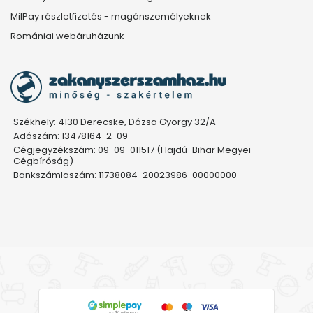
MilPay részletfizetés - magánszemélyeknek
Romániai webáruházunk
Székhely: 4130 Derecske, Dózsa György 32/A
Adószám: 13478164-2-09
Cégjegyzékszám: 09-09-011517 (Hajdú-Bihar Megyei
Cégbíróság)
Bankszámlaszám: 11738084-20023986-00000000