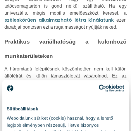
tetőcsomagtartón is gond nélkül szállítható. Ha egy
univerzális, mégis mobilis emelőeszközt keresel, a
széleskörűen alkalmazható létra kínálatunk
ezen
darabjai pontosan ezt a rugalmasságot nyújtják neked.
Praktikus variálhatóság a különböző
munkaterületeken
A háromtagú felépítésnek köszönhetően nem kell külön
állólétrát és külön támasztólétrát vásárolnod. Ez az
egyetlen szerkezet képes alkalmazkodni a legkülönbözőbb
belső és külső helyszíni adottságokhoz.
1. Szabadon álló pozíció (A-alak)
Sütibeállítások
Nyílt terepen, csarnokok közepén vagy kertekben, ahol
Weboldalunk sütiket (cookie) használ, hogy a lehető
nincs függőleges támaszték, kétágú létraként funkcionál. A
legjobb élményben részesülj, illetve bizonyos
harmadik szekció felülre történő kitolásával extra