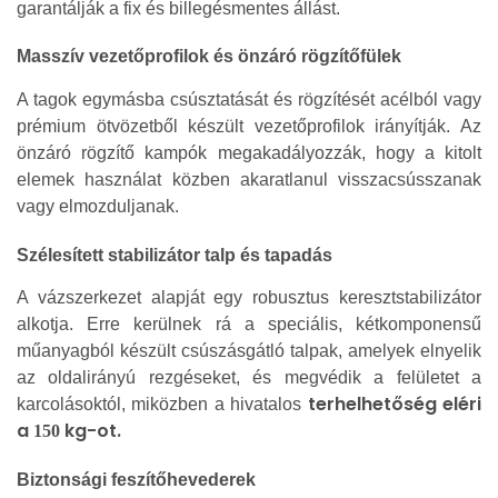
garantálják a fix és billegésmentes állást.
Masszív vezetőprofilok és önzáró rögzítőfülek
A tagok egymásba csúsztatását és rögzítését acélból vagy
prémium ötvözetből készült vezetőprofilok irányítják. Az
önzáró rögzítő kampók megakadályozzák, hogy a kitolt
elemek használat közben akaratlanul visszacsússzanak
vagy elmozduljanak.
Szélesített stabilizátor talp és tapadás
A vázszerkezet alapját egy robusztus keresztstabilizátor
alkotja. Erre kerülnek rá a speciális, kétkomponensű
műanyagból készült csúszásgátló talpak, amelyek elnyelik
az oldalirányú rezgéseket, és megvédik a felületet a
terhelhetőség eléri
karcolásoktól, miközben a hivatalos
a
kg
-ot.
150
Biztonsági feszítőhevederek