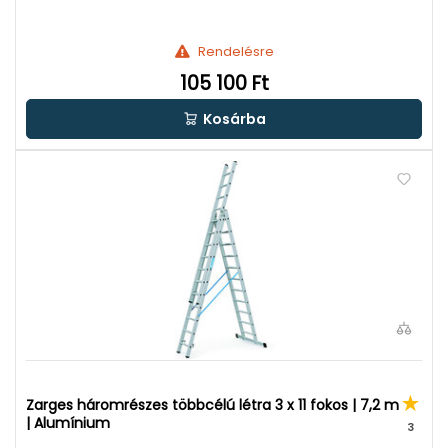
Rendelésre
105 100 Ft
Kosárba
Zarges háromrészes többcélú létra 3 x 11 fokos | 7,2 m
| Alumínium
3