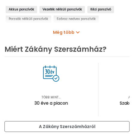
Akkus porszívók
Vezeték nélküli porszívók
Kézi porszívó
Porzsák nélküli porszívók
Száraz nedves porszívók
Karcher vizes porszívók
Makita álló porszívók
Még több
Karcher álló porszívók
Elektromos porszívók
Karcher porszívók
Miért Zákány Szerszámház?
Karcher magasnyomású mosó
Kézi gőztisztítók
Porszívó tartozékok
Redős szűrők
Porszűrők, előszűrők
Porszívó gégecsövek
Porszívó szívócsövek
Porszívó fejek
Porszívó csatlakozók
Makita porszívók
TÖBB MINT...
AZ
30 éve a piacon
Szakér
A Zákány Szerszámházról