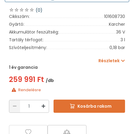
(0)
Cikkszám:
101608730
Gyártó:
Karcher
Akkumulátor feszültség:
36 V
Tartály térfogat:
3 l
Szívóteljesítmény:
0,18 bar
Részletek
1 év garancia
259 991 Ft
/db
Rendelésre
Kosárba rakom