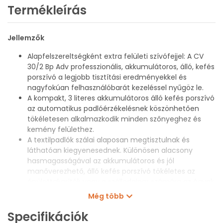
Termékleírás
Jellemzők
Alapfelszereltségként extra felületi szívófejjel: A CV
30/2 Bp Adv professzionális, akkumulátoros, álló, kefés
porszívó a legjobb tisztítási eredményekkel és
nagyfokúan felhasználóbarát kezeléssel nyűgöz le.
A kompakt, 3 literes akkumulátoros álló kefés porszívó
az automatikus padlóérzékelésnek köszönhetően
tökéletesen alkalmazkodik minden szőnyeghez és
kemény felülethez.
A textilpadlók szálai alaposan megtisztulnak és
láthatóan kiegyenesednek. Különösen alacsony
hasmagasságával az akkumulátoros és jól
manőverezhető, álló kefés porszívó tökéletes az
épülettakarítók vagy a szállodaipar számára az ágyak
és egyéb berendezési tárgyak alatti takarításhoz.
Még több
Szintén praktikus: a gyors és higiénikus hengerkefe -
öntisztító funkció, amely kényelmesen,
Specifikációk