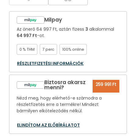
Milpay
Az önerő
64 997 Ft
, aztán fizess
3
alkalommal
64 997 Ft
-ot.
0 % THM
7 perc
100% online
RÉSZLETFIZETÉSI INFORMÁCIÓK
Biztosra akarsz
259 991 Ft
menni?
Nézd meg, hogy elérhető-e számodra a
részletfizetés erre a termékre! Mindezt
bármilyen elköteleződés nélkül.
ELINDÍTOM AZ ELŐBÍRÁLATOT