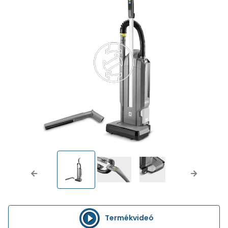
Previous
Next
Termékvideó