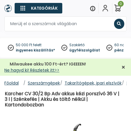
0
KATEGÓRIÁK
Keres
50 000 Ft felett
Szakértő
60 napo
ingyenes kiszállítás*
ügyfélszolgálat
pénzviss
Milwaukee akku 100 Ft-ért? IGEEEEN!
Ne hagyd ki! Részletek itt>>
Főoldal
Szerszámgépek
Takarítógépek, ipari elszívók
Po
Karcher CV 30/2 Bp Adv akkus kézi porszívó 36 V |
3 l | Szénkefés | Akku és töltő nélkül |
Kartondobozban