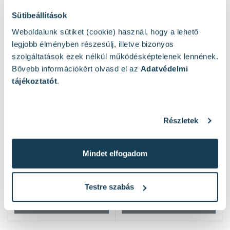
(min): 44 / 68
Tápegység az akkumulátortöltőhöz (V/Hz): 100 - 240
Sütibeállítások
/ 50 - 60
Weboldalunk sütiket (cookie) használ, hogy a lehető
Szín: antracit
legjobb élményben részesülj, illetve bizonyos
Súly kiegészítők nélkül (kg): 6,5
szolgáltatások ezek nélkül működésképtelenek lennének.
Csomagolási súly (kg): 9,4
Méretek (h×sz×m) (mm): 260 x 310 x 1150
Bővebb információkért olvasd el az
Adatvédelmi
tájékoztatót
.
Kapcsolódó cikkek
Részletek
Mikor jó választás az akkumulátoros
porszívó a mindennapokban?
Mindet elfogadom
2026. jan. 16.
Kábelmentes szabadság vagy vezetékes
Testre szabás
kötöttség?
Tovább olvasom