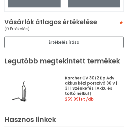
Vásárlók átlagos értékelése
(0 Értékelés)
Értékelés írása
Legutóbb megtekintett termékek
Karcher CV 30/2 Bp Adv
akkus kézi porszívó 36 V |
3 l | Szénkefés | Akku és
töltő nélkül |
Kartondobozban
259 991 Ft
/db
Hasznos linkek