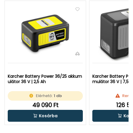
Karcher Battery Power 36/25 akkum
Karcher Battery Po
ulátor 36 V | 2,5 Ah
mulátor 36 V | 7,5 
Elérhető:
1 db
Rend
49 090 Ft
126 59
Kosárba
Kos