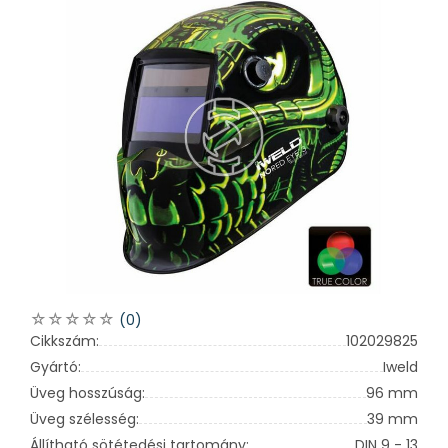
(0)
Cikkszám:
102029825
Gyártó:
Iweld
Üveg hosszúság:
96 mm
Üveg szélesség:
39 mm
Állítható sötétedési tartomány:
DIN 9 - 13