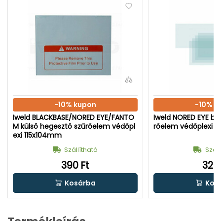
-10% kupon
-10% k
Iweld BLACKBASE/NORED EYE/FANTO
Iweld NORED EYE be
M külső hegesztő szűrőelem védőpl
rőelem védőplexi 
exi 115x104mm
Szállítható
Száll
390 Ft
320 
Kosárba
Kos