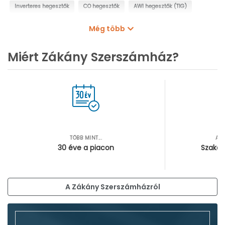
Inverteres hegesztők
CO hegesztők
AWI hegesztők (TIG)
Plazmavágók
Ponthegesztők
Varrattisztító gépek
Még több
Lánghegesztők, lángvágók
Miért Zákány Szerszámház?
TÖBB MINT...
AZ
30 éve a piacon
Szakér
A Zákány Szerszámházról