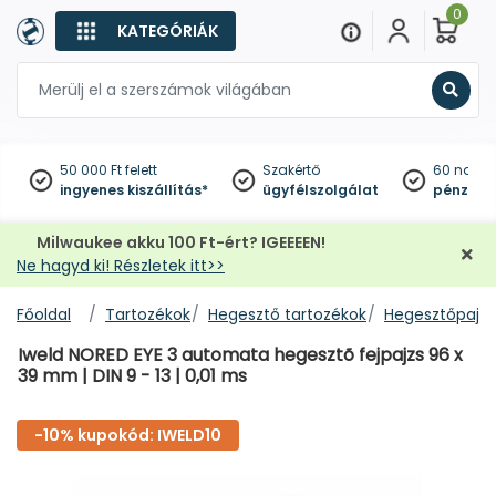
0
KATEGÓRIÁK
Keres
50 000 Ft felett
Szakértő
60 napo
ingyenes kiszállítás*
ügyfélszolgálat
pénzviss
Milwaukee akku 100 Ft-ért? IGEEEEN!
Ne hagyd ki! Részletek itt>>
Főoldal
Tartozékok
Hegesztő tartozékok
Hegesztőpajzs
Iweld NORED EYE 3 automata hegesztõ fejpajzs 96 x
39 mm | DIN 9 - 13 | 0,01 ms
-10% kupokód: IWELD10