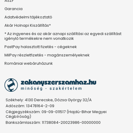
ÁSZF
Garancia
Adatvédelmi tájékoztató
Akár Holnapi Kiszállítás*
* Az ingyenes és az akár aznapi szállítási az egyedi szállítást
igénylő termékekre nem vonatkozik
PastPay halasztott fizetés - cégeknek
MilPay részletfizetés - magánszemélyeknek
Romániai webáruházunk
Székhely: 4130 Derecske, Dózsa György 32/A
Adószám: 13478164-2-09
Cégjegyzékszám: 09-09-011517 (Hajdú-Bihar Megyei
Cégbíróság)
Bankszámlaszám: 11738084-20023986-00000000