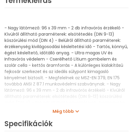
Termékleírás
- Nagy látómező: 96 x 39 mm - 2 db infravörös érzékelő -
Kívülről állítható paraméterek: elsötétedés (DIN 9-13)
köszörülési mód (DIN 4) - Belülről állítható paraméterek:
érzékenység kivilágosodási késleltetési idő - Tartós, könnyű,
égést késleltető, időtálló anyag. - Ultra magas UV és
Infravörös védelem - Cserélhető Lítium gombelem és
szolár cella - kettős áramforrás - A különleges kialakítású
fejkosár szerkezet és az ideális súlypont kimagasló
kényelmet biztosít. - Megfelelnek az MSZ-EN 379, EN 175
továbbá ANSI Z 87.1 munkavédelmi szabványnak. - Nagy
látómező: 96 x 39 mm - 2 db infravörös érzékelő - Kívülről
állítható paraméterek: elsötétedés (DIN 9-13) köszörülési
mód (DIN 4) - Belülről állítható paraméterek: érzékenység
kivilágosodási késleltetési idő - Tartós, könnyű, égést
Még több
késleltető, időtálló anyag. - Ultra magas UV és Infravörös
védelem - Cserélhető Lítium gombelem és szolár cella -
Specifikációk
kettős áramforrás - A különleges kialakítású fejkosár