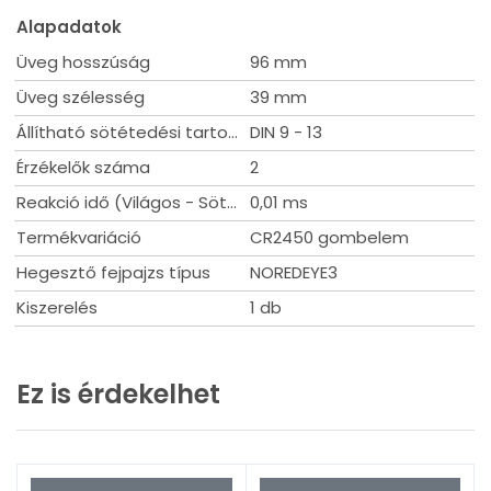
szerkezet és az ideális súlypont kimagasló kényelmet
biztosít. - Megfelelnek az MSZ-EN 379, EN 175 továbbá ANSI Z
Alapadatok
87.1 munkavédelmi szabványnak.
Üveg hosszúság
96 mm
Üveg szélesség
39 mm
Állítható sötétedési tartomány
DIN 9 - 13
Érzékelők száma
2
Reakció idő (Világos - Sötét)
0,01 ms
Termékvariáció
CR2450 gombelem
Hegesztő fejpajzs típus
NOREDEYE3
Kiszerelés
1 db
Ez is érdekelhet