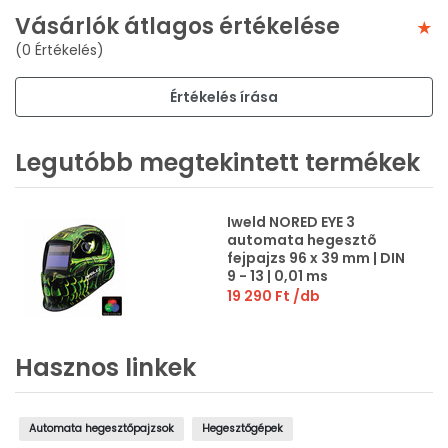
Vásárlók átlagos értékelése
(0 Értékelés)
Értékelés írása
Legutóbb megtekintett termékek
Iweld NORED EYE 3
automata hegesztõ
fejpajzs 96 x 39 mm | DIN
9 - 13 | 0,01 ms
19 290 Ft
/db
Hasznos linkek
Automata hegesztőpajzsok
Hegesztőgépek