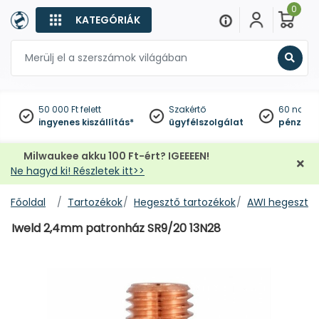
0
KATEGÓRIÁK
Keres
50 000 Ft felett
Szakértő
60 napo
ingyenes kiszállítás*
ügyfélszolgálat
pénzviss
Milwaukee akku 100 Ft-ért? IGEEEEN!
Ne hagyd ki! Részletek itt>>
Főoldal
Tartozékok
Hegesztő tartozékok
AWI hegesztő 
Iweld 2,4mm patronház SR9/20 13N28