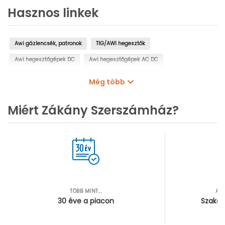
Hasznos linkek
Awi gázlencsék, patronok
TIG/AWI hegesztők
Awi hegesztőgépek DC
Awi hegesztőgépek AC DC
Hegesztőgépek
Még több
Miért Zákány Szerszámház?
TÖBB MINT...
AZ
30 éve a piacon
Szakér