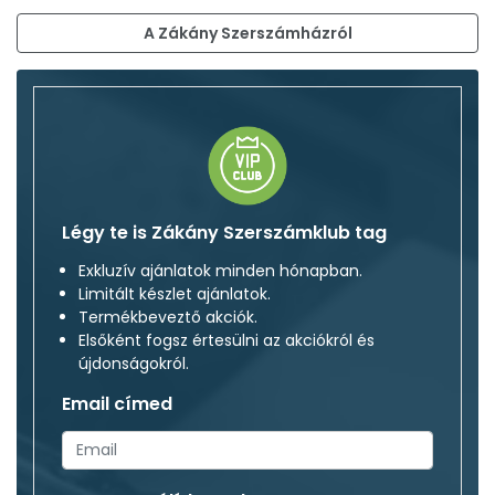
A Zákány Szerszámházról
Légy te is Zákány Szerszámklub tag
Exkluzív ajánlatok minden hónapban.
Limitált készlet ajánlatok.
Termékbeveztő akciók.
Elsőként fogsz értesülni az akciókról és
újdonságokról.
Email címed