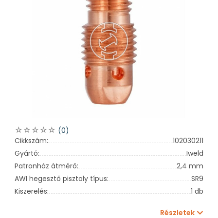
(0)
Cikkszám:
102030211
Gyártó:
Iweld
Patronház átmérő:
2,4 mm
AWI hegesztő pisztoly típus:
SR9
Kiszerelés:
1 db
Részletek