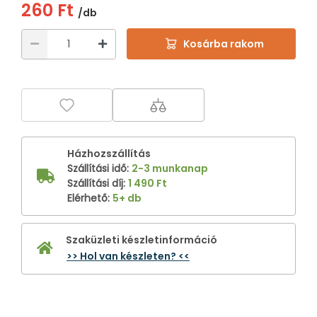
260 Ft
/db
Kosárba rakom
Házhozszállítás
Szállítási idő
:
2-3 munkanap
Szállítási díj
:
1 490 Ft
Elérhető
:
5+ db
Szaküzleti készletinformáció
>> Hol van készleten? <<