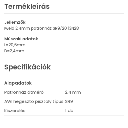
Termékleírás
Jellemzők
Iweld 2,4mm patronház SR9/20 13N28
Műszaki adatok
L=20,6mm
D=2,4mm
Specifikációk
Alapadatok
Patronház átmérő
2,4 mm
AWI hegesztő pisztoly típus
SR9
Kiszerelés
1 db