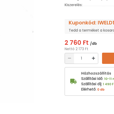
Kiszerelés:
Kuponkód: IWELD
Tedd a terméket a kosar
2 760 Ft
/db
Nettó 2 173 Ft
Házhozszállítás
Szállítási idő
:
10-11
Szállítási díj
:
1 490 F
Elérhető
:
0 db