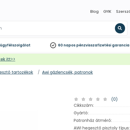
Blog
GYIK
Szersz
Kere
ügyfélszolgálat
60 napos
pénzvisszafizetési garancia
ek itt>>
esztő tartozékok
Awi gázlencsék, patronok
(0)
Cikkszám:
Gyártó:
Patronház átmérő:
AWI hegesztő pisztoly típus: