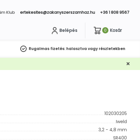
ám Klub
ertekesites@zakanyszerszamhaz.hu
+36 1 808 9567
Belépés
Kosár
0
sés
Rugalmas fizetés:
halasztva vagy részletekben
102030205
Iweld
3,2 - 4,8 mm
SR400