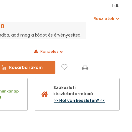
1 db
Részletek
10
adba, add meg a kódot és érvényesítsd.
Rendelésre
Kosárba rakom
Szaküzleti
 munkanap
készletinformáció
t
>> Hol van készleten? <<