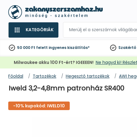
KATEGÓRIÁK
50 000 Ft felett
ingyenes kiszállítás*
Szakértő
Milwaukee akku 100 Ft-ért? IGEEEEN!
Ne hagyd ki! Részlet
Főoldal
Tartozékok
Hegesztő tartozékok
AWI heg
Iweld 3,2-4,8mm patronház SR400
-10% kupokód: IWELD10