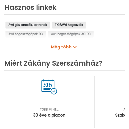
Hasznos linkek
Awi gázlencsék, patronok
TIG/AWI hegesztők
Awi hegesztőgépek DC
Awi hegesztőgépek AC DC
Hegesztőgépek
Még több
Miért Zákány Szerszámház?
TÖBB MINT...
AZ
30 éve a piacon
Szakér