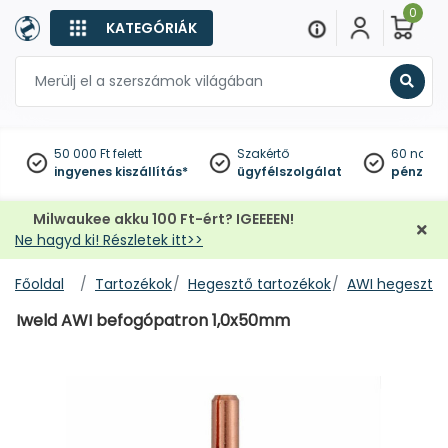
0
KATEGÓRIÁK
Keres
50 000 Ft felett
Szakértő
60 napo
ingyenes kiszállítás*
ügyfélszolgálat
pénzviss
Milwaukee akku 100 Ft-ért? IGEEEEN!
Ne hagyd ki! Részletek itt>>
Főoldal
Tartozékok
Hegesztő tartozékok
AWI hegesztő 
Iweld AWI befogópatron 1,0x50mm