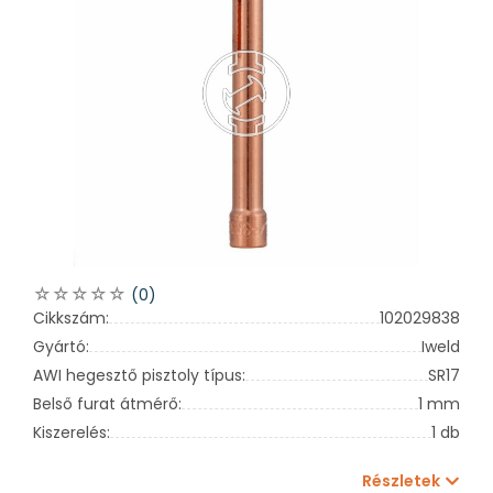
(0)
Cikkszám:
102029838
Gyártó:
Iweld
AWI hegesztő pisztoly típus:
SR17
Belső furat átmérő:
1 mm
Kiszerelés:
1 db
Részletek