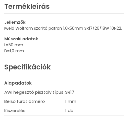
Termékleírás
Jellemzők
Iweld Wolfram szorító patron 1,0x50mm SR17/26/18W 10N22.
Műszaki adatok
L=50 mm
D=1,0 mm
Specifikációk
Alapadatok
AWI hegesztő pisztoly típus
SR17
Belső furat átmérő
1 mm
Kiszerelés
1 db