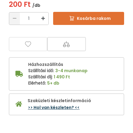
200 Ft
/db
Kosárba rakom
Házhozszállítás
Szállítási idő
:
3-4 munkanap
Szállítási díj
:
1 490 Ft
Elérhető
:
5+ db
Szaküzleti készletinformáció
>> Hol van készleten? <<