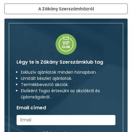
A Zákány Szerszámházról
Légy te is Zákány Szerszámklub tag
Exkluzív ajánlatok minden hónapban.
Limitált készlet ajánlatok.
Termékbeveztő akciók.
Elsőként fogsz értesülni az akciókról és
újdonságokról.
Email címed