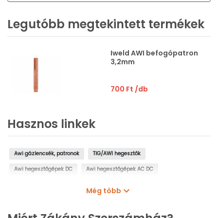
Legutóbb megtekintett termékek
Iweld AWI befogópatron
3,2mm
700 Ft
/db
Hasznos linkek
Awi gázlencsék, patronok
TIG/AWI hegesztők
Awi hegesztőgépek DC
Awi hegesztőgépek AC DC
Hegesztőgépek
Még több