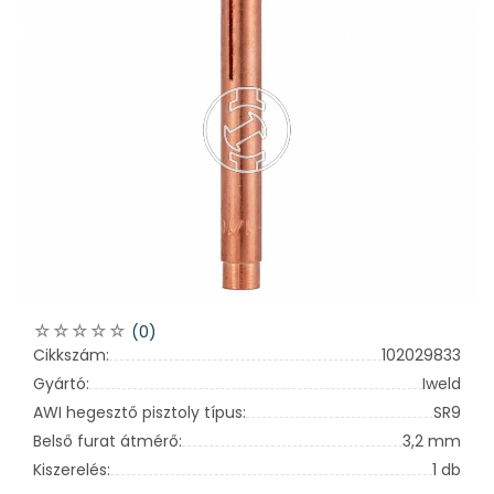
(0)
Cikkszám:
102029833
Gyártó:
Iweld
AWI hegesztő pisztoly típus:
SR9
Belső furat átmérő:
3,2 mm
Kiszerelés:
1 db