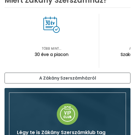
Miért Zákány Szerszámház?
TÖBB MINT...
AZ
30 éve a piacon
Szakér
A Zákány Szerszámházról
Légy te is Zákány Szerszámklub tag