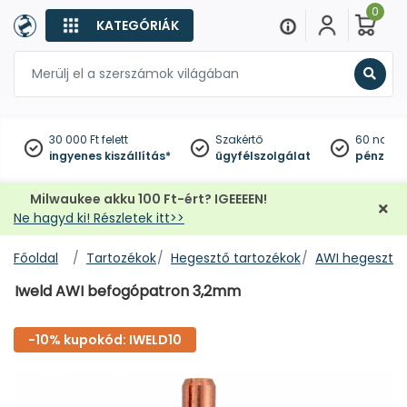
0
KATEGÓRIÁK
Keres
30 000 Ft felett
Szakértő
60 napo
ingyenes kiszállítás*
ügyfélszolgálat
pénzviss
Milwaukee akku 100 Ft-ért? IGEEEEN!
Ne hagyd ki! Részletek itt>>
Főoldal
Tartozékok
Hegesztő tartozékok
AWI hegesztő 
Iweld AWI befogópatron 3,2mm
-10% kupokód: IWELD10