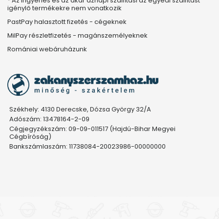
* Az ingyenes és az akár aznapi szállítási az egyedi szállítást
igénylő termékekre nem vonatkozik
PastPay halasztott fizetés - cégeknek
MilPay részletfizetés - magánszemélyeknek
Romániai webáruházunk
Székhely: 4130 Derecske, Dózsa György 32/A
Adószám: 13478164-2-09
Cégjegyzékszám: 09-09-011517 (Hajdú-Bihar Megyei
Cégbíróság)
Bankszámlaszám: 11738084-20023986-00000000