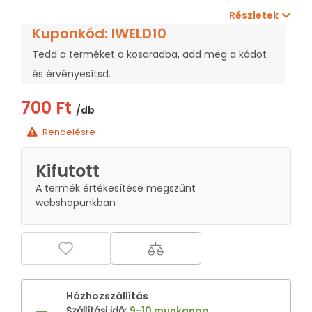
Részletek
Kuponkód: IWELD10
Tedd a terméket a kosaradba, add meg a kódot
és érvényesítsd.
700 Ft
/db
Rendelésre
Kifutott
A termék értékesítése megszűnt
webshopunkban
Házhozszállítás
Szállítási idő
:
9-10 munkanap