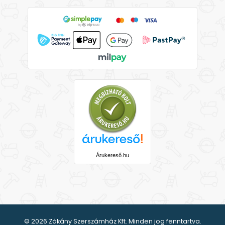
Árukereső.hu
© 2026 Zákány Szerszámház Kft. Minden jog fenntartva.