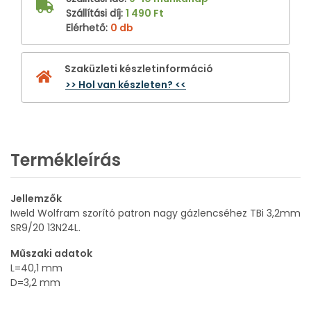
Szállítási díj
:
1 490 Ft
Elérhető
:
0 db
Szaküzleti készletinformáció
>> Hol van készleten? <<
Termékleírás
Jellemzők
Iweld Wolfram szorító patron nagy gázlencséhez TBi 3,2mm
SR9/20 13N24L.
Műszaki adatok
L=40,1 mm
D=3,2 mm