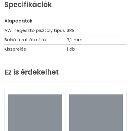
Specifikációk
Alapadatok
AWI hegesztő pisztoly típus
SR9
Belső furat átmérő
3,2 mm
Kiszerelés
1 db
Ez is érdekelhet