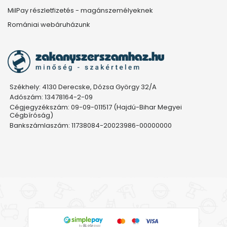
MilPay részletfizetés - magánszemélyeknek
Romániai webáruházunk
Székhely: 4130 Derecske, Dózsa György 32/A
Adószám: 13478164-2-09
Cégjegyzékszám: 09-09-011517 (Hajdú-Bihar Megyei
Cégbíróság)
Bankszámlaszám: 11738084-20023986-00000000