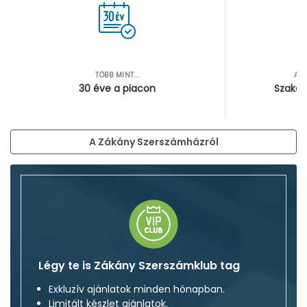
TÖBB MINT...
AZ
30 éve a piacon
Szakér
A Zákány Szerszámházról
Légy te is Zákány Szerszámklub tag
Exkluzív ajánlatok minden hónapban.
Limitált készlet ajánlatok.