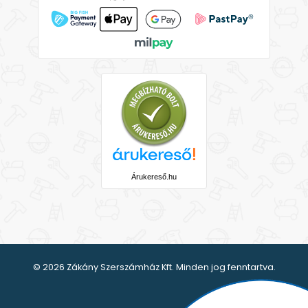
Árukereső.hu
© 2026 Zákány Szerszámház Kft. Minden jog fenntartva.