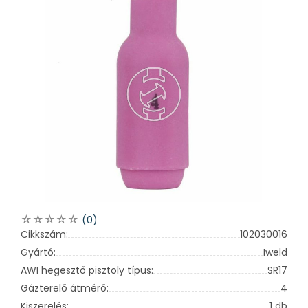
(0)
Cikkszám:
102030016
Gyártó:
Iweld
AWI hegesztő pisztoly típus:
SR17
Gázterelő átmérő:
4
Kiszerelés:
1 db