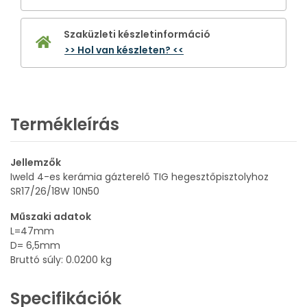
Szaküzleti készletinformáció
>> Hol van készleten? <<
Termékleírás
Jellemzők
Iweld 4-es kerámia gázterelő TIG hegesztőpisztolyhoz
SR17/26/18W 10N50
Műszaki adatok
L=47mm
D= 6,5mm
Bruttó súly: 0.0200 kg
Specifikációk