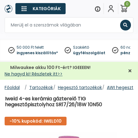
0
KATEGÓRIÁK
Keres
50 000 Ft felett
Szakértő
60 napo
ingyenes kiszállítás*
ügyfélszolgálat
pénzviss
Milwaukee akku 100 Ft-ért? IGEEEEN!
Ne hagyd ki! Részletek itt>>
Főoldal
Tartozékok
Hegesztő tartozékok
AWI hegesztő 
Iweld 4-es kerámia gázterelő TIG
hegesztőpisztolyhoz SR17/26/18W 10N50
-10% kupokód: IWELD10