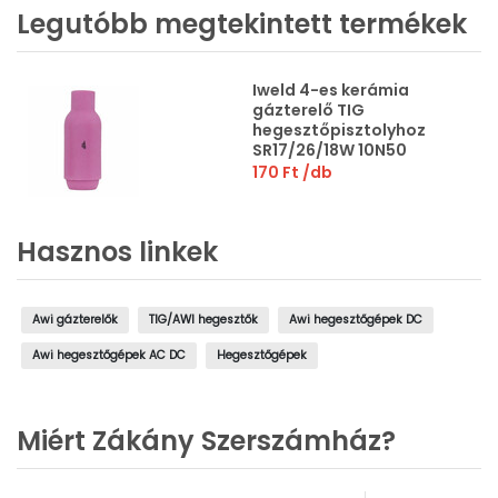
Legutóbb megtekintett termékek
Iweld 4-es kerámia
gázterelő TIG
hegesztőpisztolyhoz
SR17/26/18W 10N50
170 Ft
/db
Hasznos linkek
Awi gázterelők
TIG/AWI hegesztők
Awi hegesztőgépek DC
Awi hegesztőgépek AC DC
Hegesztőgépek
Miért Zákány Szerszámház?