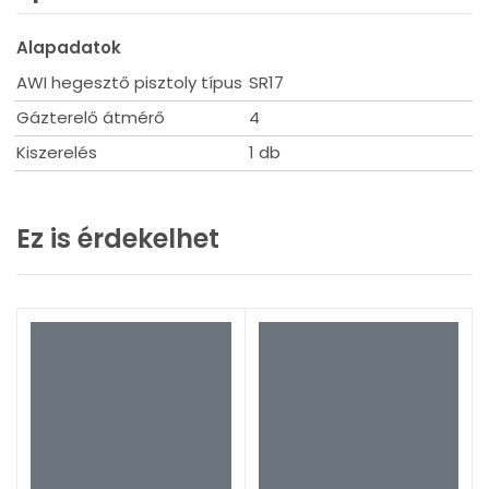
Alapadatok
AWI hegesztő pisztoly típus
SR17
Gázterelő átmérő
4
Kiszerelés
1 db
Ez is érdekelhet