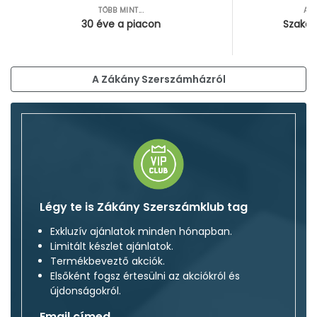
TÖBB MINT...
AZ
30 éve a piacon
Szakér
A Zákány Szerszámházról
Légy te is Zákány Szerszámklub tag
Exkluzív ajánlatok minden hónapban.
Limitált készlet ajánlatok.
Termékbeveztő akciók.
Elsőként fogsz értesülni az akciókról és
újdonságokról.
Email címed