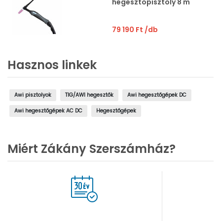
hegesztőpisztoly 8 m
79 190 Ft
/db
Hasznos linkek
Awi pisztolyok
TIG/AWI hegesztők
Awi hegesztőgépek DC
Awi hegesztőgépek AC DC
Hegesztőgépek
Miért Zákány Szerszámház?