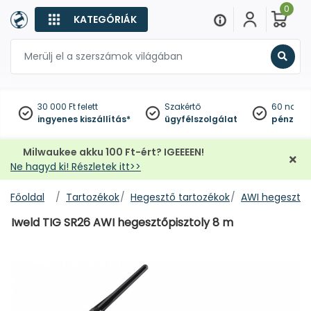
0
KATEGÓRIÁK
Keres
30 000 Ft felett
Szakértő
60 napo
ingyenes kiszállítás*
ügyfélszolgálat
pénzviss
Milwaukee akku 100 Ft-ért? IGEEEEN!
Ne hagyd ki! Részletek itt>>
Főoldal
Tartozékok
Hegesztő tartozékok
AWI hegesztő 
Iweld TIG SR26 AWI hegesztőpisztoly 8 m