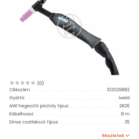
(0)
Cikkszám:
102029882
Gyártó:
Iweld
AWI hegesztő pisztoly típus:
SR26
Kábelhossz:
8 m
Dinse csatlakozó típus:
35
Részletek