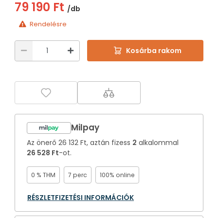
79 190 Ft
/db
Rendelésre
Kosárba rakom
Milpay
Az önerő
26 132 Ft
, aztán fizess
2
alkalommal
26 528 Ft
-ot.
0 % THM
7 perc
100% online
RÉSZLETFIZETÉSI INFORMÁCIÓK