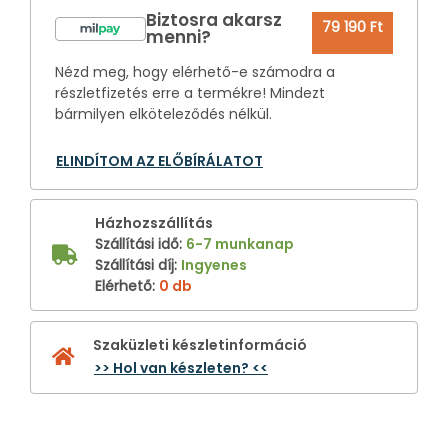
Biztosra akarsz
79 190 Ft
menni?
Nézd meg, hogy elérhető-e számodra a
részletfizetés erre a termékre! Mindezt
bármilyen elköteleződés nélkül.
ELINDÍTOM AZ ELŐBÍRÁLATOT
Házhozszállítás
Szállítási idő
:
6-7 munkanap
Szállítási díj
:
Ingyenes
Elérhető
:
0 db
Szaküzleti készletinformáció
>> Hol van készleten? <<