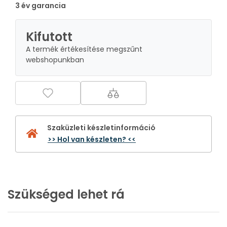
3 év garancia
Kifutott
A termék értékesítése megszűnt
webshopunkban
Szaküzleti készletinformáció
>> Hol van készleten? <<
Szükséged lehet rá