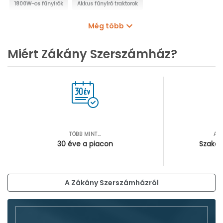
1800W-os fűnyírók
Akkus fűnyíró traktorok
Benzines fűnyíró traktorok
Szegélynyírók
Sövényvágók
Még több
Fűkaszák
Lombfúvók, lombszívók
Miért Zákány Szerszámház?
TÖBB MINT...
AZ
30 éve a piacon
Szakér
A Zákány Szerszámházról