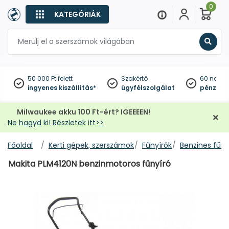
0
KATEGÓRIÁK
Keres
50 000 Ft felett
Szakértő
60 napo
ingyenes kiszállítás*
ügyfélszolgálat
pénzviss
Milwaukee akku 100 Ft-ért? IGEEEEN!
Ne hagyd ki! Részletek itt>>
Főoldal
Kerti gépek, szerszámok
Fűnyírók
Benzines fűny
Makita PLM4120N benzinmotoros fűnyíró