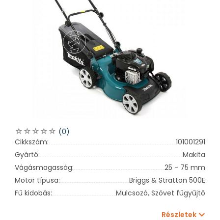
(0)
Cikkszám:
101001291
Gyártó:
Makita
Vágásmagasság:
25 - 75 mm
Motor típusa:
Briggs & Stratton 500E
Fű kidobás:
Mulcsozó,
Szövet fűgyűjtő
Részletek