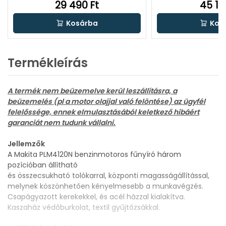
29 490 Ft
45 18
Kosárba
Kos
Termékleírás
A termék nem beüzemelve kerül leszállításra, a
beüzemelés (pl a motor olajjal való felöntése) az ügyfél
felelőssége, ennek elmulasztásából keletkező hibáért
garanciát nem tudunk vállalni.
Jellemzők
A Makita PLM4120N benzinmotoros fűnyíró három
pozícióban állítható
és összecsukható tolókarral, központi magasságállítással,
melynek köszönhetően kényelmesebb a munkavégzés.
Csapágyazott kerekekkel, és acél házzal kialakítva.
Kaszaház védőburkolat, textil gyűjtőzsákkal.