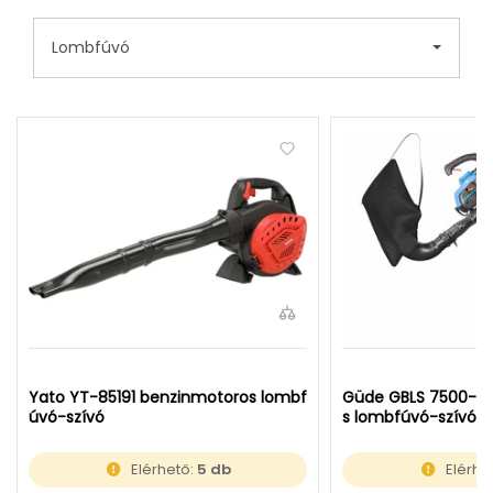
Lombfúvó
Yato YT-85191 benzinmotoros lombf
Güde GBLS 7500-26
úvó-szívó
s lombfúvó-szívó
Elérhető:
5 db
Elérhe