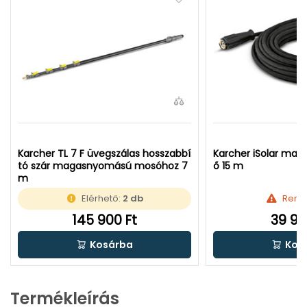
Karcher TL 7 F üvegszálas hosszabbí
Karcher iSolar ma
tó szár magasnyomású mosóhoz 7
ő 15 m
m
Elérhető:
2 db
Rend
145 900 Ft
39 99
Kosárba
Kos
Termékleírás