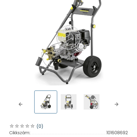
Previous
Next
(0)
Cikkszám:
101608692