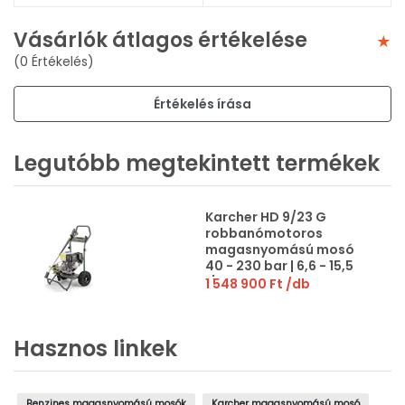
Vásárlók átlagos értékelése
(0 Értékelés)
Értékelés írása
Legutóbb megtekintett termékek
Karcher HD 9/23 G
robbanómotoros
magasnyomású mosó
40 - 230 bar | 6,6 - 15,5
l/perc | 4 ütemű
1 548 900 Ft
/db
Hasznos linkek
Benzines magasnyomású mosók
Karcher magasnyomású mosó