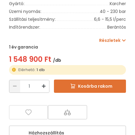
Gyártó:
Karcher
Üzemi nyomás:
40 - 230 bar
Szállítási teljesítmény:
6,6 - 15,5 l/perc
Indítórendszer:
Berántós
Részletek
1 év garancia
1 548 900 Ft
/db
Elérhető:
1 db
Kosárba rakom
Házhozszállítás