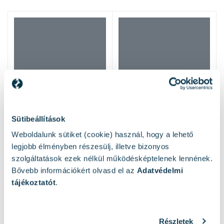
Csomagolási súly (kg): 82,8
Méretek (h× sz× m) (mm): 866 x 722 x 1146
Kapcsolódó cikkek
Top 10 magasnyomású mosó
2026. júl. 3.
Melyiket válaszd, ha nem akarsz mellényúlni?
Sütibeállítások
Weboldalunk sütiket (cookie) használ, hogy a lehető
Tovább olvasom
legjobb élményben részesülj, illetve bizonyos
szolgáltatások ezek nélkül működésképtelenek lennének.
Bővebb információkért olvasd el az
Adatvédelmi
Magasnyomású mosó otthonra – és a
tájékoztatót
.
tisztaság garantált!
2024. ápr. 12.
Mások ezeket nézték
Részletek