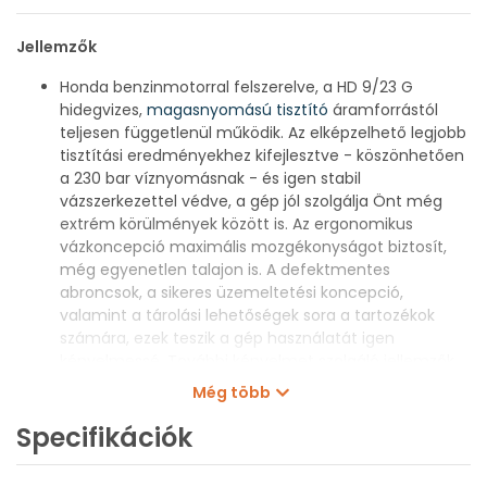
Jellemzők
Honda benzinmotorral felszerelve, a HD 9/23 G
hidegvizes,
magasnyomású tisztító
áramforrástól
teljesen függetlenül működik. Az elképzelhető legjobb
tisztítási eredményekhez kifejlesztve - köszönhetően
a 230 bar víznyomásnak - és igen stabil
vázszerkezettel védve, a gép jól szolgálja Önt még
extrém körülmények között is. Az ergonomikus
vázkoncepció maximális mozgékonyságot biztosít,
még egyenetlen talajon is. A defektmentes
abroncsok, a sikeres üzemeltetési koncepció,
valamint a tárolási lehetőségek sora a tartozékok
számára, ezek teszik a gép használatát igen
kényelmessé. További kényelmet szolgáló jellemzők
az EASY!Force magasnyomású pisztoly, mely a
Még több
magasnyomású szórópisztoly visszahúzó erejét
használja fel a tartóerő nullára csökkentésére a
Specifikációk
felhasználó számára, csakúgy, mint
az EASY!Lock gyorskioldó reteszek, melyek ötször