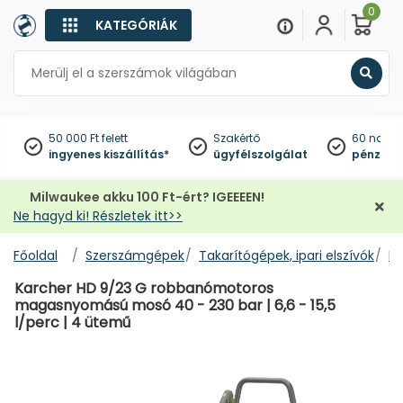
0
KATEGÓRIÁK
Keres
50 000 Ft felett
Szakértő
60 napo
ingyenes kiszállítás*
ügyfélszolgálat
pénzviss
Milwaukee akku 100 Ft-ért? IGEEEEN!
Ne hagyd ki! Részletek itt>>
Főoldal
Szerszámgépek
Takarítógépek, ipari elszívók
M
Karcher HD 9/23 G robbanómotoros
magasnyomású mosó 40 - 230 bar | 6,6 - 15,5
l/perc | 4 ütemű