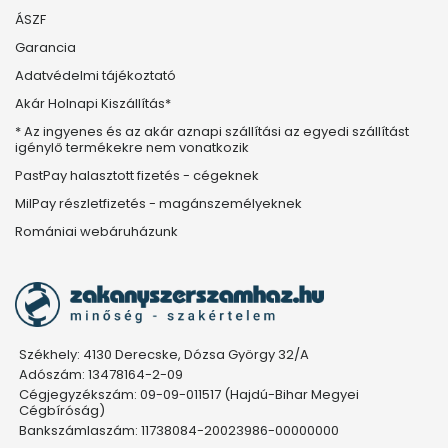
ÁSZF
Garancia
Adatvédelmi tájékoztató
Akár Holnapi Kiszállítás*
* Az ingyenes és az akár aznapi szállítási az egyedi szállítást
igénylő termékekre nem vonatkozik
PastPay halasztott fizetés - cégeknek
MilPay részletfizetés - magánszemélyeknek
Romániai webáruházunk
Székhely: 4130 Derecske, Dózsa György 32/A
Adószám: 13478164-2-09
Cégjegyzékszám: 09-09-011517 (Hajdú-Bihar Megyei
Cégbíróság)
Bankszámlaszám: 11738084-20023986-00000000