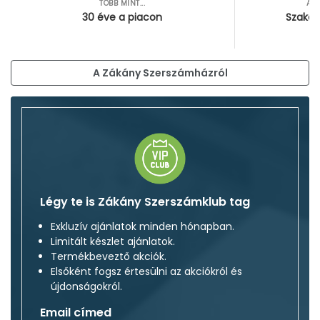
TÖBB MINT...
AZ
30 éve a piacon
Szakér
A Zákány Szerszámházról
Légy te is Zákány Szerszámklub tag
Exkluzív ajánlatok minden hónapban.
Limitált készlet ajánlatok.
Termékbeveztő akciók.
Elsőként fogsz értesülni az akciókról és
újdonságokról.
Email címed