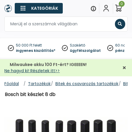
0
KATEGÓRIÁK
Keres
50 000 Ft felett
Szakértő
60 napo
ingyenes kiszállítás*
ügyfélszolgálat
pénzviss
Milwaukee akku 100 Ft-ért? IGEEEEN!
Ne hagyd ki! Részletek itt>>
Főoldal
Tartozékok
Bitek és csavarozás tartozékok
Bit 
Bosch bit készlet 8 db