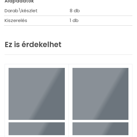
Alapadatok
Darab\készlet
8 db
Kiszerelés
1 db
Ez is érdekelhet