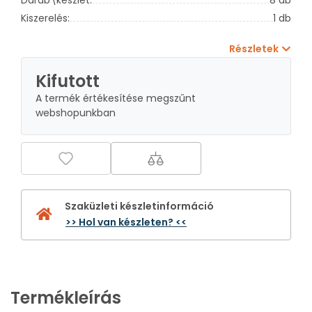
Kiszerelés:
1 db
Részletek
Kifutott
A termék értékesítése megszűnt
webshopunkban
Szaküzleti készletinformáció
>> Hol van készleten? <<
Termékleírás