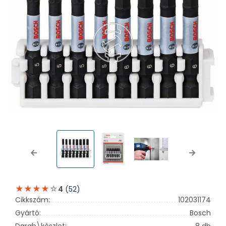
Previous
Next
(52)
4
Cikkszám:
102031174
Gyártó:
Bosch
Darab\készlet:
8 db