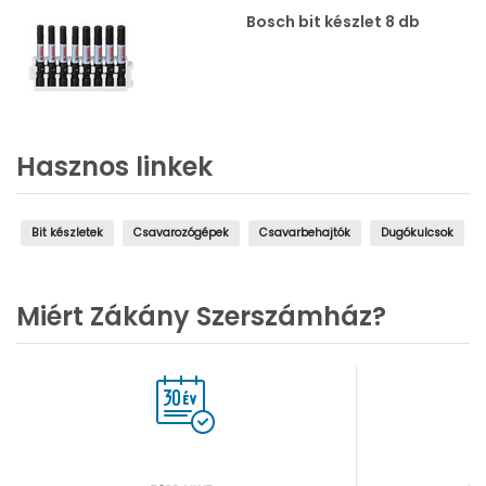
Bosch bit készlet 8 db
Hasznos linkek
Bit készletek
Csavarozógépek
Csavarbehajtók
Dugókulcsok
Miért Zákány Szerszámház?