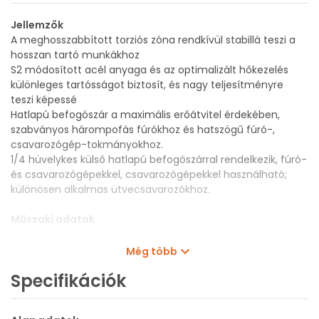
Jellemzők
A meghosszabbított torziós zóna rendkívül stabillá teszi a
hosszan tartó munkákhoz
S2 módosított acél anyaga és az optimalizált hőkezelés
különleges tartósságot biztosít, és nagy teljesítményre
teszi képessé
Hatlapú befogószár a maximális erőátvitel érdekében,
szabványos hárompofás fúrókhoz és hatszögű fúró-,
csavarozógép-tokmányokhoz.
1/4 hüvelykes külső hatlapú befogószárral rendelkezik, fúró-
és csavarozógépekkel, csavarozógépekkel használható;
különösen alkalmas ütvecsavarozókhoz.
Műszaki adatok
Méret: HEX5 (4x) / HEX6 (4x)
Hosszúság: 50 mm
Még több
Darab/készlet: 8 db
Specifikációk