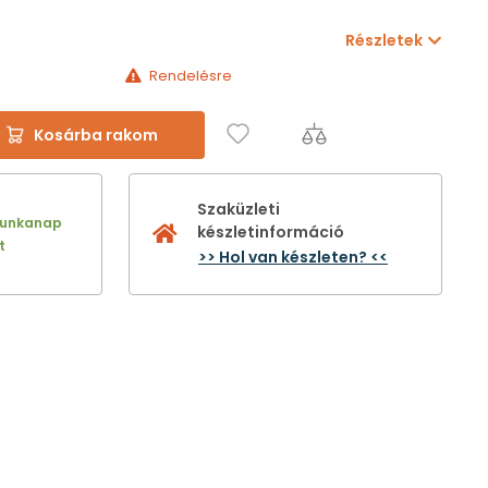
Részletek
Rendelésre
Kosárba rakom
Szaküzleti
munkanap
készletinformáció
t
>> Hol van készleten? <<