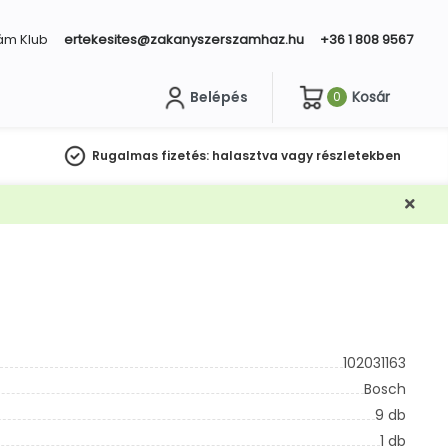
ám Klub
ertekesites@zakanyszerszamhaz.hu
+36 1 808 9567
Belépés
Kosár
0
sés
Rugalmas fizetés:
halasztva vagy részletekben
102031163
Bosch
9 db
1 db