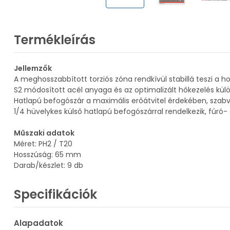
Termékleírás
Jellemzők
A meghosszabbított torziós zóna rendkívül stabillá teszi a 
S2 módosított acél anyaga és az optimalizált hőkezelés külö
Hatlapú befogószár a maximális erőátvitel érdekében, sz
1/4 hüvelykes külső hatlapú befogószárral rendelkezik, fúr
Műszaki adatok
Méret: PH2 / T20
Hosszúság: 65 mm
Darab/készlet: 9 db
Specifikációk
Alapadatok