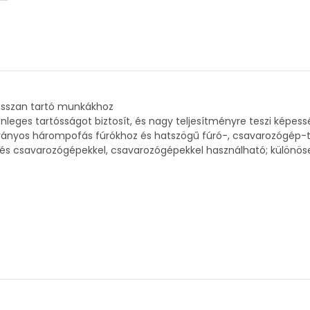
hosszan tartó munkákhoz
nleges tartósságot biztosít, és nagy teljesítményre teszi képess
abványos hárompofás fúrókhoz és hatszögű fúró-, csavarozógép
ó- és csavarozógépekkel, csavarozógépekkel használható; különö