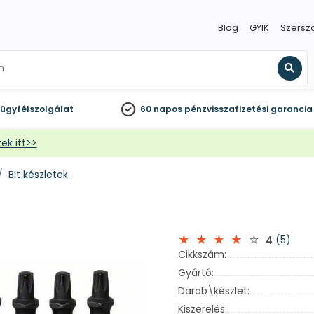
Blog
GYIK
Szersz
Kere
ügyfélszolgálat
60 napos
pénzvisszafizetési garancia
ek itt>>
Bit készletek
(5)
4
Cikkszám:
Gyártó:
Darab\készlet:
Kiszerelés: