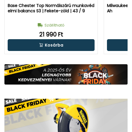
Base Chester Top Normálszárú munkavéd
Milwaukee M
elmi bakancs S3 | Fekete-zöld | 43 / 9
Ah
Szállítható
21 990 Ft
Kosárba