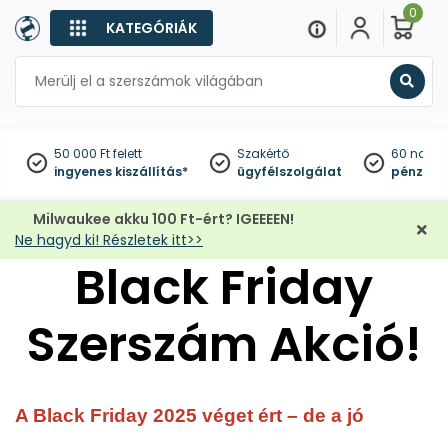
0
KATEGÓRIÁK
Keres
50 000 Ft felett
Szakértő
60 napo
ingyenes kiszállítás*
ügyfélszolgálat
pénzviss
Milwaukee akku 100 Ft-ért? IGEEEEN!
Ne hagyd ki! Részletek itt>>
Black Friday
Szerszám Akció!
A Black Friday 2025 véget ért – de a jó