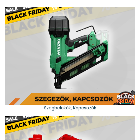
Szegbelökők, Kapcsozók