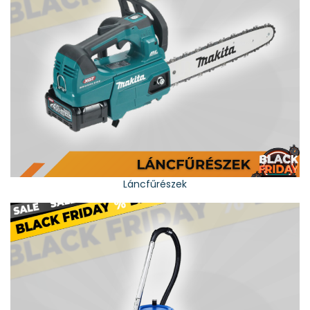
Láncfűrészek