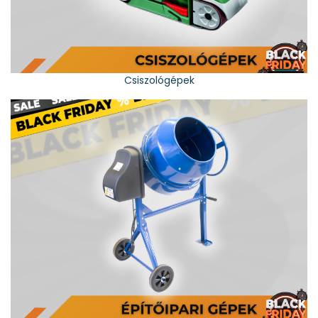
Csiszológépek