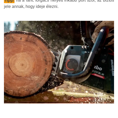
Tipp:
ha a lánc forgács helyett inkább port szór, az biztos
jele annak, hogy ideje élezni.