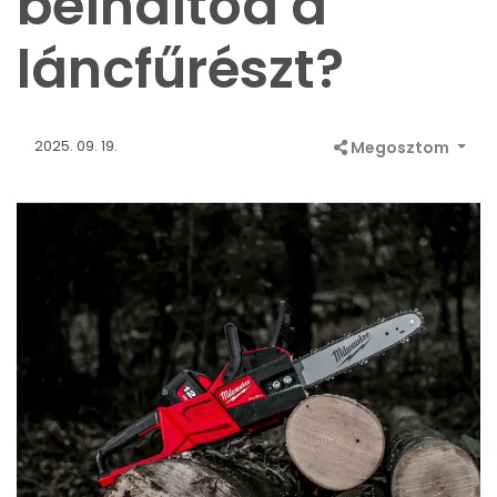
beindítod a
láncfűrészt?
2025. 09. 19.
Megosztom