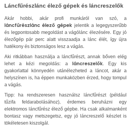
Láncfűrészlánc élező gépek és láncreszelők
Akár hobbi, akár profi munkáról van szó, a
láncfűrészlánc élező gépek
jelentik a legegyszerűbb
és legpontosabb megoldást a vágólánc élezésére. Egy jó
élezőgép pár perc alatt visszaadja a lánc élét, így újra
hatékony és biztonságos lesz a vágás.
Aki ritkábban használja a láncfűrészt, annak bőven elég
láncreszelők
lehet a kézi megoldás: a
. Egy kis
gyakorlattal könnyedén utánélezheted a láncot, akár a
helyszínen is, ha éppen munkaközben érzed, hogy tompul
a vágás.
Tipp: ha rendszeresen használsz láncfűrészt (például
tűzifa feldarabolásához), érdemes beruházni egy
elektromos láncfűrész élező gépbe. Ha csak alkalmanként
bontasz vagy metszegetsz, egy jó láncreszelő készlet is
tökéletesen kiszolgál.