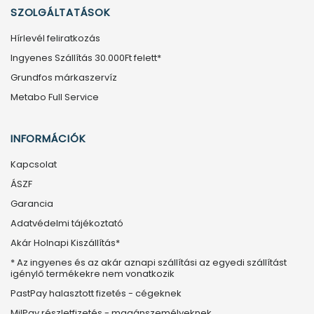
SZOLGÁLTATÁSOK
Hírlevél feliratkozás
Ingyenes Szállítás 30.000Ft felett*
Grundfos márkaszervíz
Metabo Full Service
INFORMÁCIÓK
Kapcsolat
ÁSZF
Garancia
Adatvédelmi tájékoztató
Akár Holnapi Kiszállítás*
* Az ingyenes és az akár aznapi szállítási az egyedi szállítást
igénylő termékekre nem vonatkozik
PastPay halasztott fizetés - cégeknek
MilPay részletfizetés - magánszemélyeknek