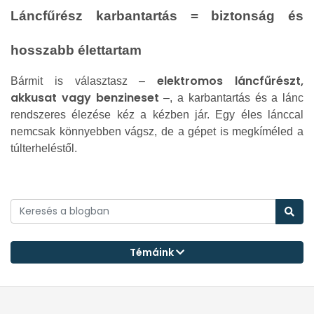
Láncfűrész karbantartás = biztonság és
hosszabb élettartam
elektromos láncfűrészt,
Bármit is választasz –
akkusat vagy benzineset
–, a karbantartás és a lánc
rendszeres élezése kéz a kézben jár. Egy éles lánccal
nemcsak könnyebben vágsz, de a gépet is megkíméled a
túlterheléstől.
Témáink