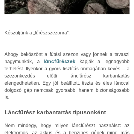
Készüljünk a „fűrészszezonra”.
Ahogy beköszönt a fűtési szezon vagy jönnek a tavaszi
láncfűrészek
nagymunkák, a
kapják a legnagyobb
terhelést. Ilyenkor a gyors tisztítás önmagában kevés – a
szezonkezdés előtti láncfűrész karbantartás
elengedhetetlen. Egy jól beállított, tiszta és éles lánccal
dolgozó gép nemcsak gyorsabb, hanem biztonságosabb
is.
Láncfűrész karbantartás típusonként
Nem mindegy, hogy milyen láncfűrészt használsz: az
elektromos, az akkus és a benzines gépek mind más