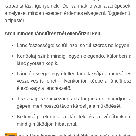
karbantartást igényelnek. De vannak olyan alaplépések,
amelyeket minden esetben érdemes elvégezni, függetlenül
a típustól.
Amit minden láncfűrésznél ellenőrizni kell
Lánc feszessége: se túl laza, se túl szoros ne legyen.
Kenőolaj szint: mindig legyen elegendő, különben a
lánc gyorsan kopik.
Lánc élessége: egy életlen lánc lassítja a munkát és
veszélyes is lehet – ilyenkor jön képbe a láncfűrész
élező vagy a láncreszelő.
Tisztaság: szennyeződés és forgács ne maradjon a
gépen, mert hosszú távon károsítja a működését.
Biztonsági elemek: a láncfék és a védőburkolat
mindig működjön hibátlanul.