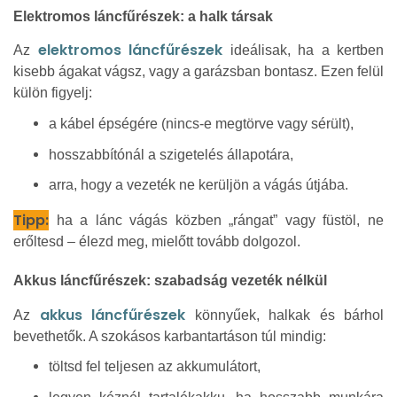
Elektromos láncfűrészek: a halk társak
elektromos láncfűrészek
Az
ideálisak, ha a kertben
kisebb ágakat vágsz, vagy a garázsban bontasz. Ezen felül
külön figyelj:
a kábel épségére (nincs-e megtörve vagy sérült),
hosszabbítónál a szigetelés állapotára,
arra, hogy a vezeték ne kerüljön a vágás útjába.
Tipp:
ha a lánc vágás közben „rángat” vagy füstöl, ne
erőltesd – élezd meg, mielőtt tovább dolgozol.
Akkus láncfűrészek: szabadság vezeték nélkül
akkus láncfűrészek
Az
könnyűek, halkak és bárhol
bevethetők. A szokásos karbantartáson túl mindig:
töltsd fel teljesen az akkumulátort,