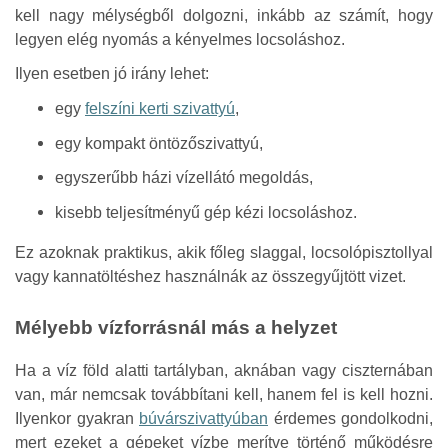
kell nagy mélységből dolgozni, inkább az számít, hogy
legyen elég nyomás a kényelmes locsoláshoz.
Ilyen esetben jó irány lehet:
egy
felszíni kerti szivattyú
,
egy kompakt öntözőszivattyú,
egyszerűbb házi vízellátó megoldás,
kisebb teljesítményű gép kézi locsoláshoz.
Ez azoknak praktikus, akik főleg slaggal, locsolópisztollyal
vagy kannatöltéshez használnák az összegyűjtött vizet.
Mélyebb vízforrásnál más a helyzet
Ha a víz föld alatti tartályban, aknában vagy ciszternában
van, már nemcsak továbbítani kell, hanem fel is kell hozni.
Ilyenkor gyakran
búvárszivattyúban
érdemes gondolkodni,
mert ezeket a gépeket vízbe merítve történő működésre