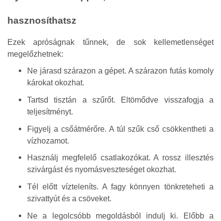
hasznosíthatsz
Ezek apróságnak tűnnek, de sok kellemetlenséget
megelőzhetnek:
Ne járasd szárazon a gépet. A szárazon futás komoly
károkat okozhat.
Tartsd tisztán a szűrőt. Eltömődve visszafogja a
teljesítményt.
Figyelj a csőátmérőre. A túl szűk cső csökkentheti a
vízhozamot.
Használj megfelelő csatlakozókat. A rossz illesztés
szivárgást és nyomásveszteséget okozhat.
Tél előtt vízteleníts. A fagy könnyen tönkreteheti a
szivattyút és a csöveket.
Ne a legolcsóbb megoldásból indulj ki. Előbb a