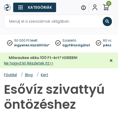
0
KATEGÓRIÁK
Keres
50 000 Ft felett
Szakértő
60 napo
ingyenes kiszállítás*
ügyfélszolgálat
pénzviss
Milwaukee akku 100 Ft-ért? IGEEEEN!
Ne hagyd ki! Részletek itt>>
Főoldal
Blog
Kert
Esővíz szivattyú
öntözéshez