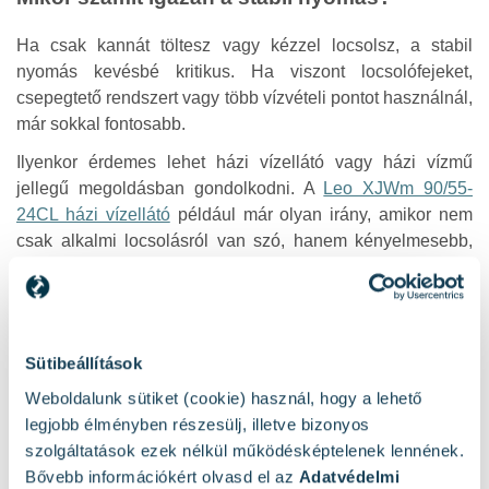
Ha csak kannát töltesz vagy kézzel locsolsz, a stabil
nyomás kevésbé kritikus. Ha viszont locsolófejeket,
csepegtető rendszert vagy több vízvételi pontot használnál,
már sokkal fontosabb.
Ilyenkor érdemes lehet házi vízellátó vagy házi vízmű
jellegű megoldásban gondolkodni. A
Leo XJWm 90/55-
24CL házi vízellátó
például már olyan irány, amikor nem
csak alkalmi locsolásról van szó, hanem kényelmesebb,
tartályos működésre és stabilabb
Tiszta víz vagy szennyezett víz? Ez nem
Sütibeállítások
apróság
Weboldalunk sütiket (cookie) használ, hogy a lehető
Az esővíz elsőre tisztának tűnhet, de a tetőről, ereszből,
legjobb élményben részesülj, illetve bizonyos
tartályból többféle apró szennyeződés kerülhet bele. Lehet
szolgáltatások ezek nélkül működésképtelenek lennének.
benne falevél, homok, por, apró kavics, algás lerakódás
Bővebb információkért olvasd el az
Adatvédelmi