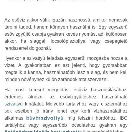
Az esővíz akkor válik igazán hasznossá, amikor nemcsak
tárolni tudod, hanem könnyen használni is. Egy egyszerű
esővízgyűjtő csapja gyakran kevés nyomást ad, különösen
akkor, ha slaggal, locsolópisztollyal vagy csepegtető
rendszerrel dolgoznál.
Ilyenkor a szivattyú feladata egyszerű: mozgásba hozza a
vizet. A gyakorlatban ez azt jelenti, hogy gyorsabban
megtelik a kanna, használhatóbb lesz a slag, és nem kell
minden növényhez külön zarándoklatot szervezni.
Ha most keresel megoldást esővíz hasznosításához,
érdemes átnézni az esővízgyűjtéshez használható
szivattyú
kínálatot. Mélyebb tartályhoz vagy ciszternához
sok esetben jó irány lehet egy kerti vízhasználathoz
búvárszivattyú
alkalmas
, míg felszíni hordóhoz, IBC
tartályhoz vagy egyszerűbb locsoláshoz gyakran egy