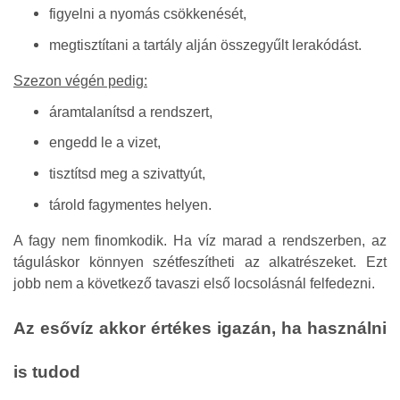
figyelni a nyomás csökkenését,
megtisztítani a tartály alján összegyűlt lerakódást.
Szezon végén pedig:
áramtalanítsd a rendszert,
engedd le a vizet,
tisztítsd meg a szivattyút,
tárold fagymentes helyen.
A fagy nem finomkodik. Ha víz marad a rendszerben, az
táguláskor könnyen szétfeszítheti az alkatrészeket. Ezt
jobb nem a következő tavaszi első locsolásnál felfedezni.
Az esővíz akkor értékes igazán, ha használni
is tudod