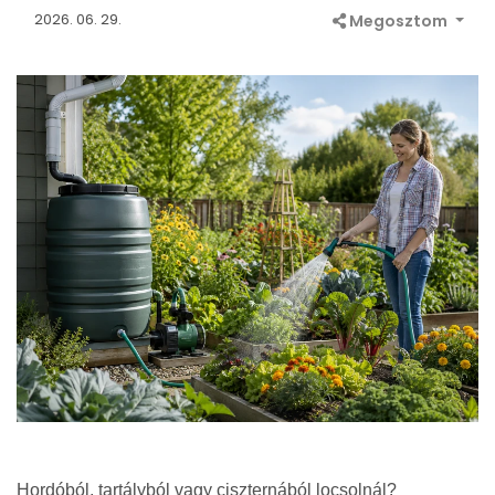
2026. 06. 29.
Megosztom
Hordóból, tartályból vagy ciszternából locsolnál?