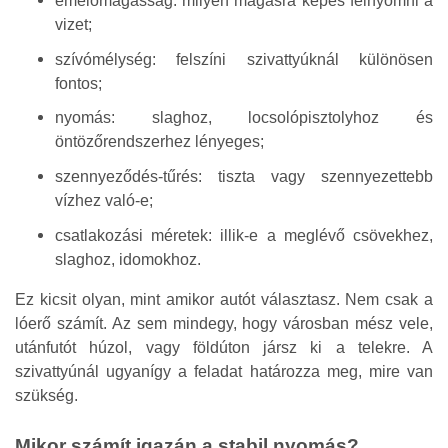
emelőmagasság: milyen magasra képes felnyomni a
vizet;
szívómélység: felszíni szivattyúknál különösen
fontos;
nyomás: slaghoz, locsolópisztolyhoz és
öntözőrendszerhez lényeges;
szennyeződés-tűrés: tiszta vagy szennyezettebb
vízhez való-e;
csatlakozási méretek: illik-e a meglévő csövekhez,
slaghoz, idomokhoz.
Ez kicsit olyan, mint amikor autót választasz. Nem csak a
lóerő számít. Az sem mindegy, hogy városban mész vele,
utánfutót húzol, vagy földúton jársz ki a telekre. A
szivattyúnál ugyanígy a feladat határozza meg, mire van
szükség.
Mikor számít igazán a stabil nyomás?