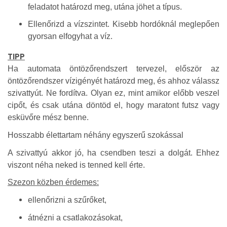
feladatot határozd meg, utána jöhet a típus.
Ellenőrizd a vízszintet. Kisebb hordóknál meglepően
gyorsan elfogyhat a víz.
TIPP
Ha automata öntözőrendszert tervezel, először az
öntözőrendszer vízigényét határozd meg, és ahhoz válassz
szivattyút. Ne fordítva. Olyan ez, mint amikor előbb veszel
cipőt, és csak utána döntöd el, hogy maratont futsz vagy
esküvőre mész benne.
Hosszabb élettartam néhány egyszerű szokással
A szivattyú akkor jó, ha csendben teszi a dolgát. Ehhez
viszont néha neked is tenned kell érte.
Szezon közben érdemes:
ellenőrizni a szűrőket,
átnézni a csatlakozásokat,