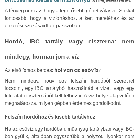
öntözéshez ideális kerti szivattyú
is megfelelő lehet.
A lényeg nem az, hogy a legerősebb gépet válaszd. Sokkal
fontosabb, hogy a vízforráshoz, a kert méretéhez és az
öntözési szokásaidhoz passzoljon.
Hordó, IBC tartály vagy ciszterna: nem
mindegy, honnan jön a víz
hol van az esővíz?
Az első fontos kérdés:
Nem mindegy, hogy egy felszíni hordóból szeretnél
locsolni, egy IBC tartályból használnád a vizet, vagy egy
föld alatti ciszternából kell felhozni. A víz helye alapvetően
meghatározza, milyen gépben érdemes gondolkodni.
Felszíni hordóhoz és kisebb tartályhoz
Ha az esővíz egy hordóban, műanyag tartályban vagy IBC-
ben gyűlik, általában egyszerűbb a helyzet. Ilyenkor nem