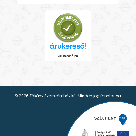
Árukereső.hu
© 2026 Zákány Szerszámház Kft. Minden jog fenntartva.