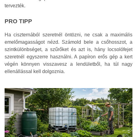
tervezték.
PRO TIPP
Ha ciszternából szeretnél öntözni, ne csak a maximális
emelőmagasságot nézd. Számold bele a csőhosszot, a
szintkülönbséget, a szűrőket és azt is, hány locsolófejet
szeretnél egyszerre használni. A papíron erős gép a kert
végén könnyen visszavesz a lendületből, ha túl nagy
ellenállással kell dolgoznia.