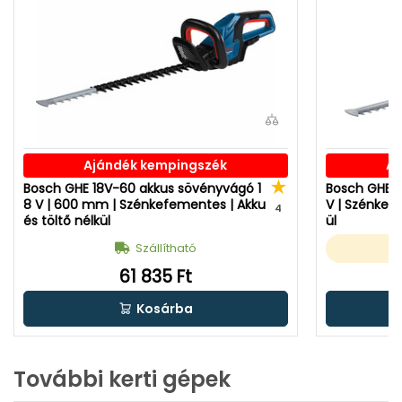
Ajándék kempingszék
Aj
Bosch GHE 18V-60 akkus sövényvágó 1
Bosch GHE 1
8 V | 600 mm | Szénkefementes | Akku
V | Szénkefe
4
és töltő nélkül
ül
Szállítható
61 835 Ft
Kosárba
További kerti gépek