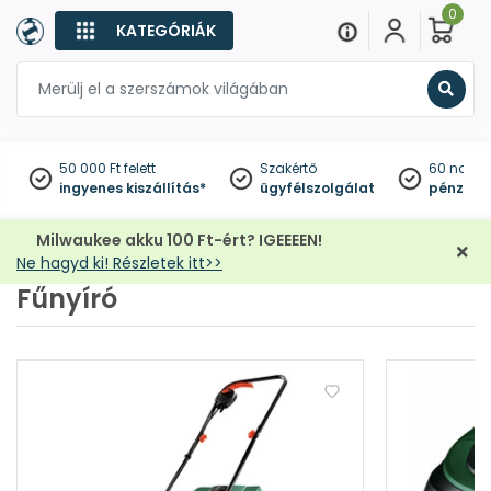
0
KATEGÓRIÁK
Keres
50 000 Ft felett
Szakértő
60 napo
ingyenes kiszállítás*
ügyfélszolgálat
pénzviss
Milwaukee akku 100 Ft-ért? IGEEEEN!
Ne hagyd ki! Részletek itt>>
Fűnyíró