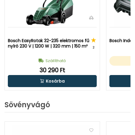
Bosch EasyRotak 32-235 elektromos fű
Bosch Indeg
nyíró 230 V | 1200 W | 320 mm | 150 m²
2
Szállítható
30 290 Ft
Kosárba
Sövényvágó