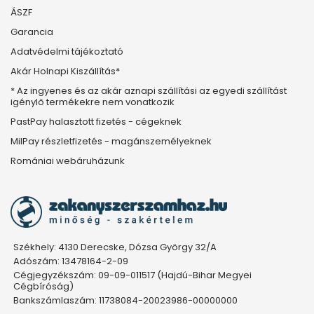
ÁSZF
Garancia
Adatvédelmi tájékoztató
Akár Holnapi Kiszállítás*
* Az ingyenes és az akár aznapi szállítási az egyedi szállítást
igénylő termékekre nem vonatkozik
PastPay halasztott fizetés - cégeknek
MilPay részletfizetés - magánszemélyeknek
Romániai webáruházunk
Székhely: 4130 Derecske, Dózsa György 32/A
Adószám: 13478164-2-09
Cégjegyzékszám: 09-09-011517 (Hajdú-Bihar Megyei
Cégbíróság)
Bankszámlaszám: 11738084-20023986-00000000