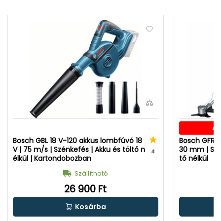
Aj
Bosch GBL 18 V-120 akkus lombfúvó 18
Bosch GFR 18
V | 75 m/s | Szénkefés | Akku és töltő n
30 mm | Szé
4
élkül | Kartondobozban
tő nélkül
Szállítható
26 900 Ft
Kosárba