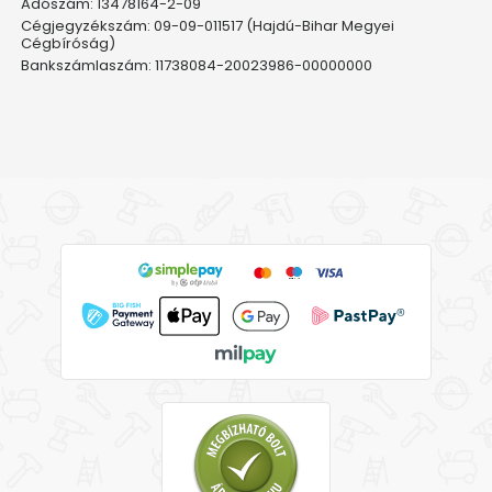
Adószám: 13478164-2-09
Cégjegyzékszám: 09-09-011517 (Hajdú-Bihar Megyei
Cégbíróság)
Bankszámlaszám: 11738084-20023986-00000000