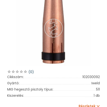
(0)
Cikkszám:
102030092
Gyártó:
Iweld
MIG hegesztő pisztoly típus:
511
Kiszerelés:
1 db
Részletek