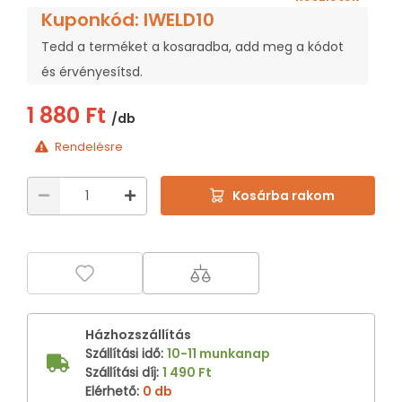
Kuponkód: IWELD10
Tedd a terméket a kosaradba, add meg a kódot
és érvényesítsd.
1 880 Ft
/db
Rendelésre
Kosárba rakom
Házhozszállítás
Szállítási idő
:
10-11 munkanap
Szállítási díj
:
1 490 Ft
Elérhető
:
0 db