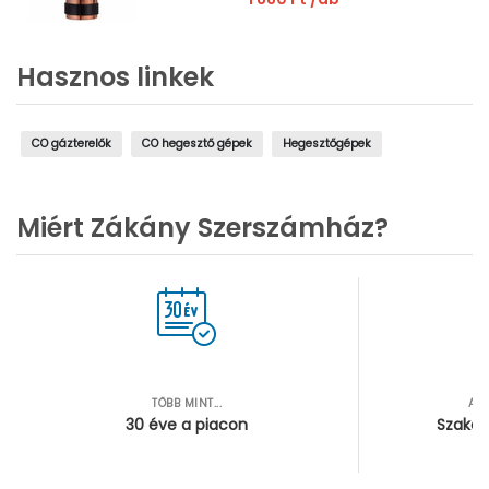
Hasznos linkek
CO gázterelők
CO hegesztő gépek
Hegesztőgépek
Miért Zákány Szerszámház?
TÖBB MINT...
AZ
30 éve a piacon
Szakér