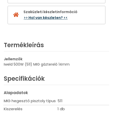
Szaküzleti készletinformáció
>> Hol van készleten? <<
Termékleírás
Jellemzők
Iweld 500W (511) MIG gázterelő 14mm
Specifikációk
Alapadatok
MIG hegesztő pisztoly típus
511
Kiszerelés
1 db