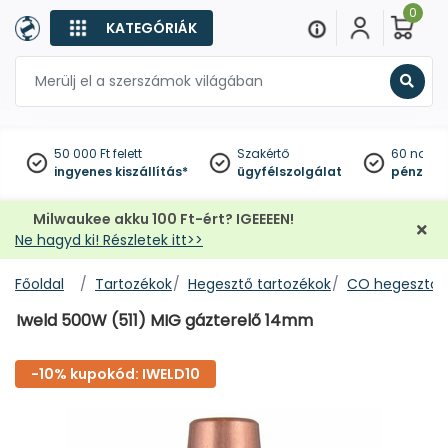
0
KATEGÓRIÁK
Keres
50 000 Ft felett
Szakértő
60 napo
ingyenes kiszállítás*
ügyfélszolgálat
pénzviss
Milwaukee akku 100 Ft-ért? IGEEEEN!
Ne hagyd ki! Részletek itt>>
Főoldal
Tartozékok
Hegesztő tartozékok
CO hegesztő a
Iweld 500W (511) MIG gázterelő 14mm
-10% kupokód: IWELD10