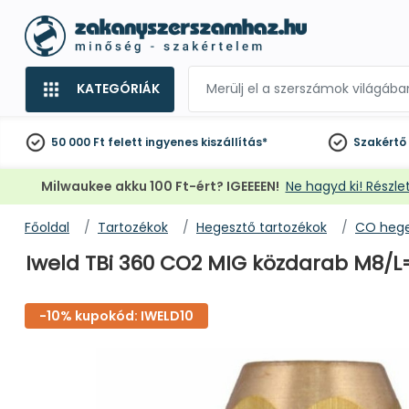
KATEGÓRIÁK
50 000 Ft felett
ingyenes kiszállítás*
Szakértő
Milwaukee akku 100 Ft-ért? IGEEEEN!
Ne hagyd ki! Részlet
Főoldal
Tartozékok
Hegesztő tartozékok
CO hege
Iweld TBi 360 CO2 MIG közdarab M8
-10% kupokód: IWELD10