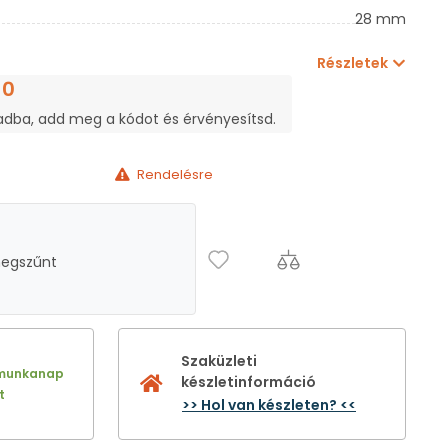
28 mm
Részletek
10
adba, add meg a kódot és érvényesítsd.
Rendelésre
megszűnt
Szaküzleti
 munkanap
készletinformáció
t
>> Hol van készleten? <<