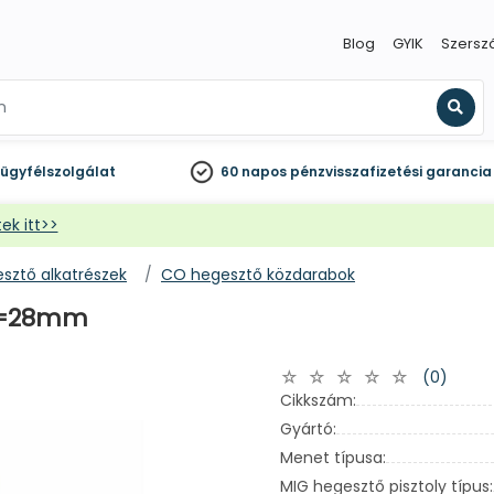
Blog
GYIK
Szersz
Kere
ügyfélszolgálat
60 napos
pénzvisszafizetési garancia
ek itt>>
sztő alkatrészek
CO hegesztő közdarabok
/L=28mm
(0)
Cikkszám:
Gyártó:
Menet típusa:
MIG hegesztő pisztoly típus: