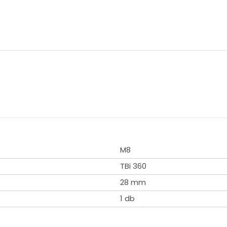
M8
TBi 360
28 mm
1 db