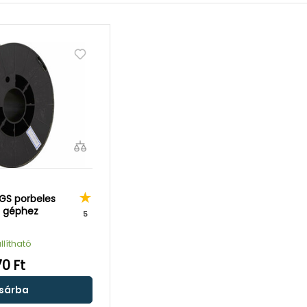
GS porbeles
g géphez
5
llítható
70 Ft
sárba