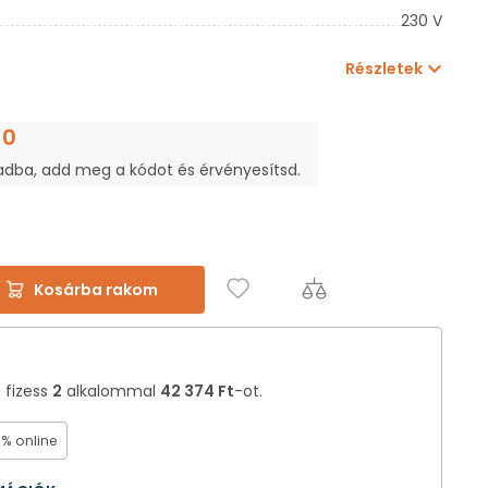
230 V
Részletek
10
adba, add meg a kódot és érvényesítsd.
Kosárba rakom
n fizess
2
alkalommal
42 374 Ft
-ot.
0% online