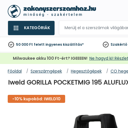
KATEGÓRIÁK
50 000 Ft felett
ingyenes kiszállítás*
Szakértő
Milwaukee akku 100 Ft-ért? IGEEEEN!
Ne hagyd ki! Részlet
Főoldal
Szerszámgépek
Hegesztőgépek
CO hege
Iweld GORILLA POCKETMIG 195 ALUFLUX 
-10% kupokód: IWELD10