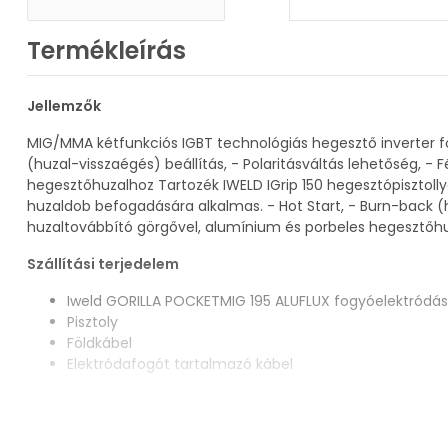
Termékleírás
Jellemzők
MIG/MMA kétfunkciós IGBT technológiás hegesztő inverter fo
(huzal-visszaégés) beállítás, - Polaritásváltás lehetőség, -
hegesztőhuzalhoz Tartozék IWELD IGrip 150 hegesztópisztoll
huzaldob befogadására alkalmas. - Hot Start, - Burn-back (hu
huzaltovábbító görgővel, alumínium és porbeles hegesztőh
Szállítási terjedelem
Iweld GORILLA POCKETMIG 195 ALUFLUX fogyóelektródás
Pisztoly
Földkábel
Elektródafogót tartalmazó kábel
Kapcsolódó cikkek