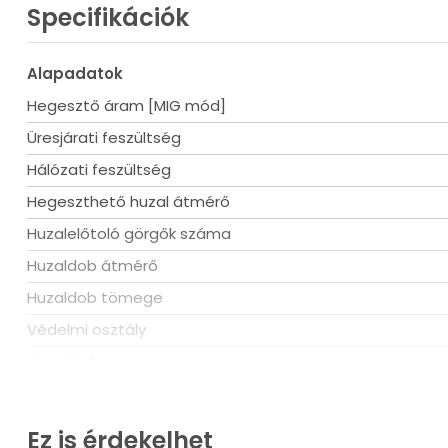
Specifikációk
Védőgáz
Alapadatok
2026. máj. 8
Hegesztő áram [MIG mód]
Melyiket v
Üresjárati feszültség
Tovább ol
Hálózati feszültség
Hegeszthető huzal átmérő
Huzalelőtoló görgők száma
Ívheges
Huzaldob átmérő
2026. márc. 
Huzaldob tömege
Az első szi
Védelmi osztály
Tovább ol
Hosszúság
Szélesség
Magasság
Ez is érdekelhet
Alumíni