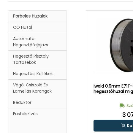
Porbeles Huzalok
CO Huzal
Automata
Hegesztőfejpjazs
Hegesztő Pisztoly
Tartozékok
Hegesztési Kellékek
Vágó, Csiszoló És
Iweld 0,9mm E71T-
Lamellás Korongok
hegesztőhuzal mi
Reduktor
Szá
Füstelszívás
3 0
Ko