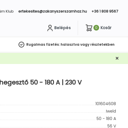
ám Klub
ertekesites@zakanyszerszamhaz.hu
+36 1 808 9567
Belépés
Kosár
0
sés
Rugalmas fizetés:
halasztva vagy részletekben
gesztő 50 - 180 A | 230 V
101604608
Iweld
50 - 180 A
56 V