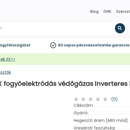
Blog
GYIK
Szersz
Kere
ügyfélszolgálat
60 napos
pénzvisszafizetési garancia
ek itt>>
sztők
fogyóelektródás védőgázas inverteres he
(0)
Cikkszám:
Gyártó:
Hegesztő áram [MIG mód]:
Üresjárati feszültség: