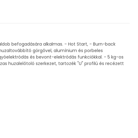
ldob befogadására alkalmas. - Hot Start, - Burn-back
tt huzaltovábbító görgővel, alumínium és porbeles
yóelektródás és bevont-elektródás funkciókkal. - 5 kg-os
s huzalelőtoló szerkezet, tartozék "U" profilú és recézett