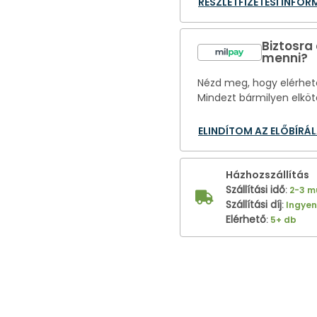
RÉSZLETFIZETÉSI INFO
Biztosra
menni?
Nézd meg, hogy elérhető
Mindezt bármilyen elköt
ELINDÍTOM AZ ELŐBÍRÁ
Házhozszállítás
Szállítási idő
:
2-3 
Szállítási díj
:
Ingye
Elérhető
:
5+ db