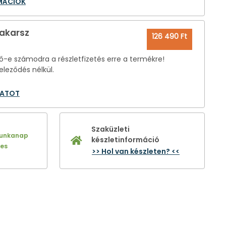
RMÁCIÓK
 akarsz
126 490 Ft
-e számodra a részletfizetés erre a termékre!
eleződés nélkül.
LATOT
Szaküzleti
munkanap
készletinformáció
nes
>> Hol van készleten? <<