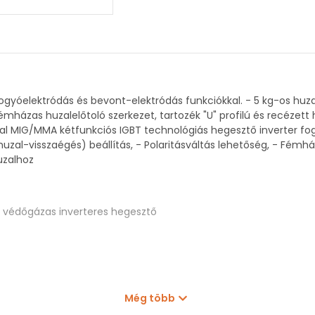
gyóelektródás és bevont-elektródás funkciókkal. - 5 kg-os huza
 Fémházas huzalelőtoló szerkezet, tartozék "U" profilú és recéze
yal MIG/MMA kétfunkciós IGBT technológiás hegesztő inverter fog
zal-visszaégés) beállítás, - Polaritásváltás lehetőség, - Fémháza
uzalhoz
 védőgázas inverteres hegesztő
Még több