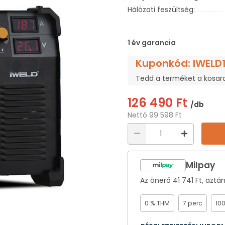
Hálózati feszültség:
1 év garancia
Kuponkód: IWELD
Tedd a terméket a kosar
126 490 Ft
/db
Nettó 99 598 Ft
Milpay
Az önerő
41 741 Ft
, aztá
0 % THM
7 perc
10