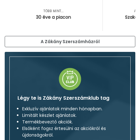
TÖBB MINT...
AZ
30 éve a piacon
Szakér
A Zákány Szerszámházról
Légy te is Zákány Szerszámklub tag
Exkluzív ajánlatok minden hónapban.
Limitált készlet ajánlatok.
Termékbeveztő akciók.
Elsőként fogsz értesülni az akciókról és
újdonságokról.