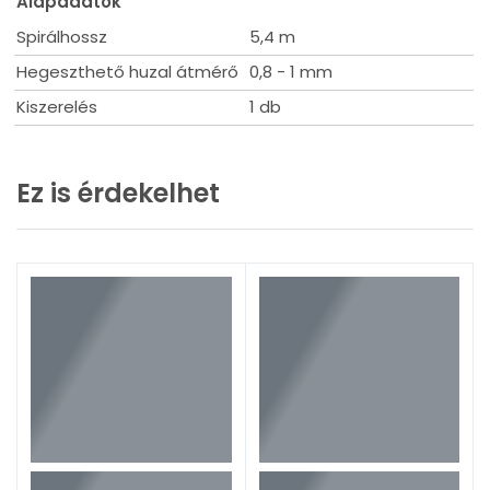
Alapadatok
Spirálhossz
5,4 m
Hegeszthető huzal átmérő
0,8 - 1 mm
Kiszerelés
1 db
Ez is érdekelhet