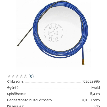
(0)
Cikkszám:
102029995
Gyártó:
Iweld
Spirálhossz:
5,4 m
Hegeszthető huzal átmérő:
0,8 - 1 mm
Kiszerelés:
1 db