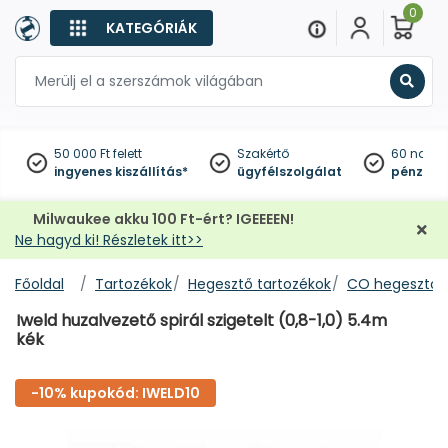
0
KATEGÓRIÁK
Keres
50 000 Ft felett
Szakértő
60 napo
ingyenes kiszállítás*
ügyfélszolgálat
pénzviss
Milwaukee akku 100 Ft-ért? IGEEEEN!
Ne hagyd ki! Részletek itt>>
Főoldal
Tartozékok
Hegesztő tartozékok
CO hegesztő a
Iweld huzalvezető spirál szigetelt (0,8-1,0) 5.4m
kék
-10% kupokód: IWELD10