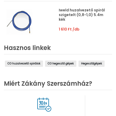
Iweld huzalvezető spirál
szigetelt (0,8-1,0) 5.4m
kék
1 610 Ft
/db
Hasznos linkek
CO huzalvezető spirálok
CO hegesztő gépek
Hegesztőgépek
Miért Zákány Szerszámház?