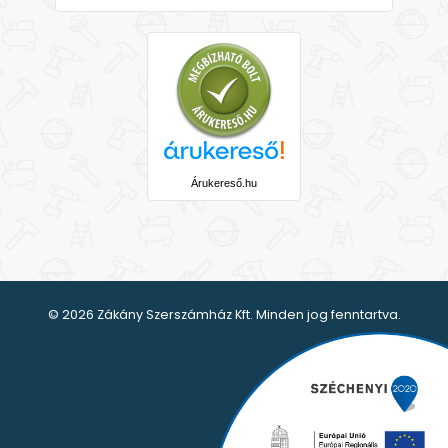
Árukereső.hu
© 2026 Zákány Szerszámház Kft. Minden jog fenntartva.