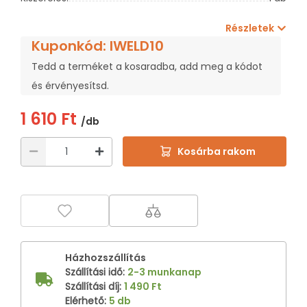
Részletek
Kuponkód: IWELD10
Tedd a terméket a kosaradba, add meg a kódot
és érvényesítsd.
1 610 Ft
/db
Kosárba rakom
Házhozszállítás
Szállítási idő
:
2-3 munkanap
Szállítási díj
:
1 490 Ft
Elérhető
:
5 db