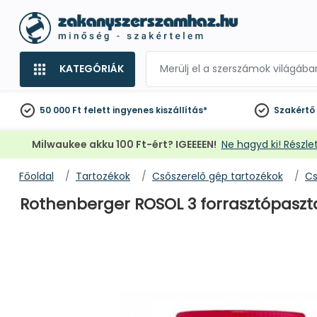
KATEGÓRIÁK
50 000 Ft felett
ingyenes kiszállítás*
Szakértő
Milwaukee akku 100 Ft-ért? IGEEEEN!
Ne hagyd ki! Részlet
Főoldal
Tartozékok
Csőszerelő gép tartozékok
Cs
Rothenberger ROSOL 3 forrasztópaszt