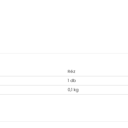
Réz
1 db
0,1 kg