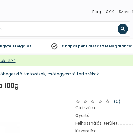
Blog
GYIK
Szersz
Kere
ügyfélszolgálat
60 napos
pénzvisszafizetési garancia
ek itt>>
őhegesztő tartozékok, csőfagyasztó tartozékok
a 100g
(0)
Cikkszám:
Gyártó:
Felhasználási terület:
Kiszerelés: