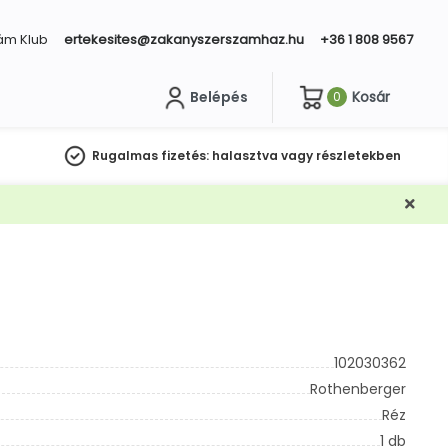
ám Klub
ertekesites@zakanyszerszamhaz.hu
+36 1 808 9567
Belépés
Kosár
0
sés
Rugalmas fizetés:
halasztva vagy részletekben
102030362
Rothenberger
Réz
1 db