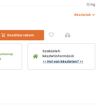
0,1 kg
Részletek
Kosárba rakom
Szaküzleti
munkanap
készletinformáció
t
>> Hol van készleten? <<