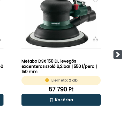
Követ
Metabo DSX 150 DL levegős
Metab
50
excentercsiszoló 6,2 bar | 550 l/perc |
2 - 10
150 mm
Elérhető:
2 db
57 790 Ft
Kosárba