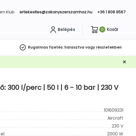
ám Klub
ertekesites@zakanyszerszamhaz.hu
+36 1 808 9567
Belépés
Kosár
0
sés
Rugalmas fizetés:
halasztva vagy részletekben
0 l/perc | 50 l | 6 - 10 bar | 230 V
101609331
Aircraft
230 V
el:
2000 W