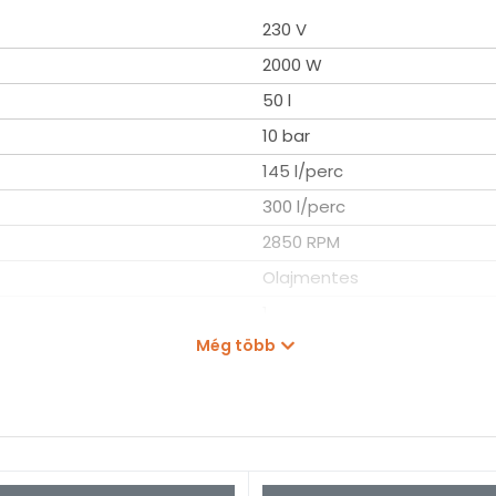
230 V
2000 W
50 l
10 bar
145 l/perc
300 l/perc
2850 RPM
Olajmentes
1
Még több
73 dB
1/4 "
g egy 24 literes olajos kompresszor?
35 kg
MOBILBOY30150E
egítség a mindennapi műhelymunkákhoz