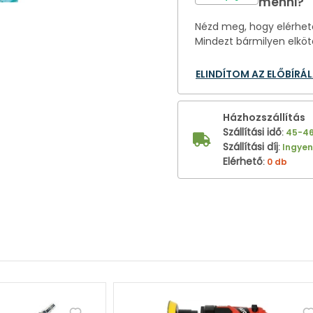
menni?
Nézd meg, hogy elérhető
Mindezt bármilyen elköt
ELINDÍTOM AZ ELŐBÍRÁ
Házhozszállítás
Szállítási idő
:
45-4
Szállítási díj
:
Ingye
Elérhető
:
0 db