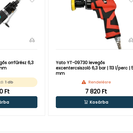
gős orrfűrész 6,3
Yato YT-09730 levegős
0 mm
excentercsiszoló 6,3 bar | 113 l/perc | 
mm
tő:
1 db
Rendelésre
0 Ft
7 820 Ft
árba
Kosárba