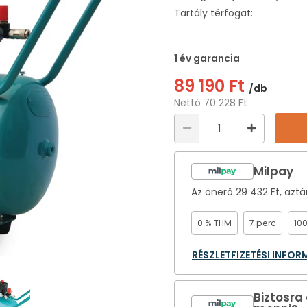
Tartály térfogat:
1 év garancia
89 190 Ft
/db
Nettó 70 228 Ft
Milpay
Az önerő
29 432 Ft
, azt
0 % THM
7 perc
10
RÉSZLETFIZETÉSI INFO
Biztosra