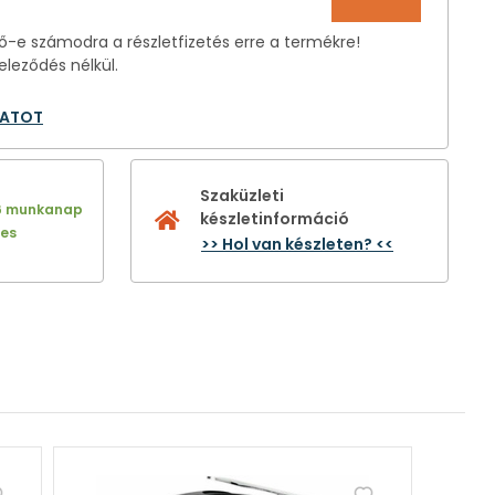
-e számodra a részletfizetés erre a termékre!
eleződés nélkül.
LATOT
Szaküzleti
6 munkanap
készletinformáció
nes
>> Hol van készleten? <<