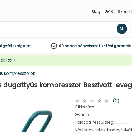
Blog
GYIK
Szersz
Kere
ügyfélszolgálat
60 napos
pénzvisszafizetési garancia
ek itt>>
ús kompresszorok
dugattyús kompresszor Beszívott levegő: 30
(0)
Cikkszám:
Gyártó:
Hálózati feszültség:
Névleges teljesítményfelvét