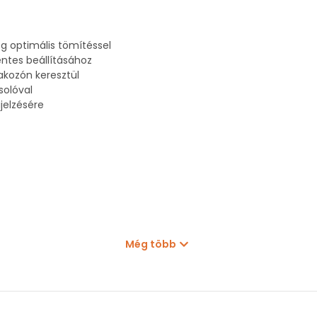
eg optimális tömítéssel
tes beállításához
akozón keresztül
solóval
jelzésére
Még több