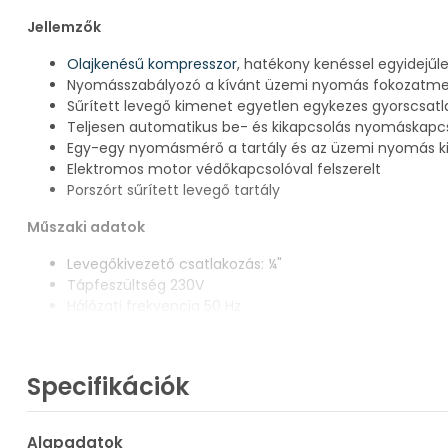
Jellemzők
Olajkenésű kompresszor
, hatékony kenéssel egyidejűl
Nyomásszabályozó a kívánt üzemi nyomás fokozatmen
Sűrített levegő kimenet egyetlen egykezes gyorscsatl
Teljesen automatikus be- és kikapcsolás nyomáskapc
Egy-egy nyomásmérő a tartály és az üzemi nyomás ki
Elektromos motor védőkapcsolóval felszerelt
Porszórt sűrített levegő tartály
Műszaki adatok
Levegőkivezető csatlakozás: ¼"
Tápfeszültség 230V
Hálózati frekvencia 50 Hz
Leadott teljesítmény 1,9 kW
Felvett teljesítmény 2,0 kW
Munkaciklusú meghajtó motor 70%
Specifikációk
Hangnyomásszint Lp 73 dB(A)
Szívási kapacitás kb. 300 l/perc
Töltési kapacitás kb. 145 l/perc
Alapadatok