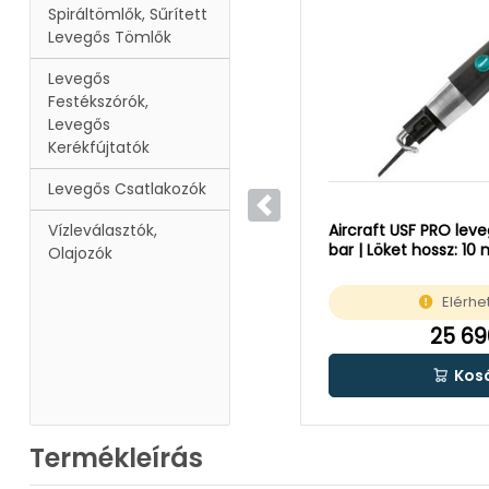
Spiráltömlők, Sűrített
Levegős Tömlők
Levegős
Festékszórók,
Levegős
Kerékfújtatók
Levegős Csatlakozók
Előző
Vízleválasztók,
Aircraft USF PRO leve
bar | Löket hossz: 1
Olajozók
Elérhe
25 69
Kos
Termékleírás