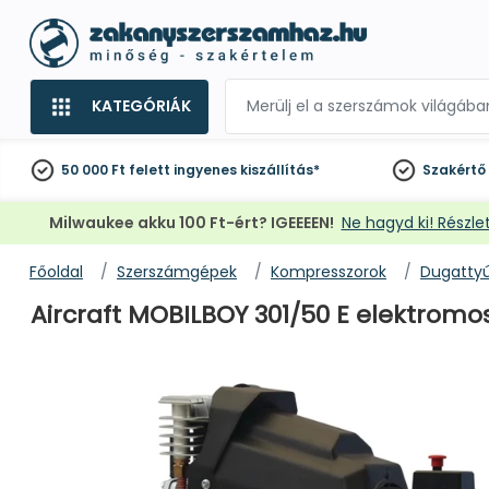
KATEGÓRIÁK
50 000 Ft felett
ingyenes kiszállítás*
Szakértő
Milwaukee akku 100 Ft-ért? IGEEEEN!
Ne hagyd ki! Részlet
Főoldal
Szerszámgépek
Kompresszorok
Dugatty
Aircraft MOBILBOY 301/50 E elektromos 