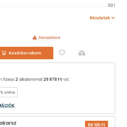
50 l
Részletek
Rendelésre
Kosárba rakom
án fizess
2
alkalommal
29 878 Ft
-ot.
0% online
RMÁCIÓK
 akarsz
89 190 Ft