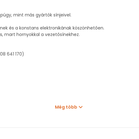
púgy, mint más gyártók sínjeivel.
nek és a konstans elektronikának köszönhetően.
, mart hornyokkal a vezetősínekhez.
608 641 170)
Még több