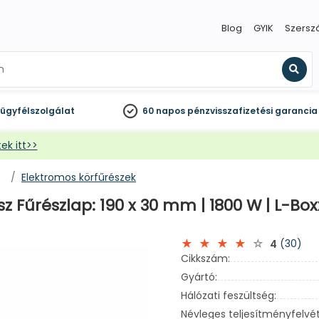
Blog
GYIK
Szersz
Kere
ügyfélszolgálat
60 napos
pénzvisszafizetési garancia
ek itt>>
Elektromos körfűrészek
 Fűrészlap: 190 x 30 mm | 1800 W | L-Bo
(30)
4
Cikkszám:
Gyártó:
Hálózati feszültség:
Névleges teljesítményfelvét