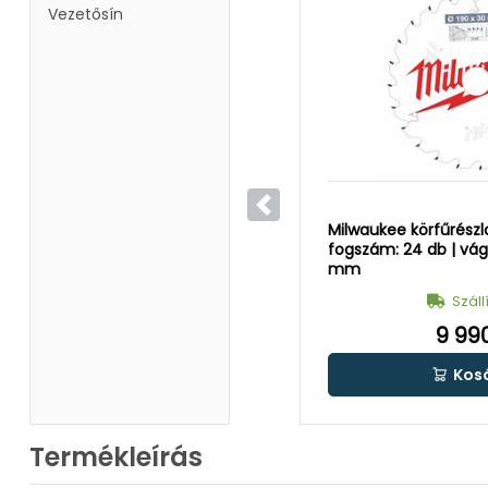
Vezetősín
Előző
Milwaukee körfűrészl
fogszám: 24 db | vág
mm
Száll
9 990
Kos
Termékleírás