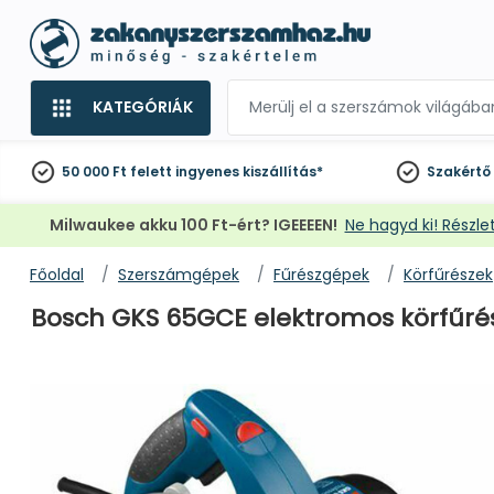
KATEGÓRIÁK
50 000 Ft felett
ingyenes kiszállítás*
Szakértő
Milwaukee akku 100 Ft-ért? IGEEEEN!
Ne hagyd ki! Részlet
Főoldal
Szerszámgépek
Fűrészgépek
Körfűrészek
Bosch GKS 65GCE elektromos körfűrész