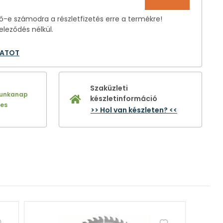
-e számodra a részletfizetés erre a termékre!
eleződés nélkül.
LATOT
Szaküzleti
munkanap
készletinformáció
nes
>> Hol van készleten? <<