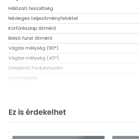
Hálózati feszültség
Névleges teljesítményfelvétel
Körfűrészlap átmérő
Belső furat átmérő
Vágási mélység (90°)
Vágási mélység (45°)
Üresjárati fordulatszám
Csomagolás
Hosszúság
Magasság
Súly
Ez is érdekelhet
Körfűrész típus