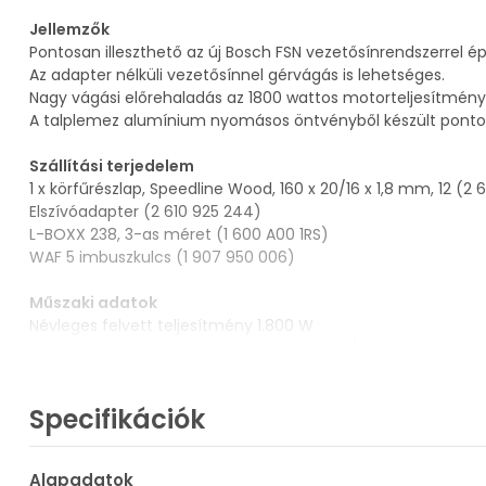
Jellemzők
Pontosan illeszthető az új Bosch FSN vezetősínrendszerrel ép
Az adapter nélküli vezetősínnel gérvágás is lehetséges.
Nagy vágási előrehaladás az 1800 wattos motorteljesítmény
A talplemez alumínium nyomásos öntvényből készült pontos
Szállítási terjedelem
1 x körfűrészlap, Speedline Wood, 160 x 20/16 x 1,8 mm, 12 (2 
Elszívóadapter (2 610 925 244)
L-BOXX 238, 3-as méret (1 600 A00 1RS)
WAF 5 imbuszkulcs (1 907 950 006)
Műszaki adatok
Névleges felvett teljesítmény 1.800 W
Üresjárati fordulatszám 2.300 – 5.000 ford./perc
Súly 5,2 kg
Fűrészlap furat-Ø 30,0 mm
Specifikációk
Fűrészlap-Ø 190 mm
Vágási mélység (90°) 65 mm
Vágási mélység (45°) 48 mm
Alapadatok