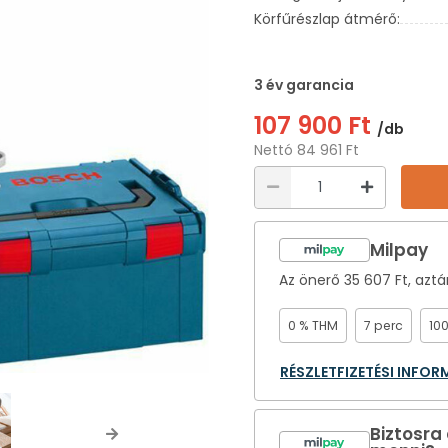
Körfűrészlap átmérő:
3 év garancia
107 900 Ft
/db
Nettó 84 961 Ft
Milpay
Az önerő
35 607 Ft
, azt
0 % THM
7 perc
10
RÉSZLETFIZETÉSI INFO
Biztosra
Next