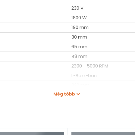
230 V
1800 W
190 mm
30 mm
65 mm
48 mm
2300 - 5000 RPM
L-Boxx-ban
320 mm
Még több
270 mm
5,2 kg
GKS65GCE