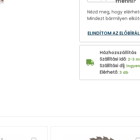
menni?
Nézd meg, hogy elérhető
Mindezt bármilyen elköt
ELINDÍTOM AZ ELŐBÍRÁ
Házhozszállítás
Szállítási idő
:
2-3 
Szállítási díj
:
Ingye
Elérhető
:
3 db