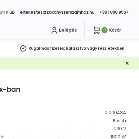
ám Klub
ertekesites@zakanyszerszamhaz.hu
+36 1 808 9567
Belépés
Kosár
0
sés
Rugalmas fizetés:
halasztva vagy részletekben
xx-ban
101000484
Bosch
230 V
el:
1800 W