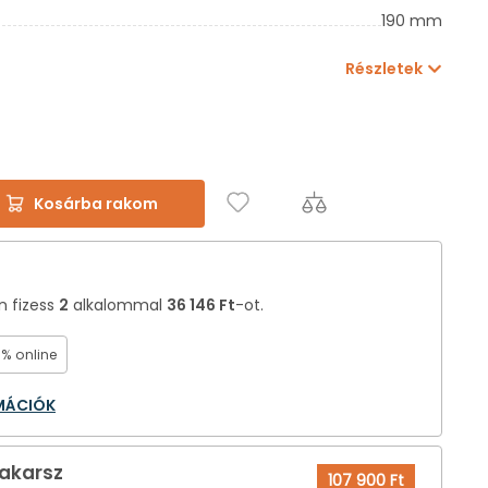
190 mm
Részletek
Kosárba rakom
án fizess
2
alkalommal
36 146 Ft
-ot.
0% online
RMÁCIÓK
 akarsz
107 900 Ft