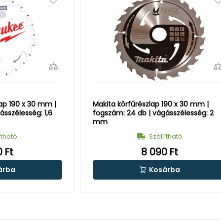
ap 190 x 30 mm |
Makita körfűrészlap 190 x 30 mm |
ásszélesség: 1,6
fogszám: 24 db | vágásszélesség: 2
mm
ítható
Szállítható
 Ft
8 090 Ft
árba
Kosárba