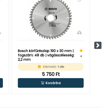
Követ
Bosch körfűrészlap 190 x 30 mm |
Makit
fogszám: 48 db | vágásszélesség:
fogsz
4
2,2 mm
mm
Elérhető:
1 db
5 750 Ft
Kosárba