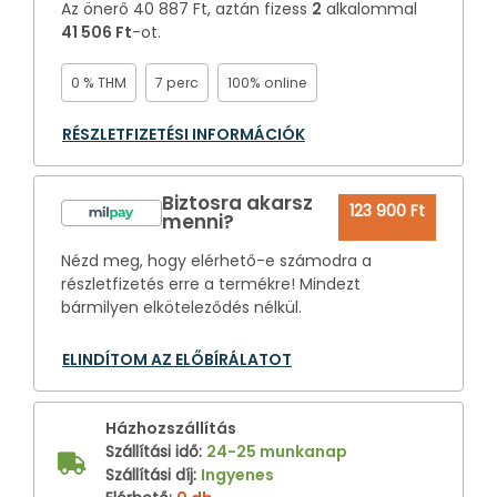
Az önerő
40 887 Ft
, aztán fizess
2
alkalommal
41 506 Ft
-ot.
0 % THM
7 perc
100% online
RÉSZLETFIZETÉSI INFORMÁCIÓK
Biztosra akarsz
123 900 Ft
menni?
Nézd meg, hogy elérhető-e számodra a
részletfizetés erre a termékre! Mindezt
bármilyen elköteleződés nélkül.
ELINDÍTOM AZ ELŐBÍRÁLATOT
Házhozszállítás
Szállítási idő
:
24-25 munkanap
Szállítási díj
:
Ingyenes