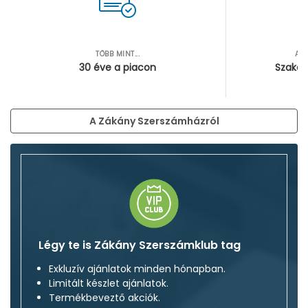
TÖBB MINT...
AZ
30 éve a piacon
Szakér
A Zákány Szerszámházról
Légy te is Zákány Szerszámklub tag
Exkluzív ajánlatok minden hónapban.
Limitált készlet ajánlatok.
Termékbeveztő akciók.