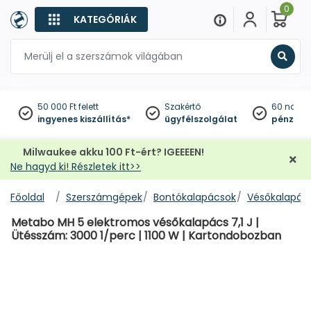
0
KATEGÓRIÁK
Keres
50 000 Ft felett
Szakértő
60 napo
ingyenes kiszállítás*
ügyfélszolgálat
pénzviss
Milwaukee akku 100 Ft-ért? IGEEEEN!
Ne hagyd ki! Részletek itt>>
Főoldal
Szerszámgépek
Bontókalapácsok
Vésőkalapác
Metabo MH 5 elektromos vésőkalapács 7,1 J |
Ütésszám: 3000 1/perc | 1100 W | Kartondobozban