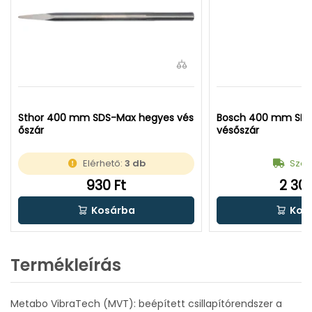
Sthor 400 mm SDS-Max hegyes vés
Bosch 400 mm SDS
őszár
vésőszár
Elérhető:
3 db
Száll
930 Ft
2 300
Kosárba
Kos
Termékleírás
Metabo VibraTech (MVT): beépített csillapítórendszer a