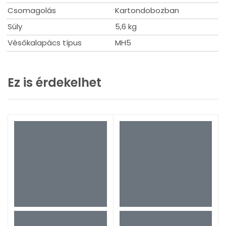
Csomagolás
Kartondobozban
Súly
5,6 kg
Vésőkalapács típus
MH5
Ez is érdekelhet