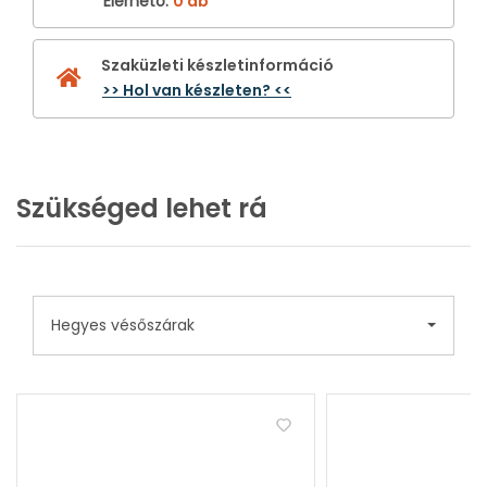
Elérhető
:
0 db
Szaküzleti készletinformáció
>> Hol van készleten? <<
Szükséged lehet rá
Hegyes vésőszárak