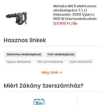
Metabo MH 5 elektromos
vésőkalapács 7,1 J |
Ütésszám: 3000 1/perc |
1100 W | Kartondobozban
123 900 Ft
/db
Hasznos linkek
Elektromos vésőkalapácsok
Fúró-vésőkalapácsok
Hegyes vésőszárak
SDS-plus fúrószárak
Lapos vésőszárak
SDS-plus fúrószár készletek
Gépzsírok, kenőzsírok
Még több
Porelszívó adapterek szerszámgépekhez
Miért Zákány Szerszámház?