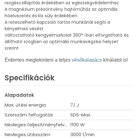
rezgéscsillapítás érdekében az egészségvédelemhez
A magnézium présöntvény hajtóműház az optimális
hőelvezetés és kis súly érdekében
A reteszelhető kapcsoló tartós munkánál segíti a
kényelmes vésést
Változtatható kengyelmarkolat 360°-ban elforgatható és
állítható szögben az optimális munkavégzési helyzet
szerint
Érdemes megtekinteni a teljes
vésőkalapács
kínálatot is!
Specifikációk
Alapadatok
Max. ütési energia
7,1 J
Szerszám felfogatás
SDS-Max
Névleges teljesítményfelvétel
1100 W
Névleges ütésszám
3000 1/min