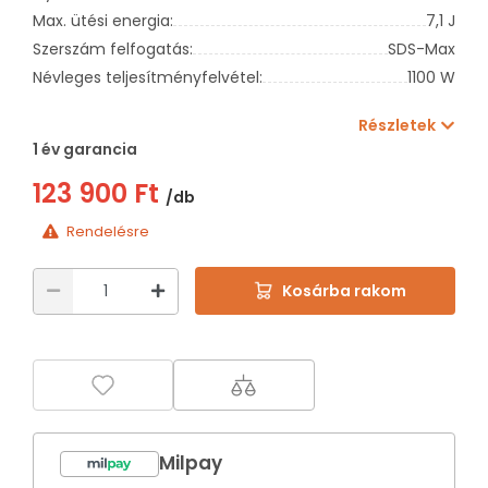
Max. ütési energia:
7,1 J
Szerszám felfogatás:
SDS-Max
Névleges teljesítményfelvétel:
1100 W
Részletek
1 év garancia
123 900 Ft
/db
Rendelésre
Kosárba rakom
Milpay