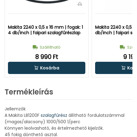
Makita 2240 x 0,5 x 16 mm | fogak: 1
Makita 2240 x 0,5 x
4 db/inch | faipari szalagfűrészlap
db/inch | faipari sz
Szállítható
Száll
8 990 Ft
9 190
Kosárba
Kos
Termékleírás
Jellemzők
A Makita LB1200F
szalagfűrész
állítható fordulatszámmal
(magas/alacsony) 1000/500 1/perc
Könnyen leolvasható, és értelmezhető kijelzők.
45 fokig dönthető asztal.