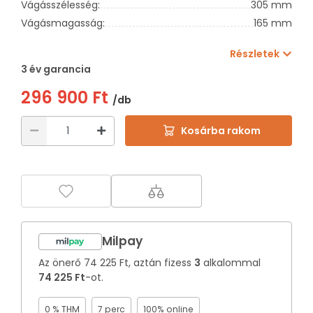
Vágásszélesség:
305 mm
Vágásmagasság:
165 mm
Részletek
3 év garancia
296 900 Ft
/db
Kosárba rakom
Milpay
Az önerő
74 225 Ft
, aztán fizess
3
alkalommal
74 225 Ft
-ot.
0 % THM
7 perc
100% online