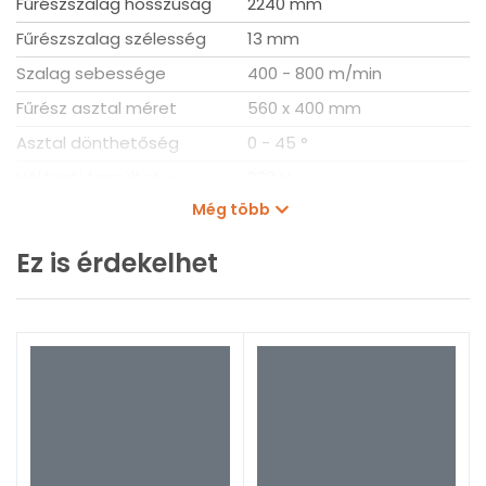
Fűrészszalag hosszúság
2240 mm
Fűrészszalag szélesség
13 mm
Szalag sebessége
400 - 800 m/min
Fűrész asztal méret
560 x 400 mm
Asztal dönthetőség
0 - 45 °
Hálózati feszültség
230 V
Még több
Hosszúság
1 600 mm
Szélesség
775 mm
Ez is érdekelhet
Magasság
615 mm
Súly
81,2 kg
Szalagfűrész típus
LB1200F