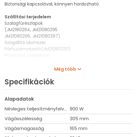
Biztonsági kapcsolóval, könnyen hordozható.
Szállítási terjedelem
Szalagfűrészlapok
(JM2180294, JM21080295
JM21080296, JM21080297)
Szögállító idomszer
Párhuzamvezető(JM21080230)
Porelszívó csatlakozó
Imbuszkulcsok
Még több
Műszaki adatok
Specifikációk
Teljesítmény 900W
Max anyagvastagság 305 x 165 mm
Szalagsebesség 6,7 - 13,3 m/s
Alapadatok
Súly 81,2 kg
Méret 615 x 775 x 1600 mm
Névleges teljesítményfelvétel
900 W
Szalagméret 2240 x 6, 13, 16mm
Vágásszélesség
305 mm
Vágásmagasság
165 mm