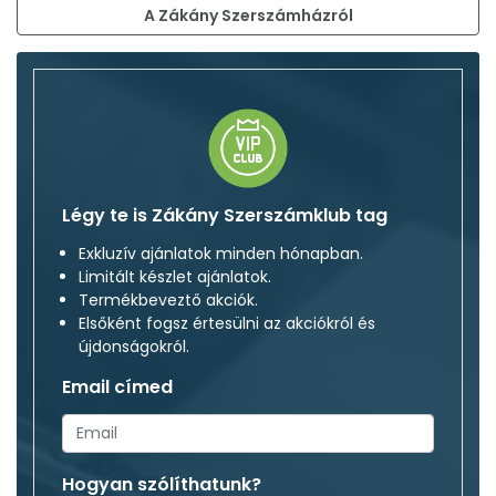
A Zákány Szerszámházról
Légy te is Zákány Szerszámklub tag
Exkluzív ajánlatok minden hónapban.
Limitált készlet ajánlatok.
Termékbeveztő akciók.
Elsőként fogsz értesülni az akciókról és
újdonságokról.
Email címed
Hogyan szólíthatunk?