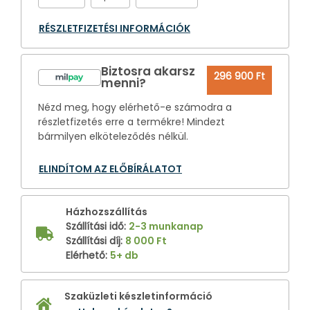
RÉSZLETFIZETÉSI INFORMÁCIÓK
Biztosra akarsz
296 900 Ft
menni?
Nézd meg, hogy elérhető-e számodra a
részletfizetés erre a termékre! Mindezt
bármilyen elköteleződés nélkül.
ELINDÍTOM AZ ELŐBÍRÁLATOT
Házhozszállítás
Szállítási idő
:
2-3 munkanap
Szállítási díj
:
8 000 Ft
Elérhető
:
5+ db
Szaküzleti készletinformáció