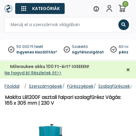
0
KATEGÓRIÁK
Keres
50 000 Ft felett
Szakértő
60 napo
ingyenes kiszállítás*
ügyfélszolgálat
pénzviss
Milwaukee akku 100 Ft-ért? IGEEEEN!
Ne hagyd ki! Részletek itt>>
Főoldal
Szerszámgépek
Fűrészgépek
Szalagfűrészek
Makita LB1200F asztali faipari szalagfűrész Vágás:
165 x 305 mm | 230 V