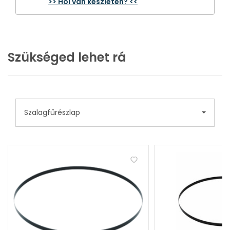
>> Hol van készleten? <<
Szükséged lehet rá
Szalagfűrészlap