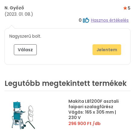
N. Győző
5
(2023. 01. 08.)
0
Hasznos értékelés
Nagyszerű bolt.
Válasz
Jelentem
Legutóbb megtekintett termékek
Makita LB1200F asztali
faipari szalagfűrész
Vágás: 165 x 305 mm |
230 V
296 900 Ft
/db