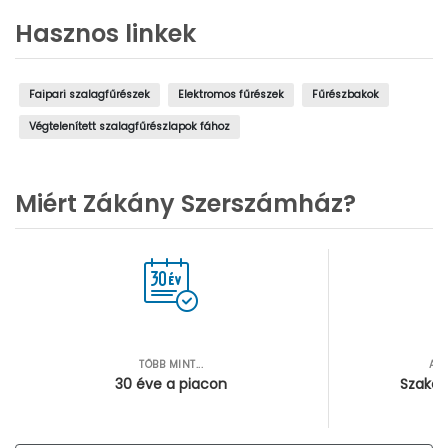
Hasznos linkek
Faipari szalagfűrészek
Elektromos fűrészek
Fűrészbakok
Végtelenített szalagfűrészlapok fához
Miért Zákány Szerszámház?
TÖBB MINT...
AZ
30 éve a piacon
Szakér