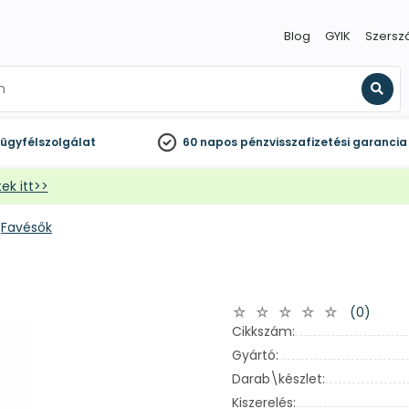
Blog
GYIK
Szersz
Kere
ügyfélszolgálat
60 napos
pénzvisszafizetési garancia
ek itt>>
Favésők
(0)
Cikkszám:
Gyártó:
Darab\készlet:
Kiszerelés: