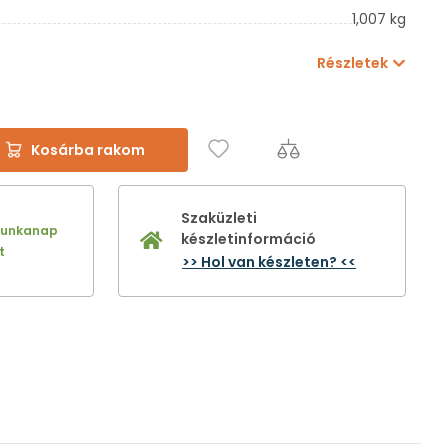
1,007 kg
Részletek
Kosárba rakom
Szaküzleti
munkanap
készletinformáció
t
>> Hol van készleten? <<