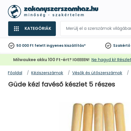
KATEGÓRIÁK
50 000 Ft felett
ingyenes kiszállítás*
Szakértő
Milwaukee akku 100 Ft-ért? IGEEEEN!
Ne hagyd ki! Részlet
Főoldal
Kéziszerszámok
Vésők és ütőszerszámok
Güde kézi favéső készlet 5 részes