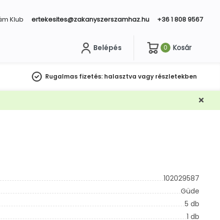
ám Klub
ertekesites@zakanyszerszamhaz.hu
+36 1 808 9567
Belépés
Kosár
0
sés
Rugalmas fizetés:
halasztva vagy részletekben
102029587
Güde
5 db
1 db