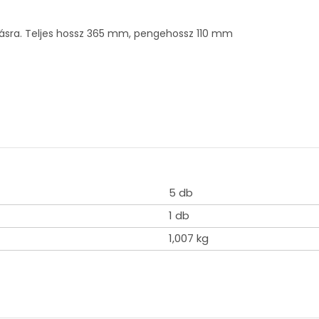
álásra. Teljes hossz 365 mm, pengehossz 110 mm
5 db
1 db
1,007 kg