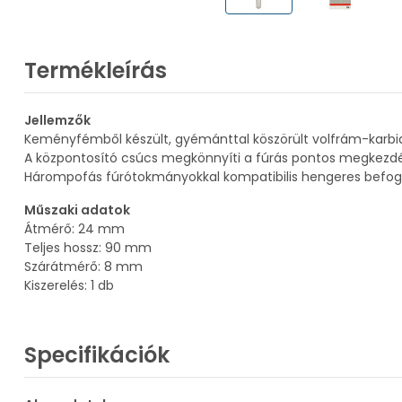
Termékleírás
Jellemzők
Keményfémből készült, gyémánttal köszörült volfrám-karbid 
A központosító csúcs megkönnyíti a fúrás pontos megkezd
Hárompofás fúrótokmányokkal kompatibilis hengeres befog
Műszaki adatok
Átmérő: 24 mm
Teljes hossz: 90 mm
Szárátmérő: 8 mm
Kiszerelés: 1 db
Specifikációk