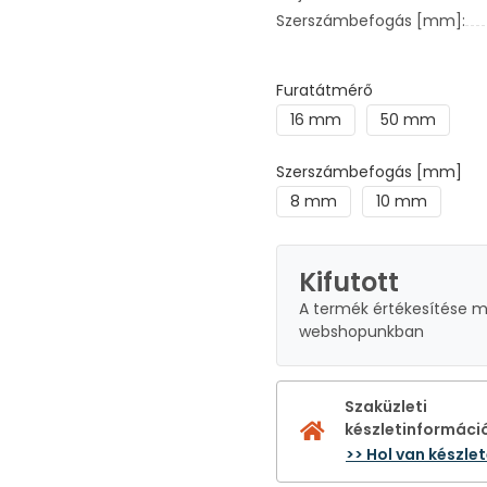
Szerszámbefogás [mm]:
Furatátmérő
16 mm
50 mm
Szerszámbefogás [mm]
8 mm
10 mm
Kifutott
A termék értékesítése 
webshopunkban
Szaküzleti
készletinformáci
>> Hol van készle