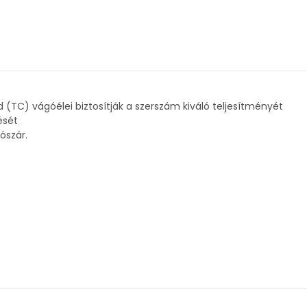
(TC) vágóélei biztosítják a szerszám kiváló teljesítményét
ését
ószár.