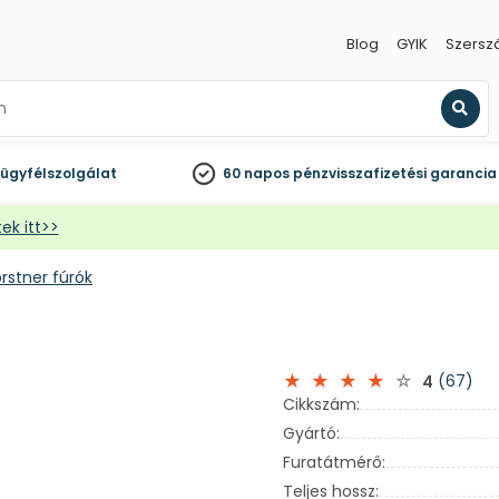
Blog
GYIK
Szersz
Kere
ügyfélszolgálat
60 napos
pénzvisszafizetési garancia
ek itt>>
rstner fúrók
(67)
4
Cikkszám:
Gyártó:
Furatátmérő:
Teljes hossz: