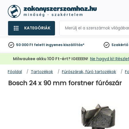
KATEGÓRIÁK
50 000 Ft felett
ingyenes kiszállítás*
Szakértő
Milwaukee akku 100 Ft-ért? IGEEEEN!
Ne hagyd ki! Részlet
Főoldal
Tartozékok
Fúrószárak, fúró tartozékok
Fo
Bosch 24 x 90 mm forstner fúrószár