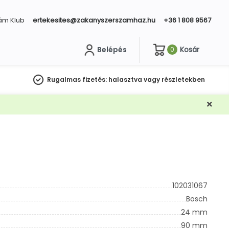
ám Klub
ertekesites@zakanyszerszamhaz.hu
+36 1 808 9567
Belépés
Kosár
0
sés
Rugalmas fizetés:
halasztva vagy részletekben
102031067
Bosch
24 mm
90 mm