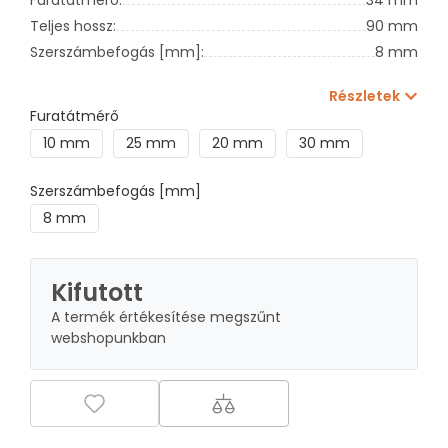
Teljes hossz:
90 mm
Szerszámbefogás [mm]:
8 mm
Részletek
Furatátmérő
10 mm
25 mm
20 mm
30 mm
Szerszámbefogás [mm]
8 mm
Kifutott
A termék értékesítése megszűnt
webshopunkban