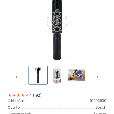
Previous
Next
(192)
4
Cikkszám:
102031100
Gyártó:
Bosch
Furatátmérő:
34 mm