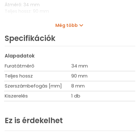
Átmérő: 34 mm
Teljes hossz: 90 mm
Szárátmérő: 8 mm
Kiszerelés: 1 db
Még több
Specifikációk
Alapadatok
Furatátmérő
34 mm
Teljes hossz
90 mm
Szerszámbefogás [mm]
8 mm
Kiszerelés
1 db
Ez is érdekelhet