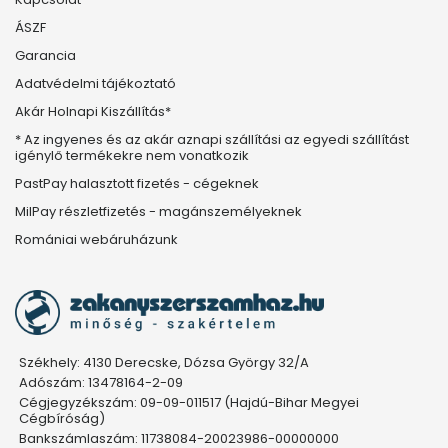
ÁSZF
Garancia
Adatvédelmi tájékoztató
Akár Holnapi Kiszállítás*
* Az ingyenes és az akár aznapi szállítási az egyedi szállítást
igénylő termékekre nem vonatkozik
PastPay halasztott fizetés - cégeknek
MilPay részletfizetés - magánszemélyeknek
Romániai webáruházunk
Székhely: 4130 Derecske, Dózsa György 32/A
Adószám: 13478164-2-09
Cégjegyzékszám: 09-09-011517 (Hajdú-Bihar Megyei
Cégbíróság)
Bankszámlaszám: 11738084-20023986-00000000