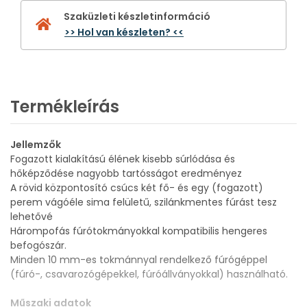
Szaküzleti készletinformáció
>> Hol van készleten? <<
Termékleírás
Jellemzők
Fogazott kialakítású élének kisebb súrlódása és
hőképződése nagyobb tartósságot eredményez
A rövid központosító csúcs két fő- és egy (fogazott)
perem vágóéle sima felületű, szilánkmentes fúrást tesz
lehetővé
Hárompofás fúrótokmányokkal kompatibilis hengeres
befogószár.
Minden 10 mm-es tokmánnyal rendelkező fúrógéppel
(fúró-, csavarozógépekkel, fúróállványokkal) használható.
Műszaki adatok