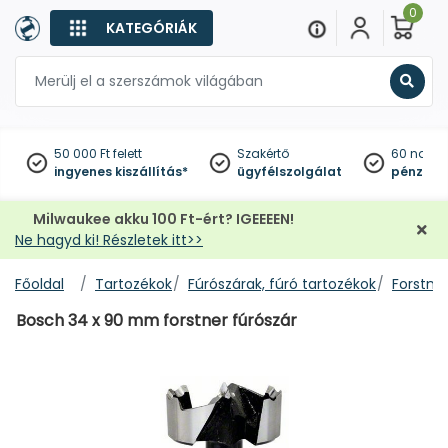
0
KATEGÓRIÁK
Keres
50 000 Ft felett
Szakértő
60 napo
ingyenes kiszállítás*
ügyfélszolgálat
pénzviss
Milwaukee akku 100 Ft-ért? IGEEEEN!
Ne hagyd ki! Részletek itt>>
Főoldal
Tartozékok
Fúrószárak, fúró tartozékok
Forstner
Bosch 34 x 90 mm forstner fúrószár