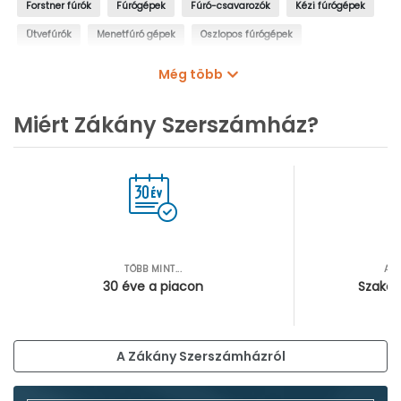
Forstner fúrók
Fúrógépek
Fúró-csavarozók
Kézi fúrógépek
Ütvefúrók
Menetfúró gépek
Oszlopos fúrógépek
Mágnestalpas fúrógépek
Sarokfúrók, kanyarfúrók
Még több
Gyémántfúrógépek
Miért Zákány Szerszámház?
TÖBB MINT...
AZ
30 éve a piacon
Szakér
A Zákány Szerszámházról