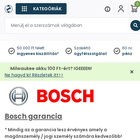
0
KATEGÓRIÁK
K
50 000 Ft felett
Szakértő
60 napo
ingyenes kiszállítás*
ügyfélszolgálat
pénzviss
Milwaukee akku 100 Ft-ért? IGEEEEN!
Ne hagyd ki! Részletek itt>>
Bosch garancia
* Mindig az a garancia lesz érvényes amely a
magánszemély / jogi személy számára kedvezőbb!