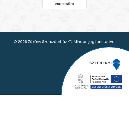
Árukereső.hu
© 2026 Zákány Szerszámház Kft. Minden jog fenntartva.