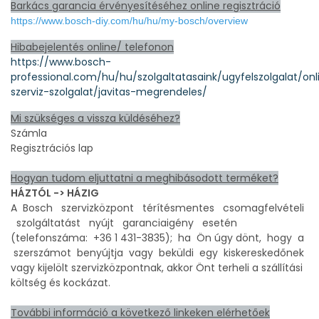
Barkács garancia érvényesítéséhez online regisztráció
https://www.bosch-diy.com/hu/hu/my-bosch/overview
Hibabejelentés online/ telefonon
https://www.bosch-
professional.com/hu/hu/szolgaltatasaink/ugyfelszolgalat/onl
szerviz-szolgalat/javitas-megrendeles/
Mi szükséges a vissza küldéséhez?
Számla
Regisztrációs lap
Hogyan tudom eljuttatni a meghibásodott terméket?
HÁZTÓL -> HÁZIG
A Bosch szervizközpont térítésmentes csomagfelvételi
szolgáltatást nyújt garanciaigény esetén
(telefonszáma: +36 1 431-3835); ha Ön úgy dönt, hogy a
szerszámot benyújtja vagy beküldi egy kiskereskedőnek
vagy kijelölt szervizközpontnak, akkor Önt terheli a szállítási
költség és kockázat.
További információ a következő linkeken elérhetőek