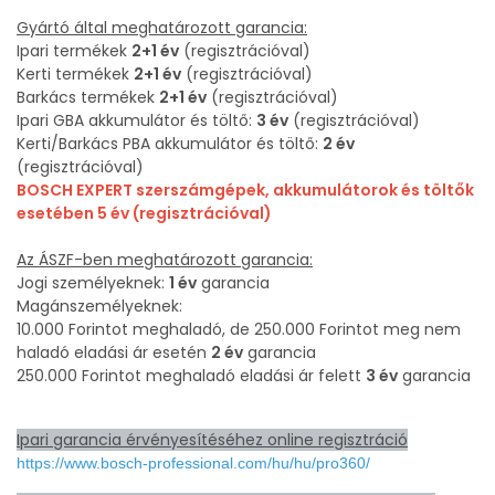
Gyártó által meghatározott garancia:
Ipari termékek
2+1 év
(regisztrációval)
Kerti termékek
2+1 év
(regisztrációval)
Barkács termékek
2+1 év
(regisztrációval)
Ipari GBA akkumulátor és töltő:
3 év
(regisztrációval)
Kerti/Barkács PBA akkumulátor és töltő:
2 év
(regisztrációval)
BOSCH EXPERT szerszámgépek, akkumulátorok és töltők
esetében 5 év (regisztrációval)
Az ÁSZF-ben meghatározott garancia:
Jogi személyeknek:
1 év
garancia
Magánszemélyeknek:
10.000 Forintot meghaladó, de 250.000 Forintot meg nem
haladó eladási ár esetén
2 év
garancia
250.000 Forintot meghaladó eladási ár felett
3 év
garancia
Ipari garancia érvényesítéséhez online regisztráció
https://www.bosch-professional.com/hu/hu/pro360/