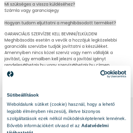
Mi szükséges a vissza küldéséhez?
Számla vagy garanciajegy
Hogyan tudom eljuttatni a meghibásodott terméket?
GARANCIÁLIS SZERVÍZBE KELL BEVINNI/ELKÜLDENI
Meghibásodás esetén a vevők a hozzájuk legközelebbi
garanciális szervizbe tudják javíttatni a készüléket.
Amennyiben nincs közel szerviz vagy nem vállalják a
javítást, úgy emailben kell jelezni a javítási igényt
rendeles@betaix.hu vagy szerviz@betaix.hu címen.
Szervizlista:
https://www.betaix.hu/szervizlista.pdf
Sütibeállítások
Weboldalunk sütiket (cookie) használ, hogy a lehető
legjobb élményben részesülj, illetve bizonyos
SZOLGÁLTATÁSOK
szolgáltatások ezek nélkül működésképtelenek lennének.
Hírlevél feliratkozás
Bővebb információkért olvasd el az
Adatvédelmi
tájékoztatót
.