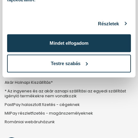
Ingyenes Szállítás 30.000Ft felett*
Grundfos márkaszervíz
Metabo Full Service
Részletek
INFORMÁCIÓK
Mindet elfogadom
Kapcsolat
ÁSZF
Testre szabás
Garancia
Adatvédelmi tájékoztató
Akár Holnapi Kiszállítás*
* Az ingyenes és az akár aznapi szállítási az egyedi szállítást
igénylő termékekre nem vonatkozik
PastPay halasztott fizetés - cégeknek
MilPay részletfizetés - magánszemélyeknek
Romániai webáruházunk