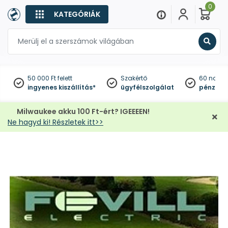
0
KATEGÓRIÁK
Keres
50 000 Ft felett
Szakértő
60 napo
ingyenes kiszállítás*
ügyfélszolgálat
pénzviss
Milwaukee akku 100 Ft-ért? IGEEEEN!
Ne hagyd ki! Részletek itt>>