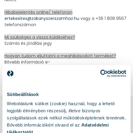
Hibabejelentés online/ telefonon
ertekesites@zakanyszerszamhaz.hu
vagy a +36 1 808 9567
telefonszámon
Mi szükséges a vissza küldéséhez?
Számla és jótállási jegy
Hogyan tudom eljuttatni a meghibásodott terméket?
Bővebb információ e-
mail:
ertekesites@zakanyszerszamhaz.hu
vagy a +36 1 808
9567 telefonszámon
Sütibeállítások
Weboldalunk sütiket (cookie) használ, hogy a lehető
legjobb élményben részesülj, illetve bizonyos
SZOLGÁLTATÁSOK
szolgáltatások ezek nélkül működésképtelenek lennének.
Hírlevél feliratkozás
Bővebb információkért olvasd el az
Adatvédelmi
tájékoztatót
.
Ingyenes Szállítás 30.000Ft felett*