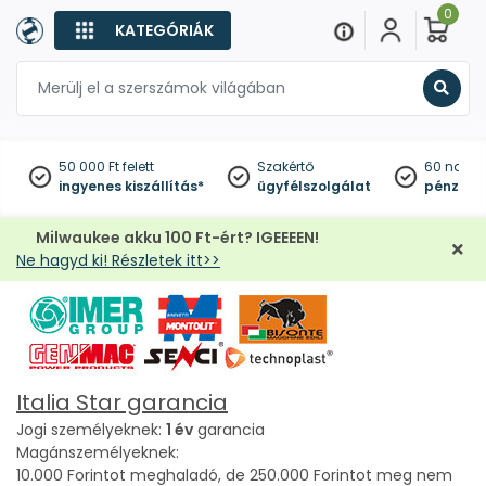
0
KATEGÓRIÁK
Keres
50 000 Ft felett
Szakértő
60 napo
ingyenes kiszállítás*
ügyfélszolgálat
pénzviss
Milwaukee akku 100 Ft-ért? IGEEEEN!
Ne hagyd ki! Részletek itt>>
Italia Star garancia
Jogi személyeknek:
1 év
garancia
Magánszemélyeknek:
10.000 Forintot meghaladó, de 250.000 Forintot meg nem