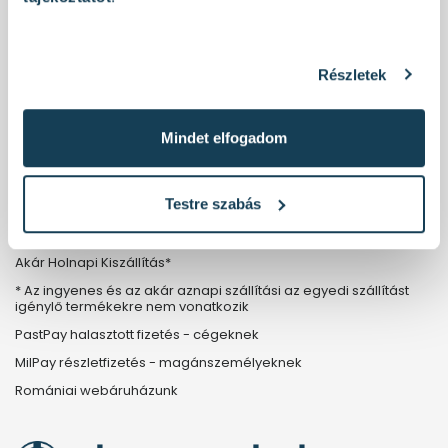
Grundfos márkaszervíz
Metabo Full Service
Részletek
INFORMÁCIÓK
Mindet elfogadom
Kapcsolat
ÁSZF
Testre szabás
Garancia
Adatvédelmi tájékoztató
Akár Holnapi Kiszállítás*
* Az ingyenes és az akár aznapi szállítási az egyedi szállítást
igénylő termékekre nem vonatkozik
PastPay halasztott fizetés - cégeknek
MilPay részletfizetés - magánszemélyeknek
Romániai webáruházunk