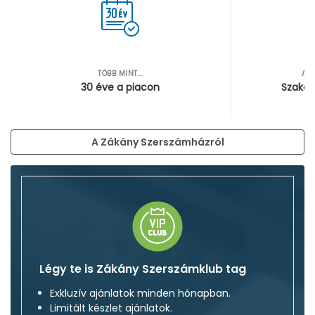
TÖBB MINT...
AZ
30 éve a piacon
Szakér
A Zákány Szerszámházról
Légy te is Zákány Szerszámklub tag
Exkluzív ajánlatok minden hónapban.
Limitált készlet ajánlatok.