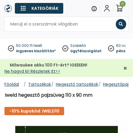
0
KATEGÓRIÁK
Keres
50 000 Ft felett
Szakértő
60 napo
ingyenes kiszállítás*
ügyfélszolgálat
pénzviss
Milwaukee akku 100 Ft-ért? IGEEEEN!
Ne hagyd ki! Részletek itt>>
Főoldal
Tartozékok
Hegesztő tartozékok
Hegesztőpajzs
Iweld hegesztő pajzsüveg 110 x 90 mm
-10% kupokód: IWELD10