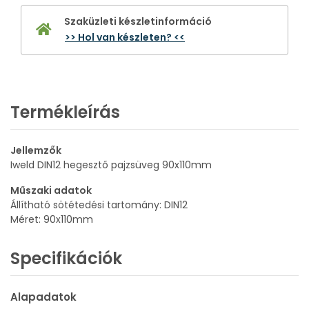
Szaküzleti készletinformáció
>> Hol van készleten? <<
Termékleírás
Jellemzők
Iweld DIN12 hegesztő pajzsüveg 90x110mm
Műszaki adatok
Állítható sötétedési tartomány: DIN12
Méret: 90x110mm
Specifikációk
Alapadatok