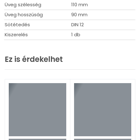
Üveg szélesség
110 mm
Üveg hosszúság
90 mm
Sötétedés
DIN 12
Kiszerelés
1 db
Ez is érdekelhet