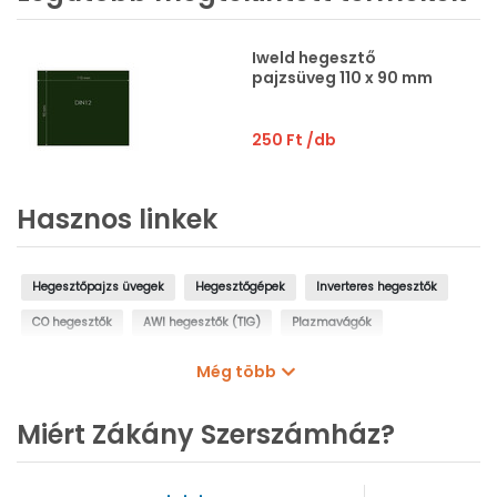
Iweld hegesztő
pajzsüveg 110 x 90 mm
250 Ft
/db
Hasznos linkek
Hegesztőpajzs üvegek
Hegesztőgépek
Inverteres hegesztők
CO hegesztők
AWI hegesztők (TIG)
Plazmavágók
Ponthegesztők
Varrattisztító gépek
Lánghegesztők, lángvágók
Még több
Miért Zákány Szerszámház?