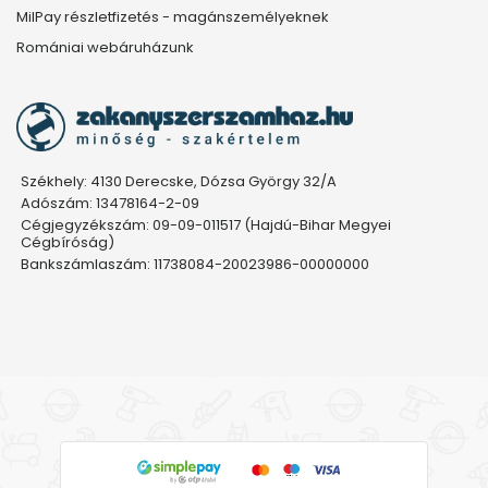
MilPay részletfizetés - magánszemélyeknek
Romániai webáruházunk
Székhely: 4130 Derecske, Dózsa György 32/A
Adószám: 13478164-2-09
Cégjegyzékszám: 09-09-011517 (Hajdú-Bihar Megyei
Cégbíróság)
Bankszámlaszám: 11738084-20023986-00000000