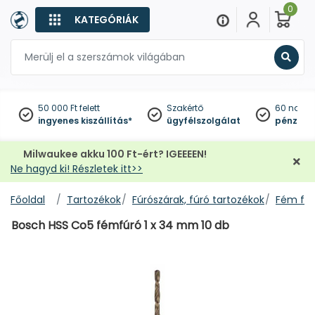
0
KATEGÓRIÁK
Keres
50 000 Ft felett
Szakértő
60 napo
ingyenes kiszállítás*
ügyfélszolgálat
pénzviss
Milwaukee akku 100 Ft-ért? IGEEEEN!
Ne hagyd ki! Részletek itt>>
Főoldal
Tartozékok
Fúrószárak, fúró tartozékok
Fém fúr
Bosch HSS Co5 fémfúró 1 x 34 mm 10 db