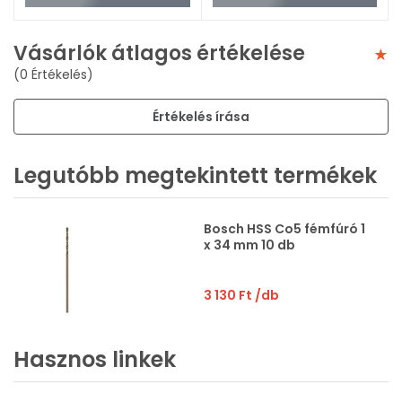
Vásárlók átlagos értékelése
(0 Értékelés)
Értékelés írása
Legutóbb megtekintett termékek
Bosch HSS Co5 fémfúró 1
x 34 mm 10 db
3 130 Ft
/db
Hasznos linkek