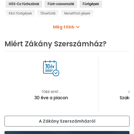
HSS-Co fúrószárak
Fúró-csavarozók
Fúrógépek
Kézi fúrógépek
Ütvefúrók
Menetfúró gépek
Oszlopos fúrógépek
Mágnestalpas fúrógépek
Még több
Sarokfúrók, kanyarfúrók
Gyémántfúrógépek
Miért Zákány Szerszámház?
TÖBB MINT...
AZ
30 éve a piacon
Szakér
A Zákány Szerszámházról