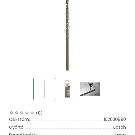
(0)
Cikkszám:
102030890
Gyártó:
Bosch
Furatátmérő:
1 mm