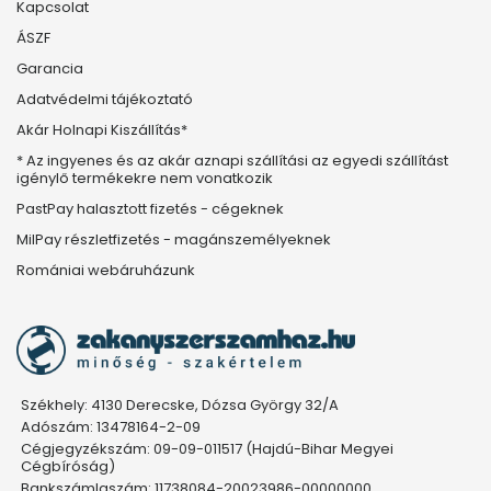
Kapcsolat
ÁSZF
Garancia
Adatvédelmi tájékoztató
Akár Holnapi Kiszállítás*
* Az ingyenes és az akár aznapi szállítási az egyedi szállítást
igénylő termékekre nem vonatkozik
PastPay halasztott fizetés - cégeknek
MilPay részletfizetés - magánszemélyeknek
Romániai webáruházunk
Székhely: 4130 Derecske, Dózsa György 32/A
Adószám: 13478164-2-09
Cégjegyzékszám: 09-09-011517 (Hajdú-Bihar Megyei
Cégbíróság)
Bankszámlaszám: 11738084-20023986-00000000