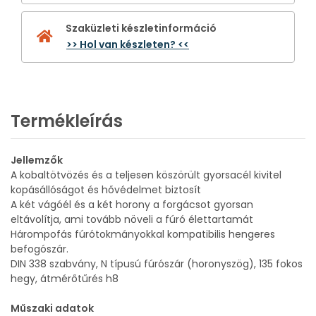
Szaküzleti készletinformáció
>> Hol van készleten? <<
Termékleírás
Jellemzők
A kobaltötvözés és a teljesen köszörült gyorsacél kivitel
kopásállóságot és hővédelmet biztosít
A két vágóél és a két horony a forgácsot gyorsan
eltávolítja, ami tovább növeli a fúró élettartamát
Hárompofás fúrótokmányokkal kompatibilis hengeres
befogószár.
DIN 338 szabvány, N típusú fúrószár (horonyszög), 135 fokos
hegy, átmérőtűrés h8
Műszaki adatok