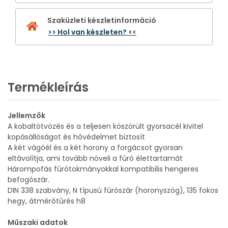
Szaküzleti készletinformáció
>> Hol van készleten? <<
Termékleírás
Jellemzők
A kobaltötvözés és a teljesen köszörült gyorsacél kivitel
kopásállóságot és hővédelmet biztosít
A két vágóél és a két horony a forgácsot gyorsan
eltávolítja, ami tovább növeli a fúró élettartamát
Hárompofás fúrótokmányokkal kompatibilis hengeres
befogószár.
DIN 338 szabvány, N típusú fúrószár (horonyszög), 135 fokos
hegy, átmérőtűrés h8
Műszaki adatok