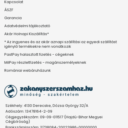
Kapcsolat
ÁSZF
Garancia
Adatvédelmi tájékoztató
Akár Holnapi Kiszállítás*
* Az ingyenes és az akár aznapi szállítási az egyedi szállítást
igénylő termékekre nem vonatkozik
PastPay halasztott fizetés - cégeknek
MilPay részletfizetés - magánszemélyeknek
Romániai webáruházunk
Székhely: 4130 Derecske, Dózsa György 32/A
Adószám: 13478164-2-09
Cégjegyzékszám: 09-09-011517 (Hajdú-Bihar Megyei
Cégbíróság)
Bankszámlaszám: 11738084-20023986-00000000