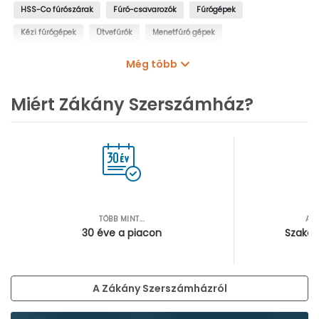
HSS-Co fúrószárak
Fúró-csavarozók
Fúrógépek
Kézi fúrógépek
Ütvefúrók
Menetfúró gépek
Oszlopos fúrógépek
Mágnestalpas fúrógépek
Még több
Sarokfúrók, kanyarfúrók
Gyémántfúrógépek
Miért Zákány Szerszámház?
TÖBB MINT...
AZ
30 éve a piacon
Szakér
A Zákány Szerszámházról