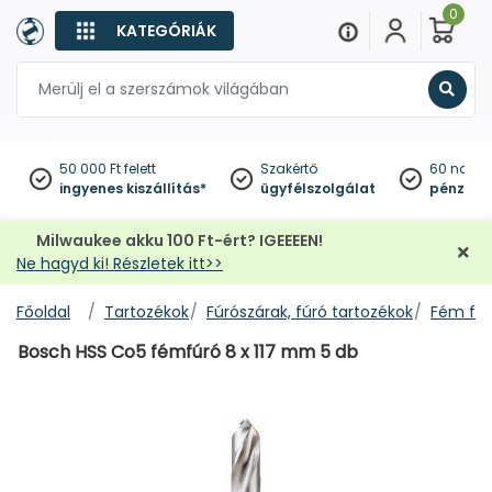
0
KATEGÓRIÁK
Keres
50 000 Ft felett
Szakértő
60 napo
ingyenes kiszállítás*
ügyfélszolgálat
pénzviss
Milwaukee akku 100 Ft-ért? IGEEEEN!
Ne hagyd ki! Részletek itt>>
Főoldal
Tartozékok
Fúrószárak, fúró tartozékok
Fém fúr
Bosch HSS Co5 fémfúró 8 x 117 mm 5 db