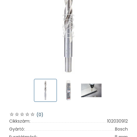
(0)
Cikkszám:
102030912
Gyártó:
Bosch
Furatátmérő:
8 mm