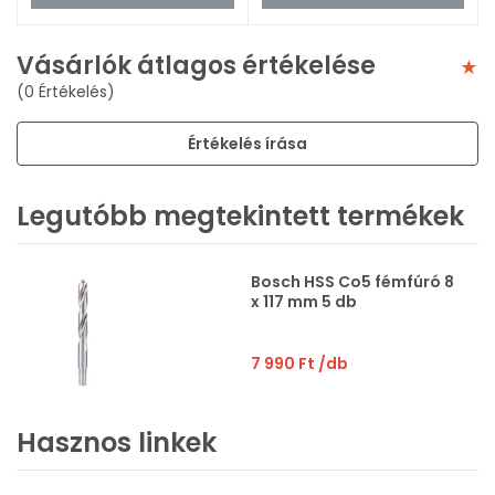
Vásárlók átlagos értékelése
(0 Értékelés)
Értékelés írása
Legutóbb megtekintett termékek
Bosch HSS Co5 fémfúró 8
x 117 mm 5 db
7 990 Ft
/db
Hasznos linkek