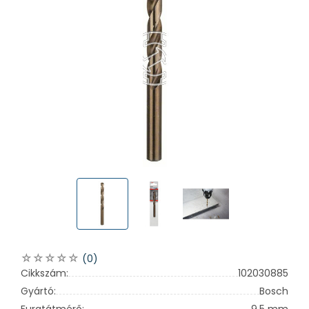
(0)
Cikkszám:
102030885
Gyártó:
Bosch
Furatátmérő:
9,5 mm