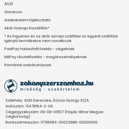
ÁSZF
Garancia
Adatvédelmi tájékoztató
Akár Holnapi Kiszállítás*
* Az ingyenes és az akár aznapi szállítási az egyedi szállítást
igénylő termékekre nem vonatkozik
PastPay halasztott fizetés - cégeknek
MilPay részletfizetés - magánszemélyeknek
Romániai webáruházunk
Székhely: 4130 Derecske, Dózsa György 32/A
Adószám: 13478164-2-09
Cégjegyzékszám: 09-09-011517 (Hajdú-Bihar Megyei
Cégbíróság)
Bankszámlaszám: 11738084-20023986-00000000