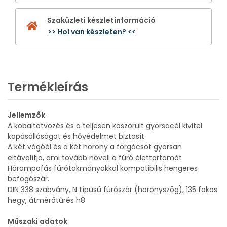
Szaküzleti készletinformáció
>> Hol van készleten? <<
Termékleírás
Jellemzők
A kobaltötvözés és a teljesen köszörült gyorsacél kivitel
kopásállóságot és hővédelmet biztosít
A két vágóél és a két horony a forgácsot gyorsan
eltávolítja, ami tovább növeli a fúró élettartamát
Hárompofás fúrótokmányokkal kompatibilis hengeres
befogószár.
DIN 338 szabvány, N típusú fúrószár (horonyszög), 135 fokos
hegy, átmérőtűrés h8
Műszaki adatok