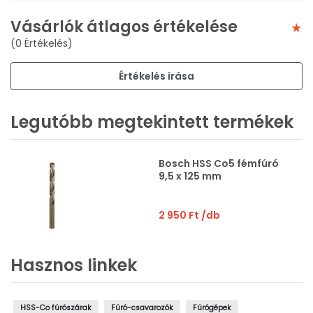
Vásárlók átlagos értékelése
(0 Értékelés)
Értékelés írása
Legutóbb megtekintett termékek
Bosch HSS Co5 fémfúró
9,5 x 125 mm
2 950 Ft
/db
Hasznos linkek
HSS-Co fúrószárak
Fúró-csavarozók
Fúrógépek