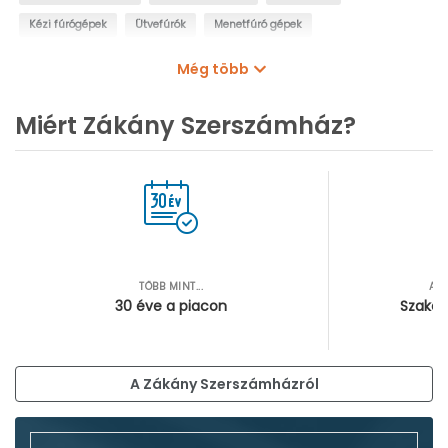
Kézi fúrógépek
Ütvefúrók
Menetfúró gépek
Oszlopos fúrógépek
Mágnestalpas fúrógépek
Még több
Sarokfúrók, kanyarfúrók
Gyémántfúrógépek
Miért Zákány Szerszámház?
TÖBB MINT...
AZ
30 éve a piacon
Szakér
A Zákány Szerszámházról