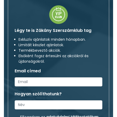
Légy te is Zákány Szerszámklub tag
Exkluzív ajánlatok minden hónapban.
Limitált készlet ajánlatok.
Termékbeveztő akciók.
Elsőként fogsz értesülni az akciókról és
újdonságokról.
Email címed
Hogyan szólíthatunk?
Elfogadom az
adatvédelmi tájékoztatóban