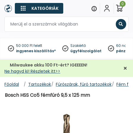
0
KATEGÓRIÁK
Keres
50 000 Ft felett
Szakértő
60 napo
ingyenes kiszállítás*
ügyfélszolgálat
pénzviss
Milwaukee akku 100 Ft-ért? IGEEEEN!
Ne hagyd ki! Részletek itt>>
Főoldal
Tartozékok
Fúrószárak, fúró tartozékok
Fém fúr
Bosch HSS Co5 fémfúró 9,5 x 125 mm