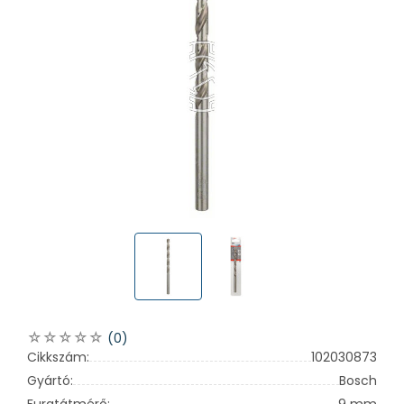
(0)
Cikkszám:
102030873
Gyártó:
Bosch
Furatátmérő:
9 mm