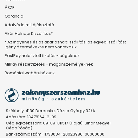
ÁSZF
Garancia
Adatvédelmi tájékoztató
Akár Holnapi Kiszállítás*
* Az ingyenes és az akár aznapi szállítási az egyedi szállítást
igénylő termékekre nem vonatkozik
PastPay halasztott fizetés - cégeknek
MilPay részletfizetés - magánszemélyeknek
Romániai webáruházunk
Székhely: 4130 Derecske, Dózsa György 32/A
Adószám: 13478164-2-09
Cégjegyzékszám: 09-09-011517 (Hajdú-Bihar Megyei
Cégbíróság)
Bankszámlaszám: 11738084-20023986-00000000