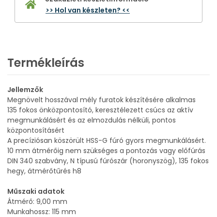
>> Hol van készleten? <<
Termékleírás
Jellemzők
Megnövelt hosszával mély furatok készítésére alkalmas
135 fokos önközpontosító, keresztélezett csúcs az aktív
megmunkálásért és az elmozdulás nélküli, pontos
központosításért
A precíziósan köszörült HSS-G fúró gyors megmunkálásért.
10 mm átmérőig nem szükséges a pontozás vagy előfúrás
DIN 340 szabvány, N típusú fúrószár (horonyszög), 135 fokos
hegy, átmérőtűrés h8
Műszaki adatok
Átmérő: 9,00 mm
Munkahossz: 115 mm