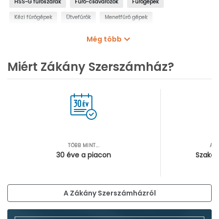
HSS-G fúrószárak
Fúró-csavarozók
Fúrógépek
Kézi fúrógépek
Ütvefúrók
Menetfúró gépek
Oszlopos fúrógépek
Mágnestalpas fúrógépek
Még több
Sarokfúrók, kanyarfúrók
Gyémántfúrógépek
Miért Zákány Szerszámház?
TÖBB MINT...
AZ
30 éve a piacon
Szakér
A Zákány Szerszámházról