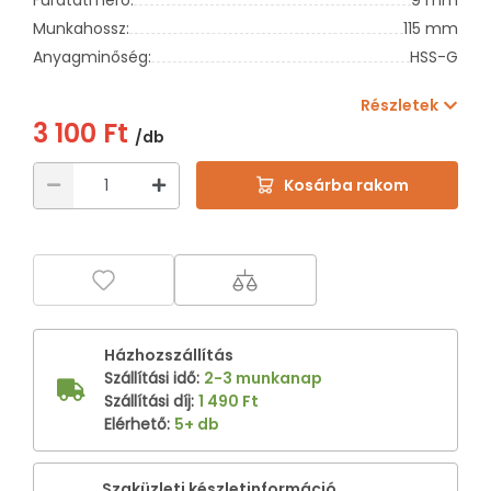
Munkahossz:
115 mm
Anyagminőség:
HSS-G
Részletek
3 100 Ft
/db
Kosárba rakom
Házhozszállítás
Szállítási idő
:
2-3 munkanap
Szállítási díj
:
1 490 Ft
Elérhető
:
5+ db
Szaküzleti készletinformáció