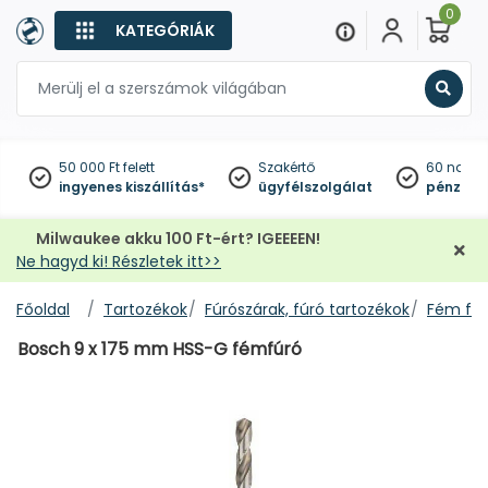
0
KATEGÓRIÁK
Keres
50 000 Ft felett
Szakértő
60 napo
ingyenes kiszállítás*
ügyfélszolgálat
pénzviss
Milwaukee akku 100 Ft-ért? IGEEEEN!
Ne hagyd ki! Részletek itt>>
Főoldal
Tartozékok
Fúrószárak, fúró tartozékok
Fém fúr
Bosch 9 x 175 mm HSS-G fémfúró