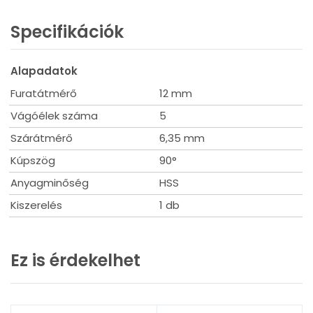
Specifikációk
Alapadatok
Furatátmérő
12 mm
Vágóélek száma
5
Szárátmérő
6,35 mm
Kúpszög
90°
Anyagminőség
HSS
Kiszerelés
1 db
Ez is érdekelhet