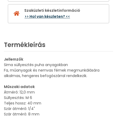
Szaküzleti készletinformáció
>> Hol van készleten? <<
Termékleírás
Jellemzők
Sima süllyesztés puha anyagokban
Fa, műanyagok és nemvas fémek megmunkálására
alkalmas, hengeres befogószárral rendelkezik.
Műszaki adatok
Átmérő: 12,0 mm
Süllyesztés: M 6
Teljes hossz: 40 mm
Szár átmérő: 1/4"
Szár átmérő: 8 mm