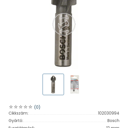
(0)
Cikkszám:
102030994
Gyártó:
Bosch
Furatátmérő:
12 mm