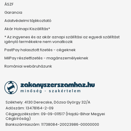
ÁSZF
Garancia
Adatvédelmi tájékoztató
Akár Holnapi Kiszállítás*
* Az ingyenes és az akár aznapi szállítási az egyedi szállítást
igénylő termékekre nem vonatkozik
PastPay halasztott fizetés - cégeknek
MilPay részletfizetés - magánszemélyeknek
Romániai webáruházunk
Székhely: 4130 Derecske, Dózsa György 32/A
Adószám: 13478164-2-09
Cégjegyzékszám: 09-09-011517 (Hajdú-Bihar Megyei
Cégbíróság)
Bankszámlaszám: 11738084-20023986-00000000