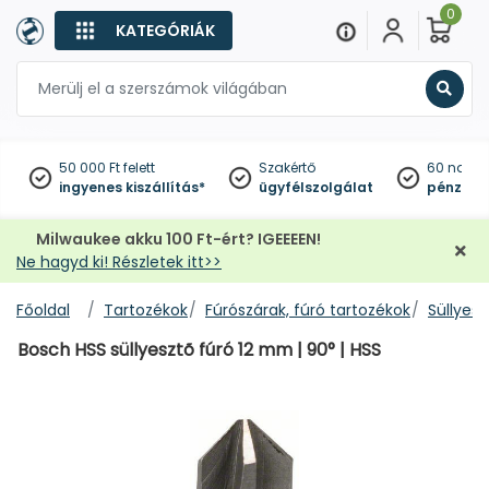
0
KATEGÓRIÁK
Keres
50 000 Ft felett
Szakértő
60 napo
ingyenes kiszállítás*
ügyfélszolgálat
pénzviss
Milwaukee akku 100 Ft-ért? IGEEEEN!
Ne hagyd ki! Részletek itt>>
Főoldal
Tartozékok
Fúrószárak, fúró tartozékok
Süllyesz
Bosch HSS süllyesztõ fúró 12 mm | 90° | HSS