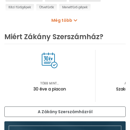
Kézi fúrógépek
Ütvefúrók
Menetfúró gépek
Oszlopos fúrógépek
Mágnestalpas fúrógépek
Még több
Sarokfúrók, kanyarfúrók
Gyémántfúrógépek
Miért Zákány Szerszámház?
TÖBB MINT...
AZ
30 éve a piacon
Szakér
A Zákány Szerszámházról