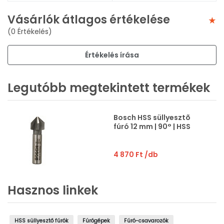
Vásárlók átlagos értékelése
(0 Értékelés)
Értékelés írása
Legutóbb megtekintett termékek
Bosch HSS süllyesztõ
fúró 12 mm | 90° | HSS
4 870 Ft
/db
Hasznos linkek
HSS süllyesztő fúrók
Fúrógépek
Fúró-csavarozók