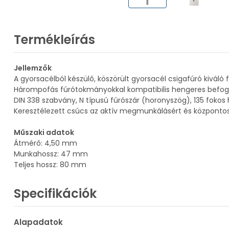
Termékleírás
Jellemzők
A gyorsacélból készülő, köszörült gyorsacél csigafúró kivá
Hárompofás fúrótokmányokkal kompatibilis hengeres befog
DIN 338 szabvány, N típusú fúrószár (horonyszög), 135 foko
Keresztélezett csúcs az aktív megmunkálásért és központosí
Műszaki adatok
Átmérő: 4,50 mm
Munkahossz: 47 mm
Teljes hossz: 80 mm
Specifikációk
Alapadatok