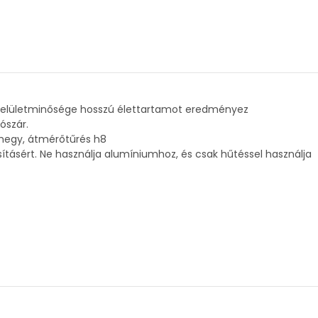
ló felületminősége hosszú élettartamot eredményez
ószár.
s hegy, átmérőtűrés h8
tásért. Ne használja alumíniumhoz, és csak hűtéssel használja