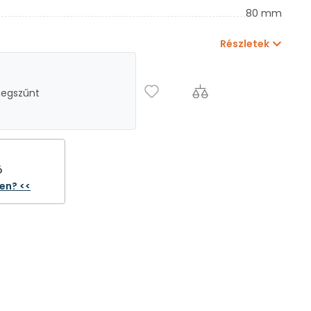
80 mm
Részletek
megszűnt
ó
ten? <<