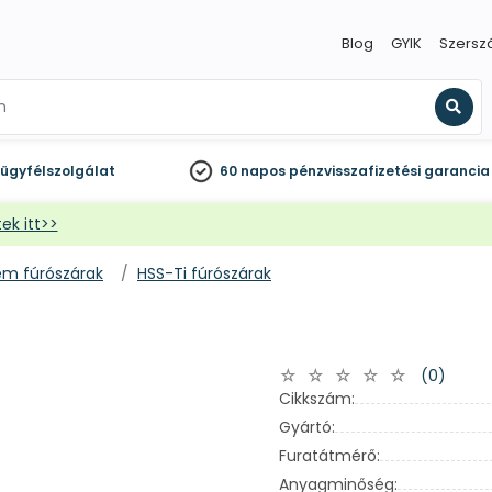
Blog
GYIK
Szersz
Kere
ügyfélszolgálat
60 napos
pénzvisszafizetési garancia
ek itt>>
ém fúrószárak
HSS-Ti fúrószárak
(0)
Cikkszám:
Gyártó:
Furatátmérő:
Anyagminőség: