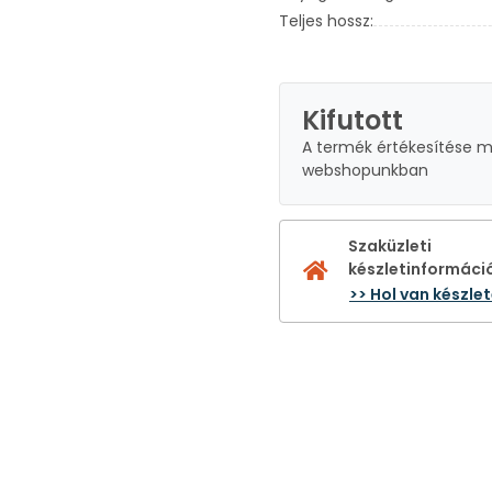
Teljes hossz:
Kifutott
A termék értékesítése 
webshopunkban
Szaküzleti
készletinformáci
>> Hol van készle