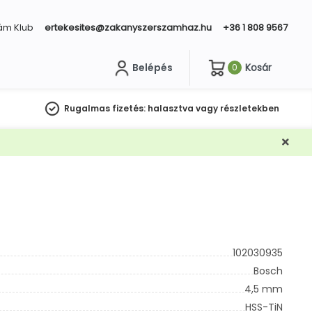
ám Klub
ertekesites@zakanyszerszamhaz.hu
+36 1 808 9567
Belépés
Kosár
0
sés
Rugalmas fizetés:
halasztva vagy részletekben
102030935
Bosch
4,5 mm
HSS-TiN