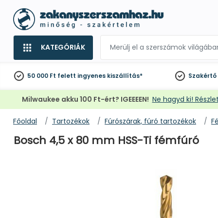
KATEGÓRIÁK
50 000 Ft felett
ingyenes kiszállítás*
Szakértő
Milwaukee akku 100 Ft-ért? IGEEEEN!
Ne hagyd ki! Részlet
Főoldal
Tartozékok
Fúrószárak, fúró tartozékok
F
Bosch 4,5 x 80 mm HSS-Ti fémfúró