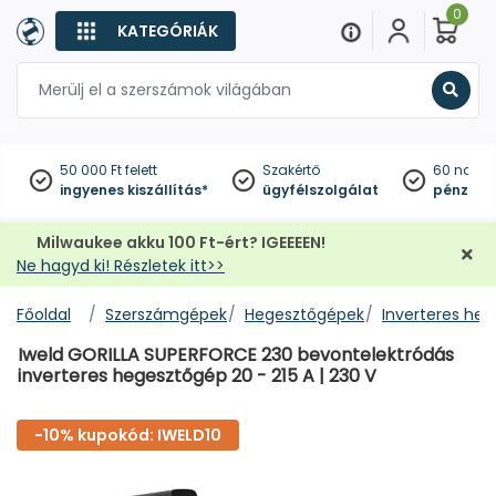
0
KATEGÓRIÁK
Keres
50 000 Ft felett
Szakértő
60 napo
ingyenes kiszállítás*
ügyfélszolgálat
pénzviss
Milwaukee akku 100 Ft-ért? IGEEEEN!
Ne hagyd ki! Részletek itt>>
Főoldal
Szerszámgépek
Hegesztőgépek
Inverteres heg
Iweld GORILLA SUPERFORCE 230 bevontelektródás
inverteres hegesztőgép 20 - 215 A | 230 V
-10% kupokód: IWELD10