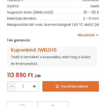
Gyártó:
Iweld
Hegesztő áram [MMA mód]:
20 - 215 A
Elektróda átmérő:
2 - 6 mm
Bekapcsolási idő max. áramerősségnél (40 °C alatt) [MMA]:
Részletek
1 év garancia
Kuponkód: IWELD10
Tedd a terméket a kosaradba, add meg a kódot
és érvényesítsd.
113 890 Ft
/db
Kosárba rakom