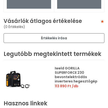
Vásárlók átlagos értékelése
(0 Értékelés)
Értékelés írása
Legutóbb megtekintett termékek
Iweld GORILLA
SUPERFORCE 230
bevontelektródás
inverteres hegesztőgép
20 - 215 A | 230 V
113 890 Ft
/db
Hasznos linkek