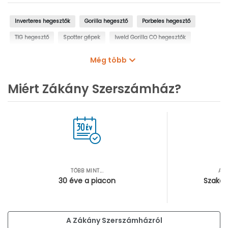
Inverteres hegesztők
Gorilla hegesztő
Porbeles hegesztő
TIG hegesztő
Spotter gépek
Iweld Gorilla CO hegesztők
Rutilos elektródák
Automata hegesztőpajzsok
Még több
Hegesztőkocsik, kabinok
Hegesztő munkakábel, hegesztő testkábel
Miért Zákány Szerszámház?
Elektródafogók
Testcsipeszek
Hosszabbító kábelek, lengőkábelek
Hegesztési elszívók
TÖBB MINT...
AZ
30 éve a piacon
Szakér
A Zákány Szerszámházról