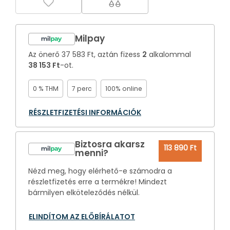
Milpay
Az önerő
37 583 Ft
, aztán fizess
2
alkalommal
38 153 Ft
-ot.
0 % THM
7 perc
100% online
RÉSZLETFIZETÉSI INFORMÁCIÓK
Biztosra akarsz
113 890 Ft
menni?
Nézd meg, hogy elérhető-e számodra a
részletfizetés erre a termékre! Mindezt
bármilyen elköteleződés nélkül.
ELINDÍTOM AZ ELŐBÍRÁLATOT