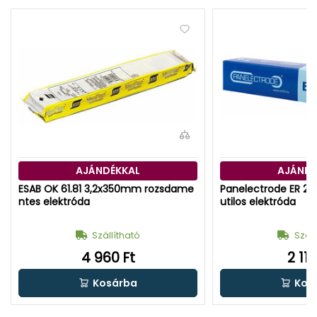
AJÁNDÉKKAL
AJÁNDÉ
ESAB OK 61.81 3,2x350mm rozsdame
Panelectrode ER 23
ntes elektróda
utilos elektróda
Szállítható
Száll
4 960 Ft
2 110
Kosárba
Kos