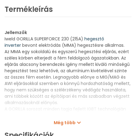
Termékleírás
Jellemzők
Iweld GORILLA SUPERFORCE 230 (215A)
hegesztő
inverter
bevont elektródás (MMA) hegesztésre alkalmas.
Az MMA egy sokoldalú és egyszerű hegesztési eljárás, ezért
széles körben elterjedt a fém feldolgozó ágazatokban. Az
eljárás alacsony berendezés igény mellett kiváló minőségű
hegesztést tesz lehetővé, az alumínium kivételével szinte
az összes fém esetén. Legnagyobb előnye a MIG/MAG és
AWI eljárásokkal szemben a könnyű hordozhatóság mellett,
hogy nem szükséges a szélérzékeny védőgáz használata,
ami többek között az építőipari és más szabadban végzett
alkalmazásoknál előnyös.
A GORILLA sorozat minden tagja fejlett IGBT technológián
alapul. Az IGBT precíz szabályozásának és a kiegészítő
funkcióknak köszönhetően rendkívül könnyen kezelhető és
Még több
megbízható hegesztőgépeket kapunk.
Specifikációk