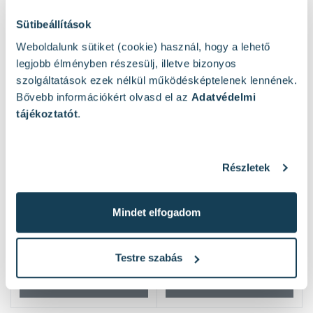
Mások ezeket nézték
Sütibeállítások
Weboldalunk sütiket (cookie) használ, hogy a lehető
A leggyakoribb hegesztési eljárások
legjobb élményben részesülj, illetve bizonyos
2025. okt. 14.
szolgáltatások ezek nélkül működésképtelenek lennének.
Bővebb információkért olvasd el az
Adatvédelmi
Nem mindegy, hogyan olvad a fém!
tájékoztatót
.
Tovább olvasom
Részletek
Mindet elfogadom
Testre szabás