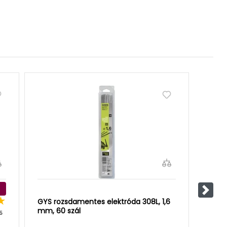
Követ
GYS rozsdamentes elektróda 308L, 1,6
ESAB 
mm, 60 szál
elekt
5