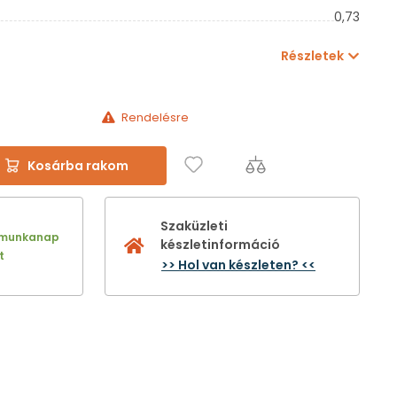
0,73
Részletek
Rendelésre
Kosárba rakom
Szaküzleti
 munkanap
készletinformáció
t
>> Hol van készleten? <<