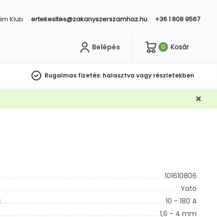
ám Klub
ertekesites@zakanyszerszamhaz.hu
+36 1 808 9567
Belépés
Kosár
0
sés
Rugalmas fizetés:
halasztva vagy részletekben
101610806
Yato
:
10 - 180 A
1,6 - 4 mm