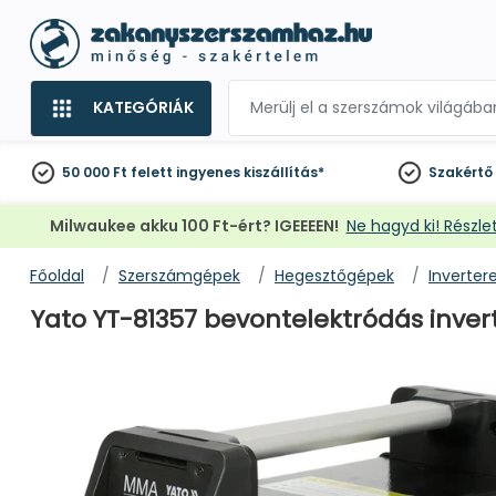
KATEGÓRIÁK
50 000 Ft felett
ingyenes kiszállítás*
Szakértő
Milwaukee akku 100 Ft-ért? IGEEEEN!
Ne hagyd ki! Részlet
Főoldal
Szerszámgépek
Hegesztőgépek
Inverter
Yato YT-81357 bevontelektródás invert