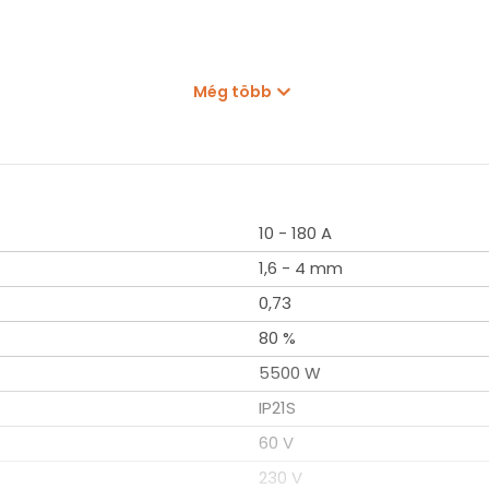
Még több
10 - 180 A
1,6 - 4 mm
0,73
80 %
5500 W
IP21S
60 V
230 V