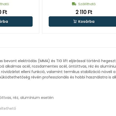
ítható
Szállítható
 Ft
2 110 Ft
árba
Kosárba
s bevont elektródás (MMA) és TIG lift eljárással történő heges
vábbá alkalmas acél, rozsdamentes acél, öntöttvas, réz és alum
övidzárlat elleni funkció, valamint termikus stabilizáció növeli 
 működtethetőség révén professzionális és hobbi használatra is al
öttvas, réz, alumínium esetén
eltethető