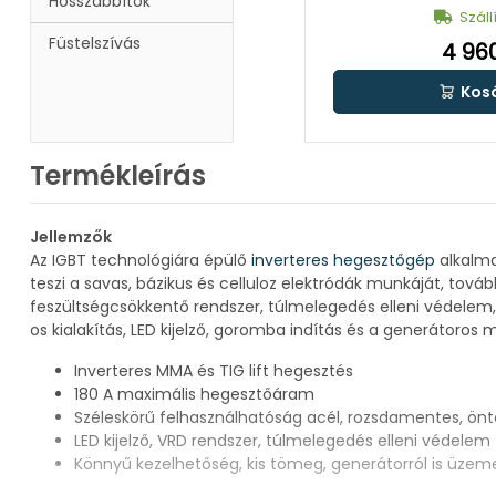
Hosszabbítók
Száll
Füstelszívás
4 960
Kos
Termékleírás
Jellemzők
Az IGBT technológiára épülő
inverteres hegesztőgép
alkalma
teszi a savas, bázikus és celluloz elektródák munkáját, to
feszültségcsökkentő rendszer, túlmelegedés elleni védelem, r
os kialakítás, LED kijelző, goromba indítás és a generátoros
Inverteres MMA és TIG lift hegesztés
180 A maximális hegesztőáram
Széleskörű felhasználhatóság acél, rozsdamentes, önt
LED kijelző, VRD rendszer, túlmelegedés elleni védelem
Könnyű kezelhetőség, kis tömeg, generátorról is üzem