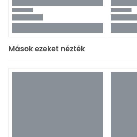
10 gép, 10
Tovább ol
Ívheges
Mások ezeket nézték
2026. márc. 
Az első szi
Tovább ol
A leggy
2025. okt. 14
Nem minde
Tovább ol