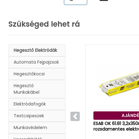
Szükséged lehet rá
Hegesztő Elektródák
Automata Fejpajzsok
Hegesztőkocsi
Hegesztő
Munkakábel
Elektródafogók
AJÁNDÉ
Testcsipeszek
Előző
ESAB OK 61.81 3,2x3
Munkavédelem
rozsdamentes elekt