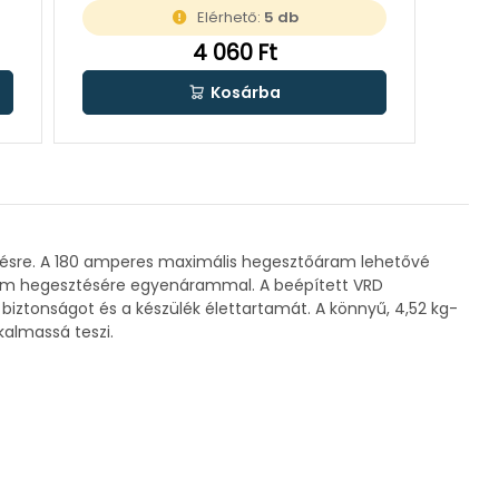
Elérhető:
5 db
4 060 Ft
Kosárba
ztésre. A 180 amperes maximális hegesztőáram lehetővé
ínium hegesztésére egyenárammal. A beépített VRD
a biztonságot és a készülék élettartamát. A könnyű, 4,52 kg-
kalmassá teszi.