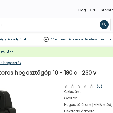
Blog
GYIK
Szersz
Kere
ügyfélszolgálat
60 napos
pénzvisszafizetési garancia
ek itt>>
es hegesztők
eres hegesztőgép 10 - 180 a | 230 v
(0)
Cikkszám:
Gyártó:
Hegesztő áram [MMA mód]
Elektróda átmérő: