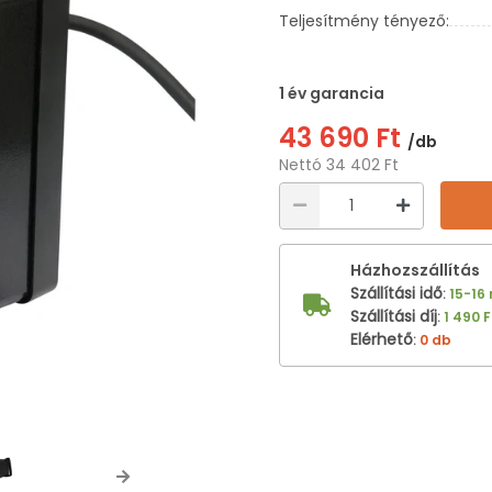
Teljesítmény tényező:
1 év garancia
43 690 Ft
/db
Nettó 34 402 Ft
Házhozszállítás
Szállítási idő
:
15-16
Szállítási díj
:
1 490 F
Elérhető
:
0 db
Next