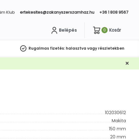
ám Klub
ertekesites@zakanyszerszamhaz.hu
+36 1 808 9567
Belépés
Kosár
0
sés
Rugalmas fizetés:
halasztva vagy részletekben
102030612
Makita
150 mm
20 mm