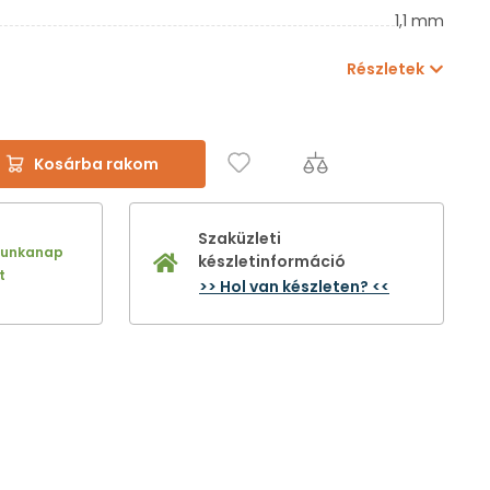
1,1 mm
Részletek
Kosárba rakom
Szaküzleti
munkanap
készletinformáció
t
>> Hol van készleten? <<