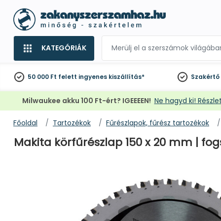
KATEGÓRIÁK
50 000 Ft felett
ingyenes kiszállítás*
Szakértő
Milwaukee akku 100 Ft-ért? IGEEEEN!
Ne hagyd ki! Részlet
Főoldal
Tartozékok
Fűrészlapok, fűrész tartozékok
Makita körfűrészlap 150 x 20 mm | fog