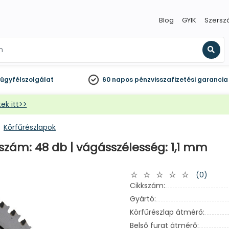
Blog
GYIK
Szersz
Kere
ügyfélszolgálat
60 napos
pénzvisszafizetési garancia
ek itt>>
Körfűrészlapok
szám: 48 db | vágásszélesség: 1,1 mm
(0)
Cikkszám:
Gyártó:
Körfűrészlap átmérő:
Belső furat átmérő: