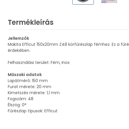
Termékleírás
Jellemzők
Makita Efficut 150x20mm Z48 körfűrészlap fémhez. Ez a fűré
érdekében.
Felhasználási terület: Fém, Inox
Műszaki adatok
Lapátmérő: 150 mm
Furat mérete: 20 mm
Kimetszés mérete: 1,1 mm
Fogszám: 48
Élszög: 0°
Fűrészlap típusok: Efficut