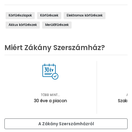
Körfűrészlapok
Körfűrészek
Elektromos körfűrészek
Akkus körfűrészek
Merülőfűrészek
Miért Zákány Szerszámház?
TÖBB MINT...
AZ
30 éve a piacon
Szakér
A Zákány Szerszámházról