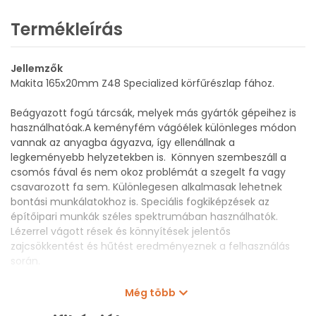
Termékleírás
Jellemzők
Makita 165x20mm Z48 Specialized körfűrészlap fához.
Beágyazott fogú tárcsák, melyek más gyártók gépeihez is
használhatóak.A keményfém vágóélek különleges módon
vannak az anyagba ágyazva, így ellenállnak a
legkeményebb helyzetekben is. Könnyen szembeszáll a
csomós fával és nem okoz problémát a szegelt fa vagy
csavarozott fa sem. Különlegesen alkalmasak lehetnek
bontási munkálatokhoz is. Speciális fogkiképzések az
építőipari munkák széles spektrumában használhatók.
Lézerrel vágott rések és könnyítések jelentős
zajcsökkentést és hűtést eredményeznek a felhasználás
során.
• Speciális laminált anyagok vágásához, precíz vágásokhoz
Még több
• Extrém és kemény felhasználásra