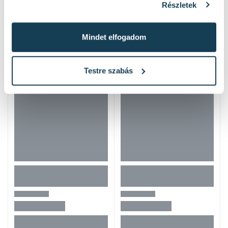
Részletek
Hasonló termékek
Mindet elfogadom
Testre szabás