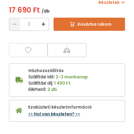
Részletek
17 690 Ft
/db
Kosárba rakom
Házhozszállítás
Szállítási idő
:
2-3 munkanap
Szállítási díj
:
1 490 Ft
Elérhető
:
2 db
Szaküzleti készletinformáció
>> Hol van készleten? <<