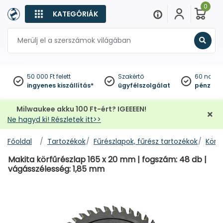
0
KATEGÓRIÁK
Keres
50 000 Ft felett
Szakértő
60 napo
ingyenes kiszállítás*
ügyfélszolgálat
pénzviss
Milwaukee akku 100 Ft-ért? IGEEEEN!
Ne hagyd ki! Részletek itt>>
Főoldal
Tartozékok
Fűrészlapok, fűrész tartozékok
Körf
Makita körfűrészlap 165 x 20 mm | fogszám: 48 db |
vágásszélesség: 1,85 mm