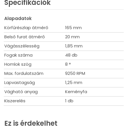
• Alacsony elhasználódás, magas termelékenység
Specifikációk
Alapadatok
Körfűrészlap átmérő
165 mm
Belső furat átmérő
20 mm
Vágásszélesség
1,85 mm
Fogak száma
48 db
Homlok szög
8 °
Max. fordulatszám
9250 RPM
Lapvastagság
1,25 mm
Vágható anyag
Keményfa
Kiszerelés
1 db
Ez is érdekelhet