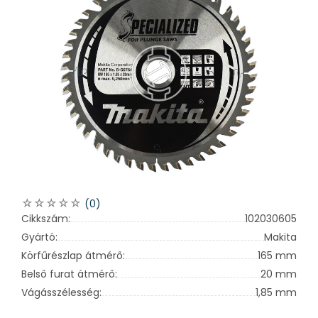
(0)
Cikkszám:
102030605
Gyártó:
Makita
Körfűrészlap átmérő:
165 mm
Belső furat átmérő:
20 mm
Vágásszélesség:
1,85 mm